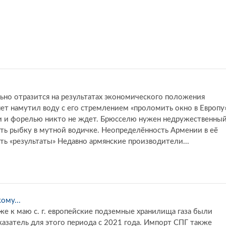
но отразится на результатах экономического положения
ет намутил воду с его стремлением «проломить окно в Европу»
ми и форелью никто не ждет. Брюсселю нужен недружественны
ить рыбку в мутной водичке. Неопределённость Армении в её
ь «результаты» Недавно армянские производители...
ому...
е к маю с. г. европейские подземные хранилища газа были
азатель для этого периода с 2021 года. Импорт СПГ также