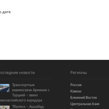
о дате
оследние новости
Регионы
Транспортные
Россия
взаимосвязи Армении с
Кавказ
Турцией – звено
Ближний Восток
ранскаспийского коридора
Центральная Азия
Тбилиси – Ашхабад: