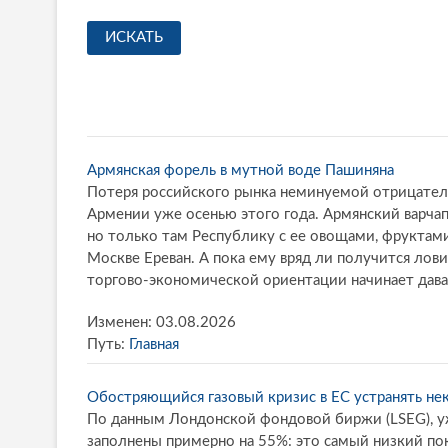
Армянская форель в мутной воде Пашиняна
Потеря российского рынка неминуемой отрицатель
Армении уже осенью этого года. Армянский варчап
но только там Республику с ее овощами, фрукта
Москве Ереван. А пока ему вряд ли получится лов
торгово-экономической ориентации начинает дават
Изменен: 03.08.2026
Путь:
Главная
Обостряющийся газовый кризис в ЕС устранять нек
По данным Лондонской фондовой биржи (LSEG), уж
заполнены примерно на 55%: это самый низкий пок