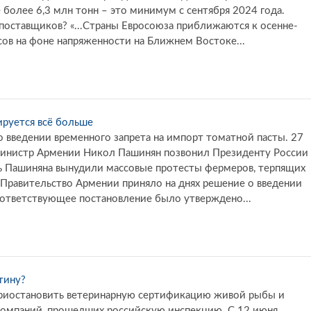
не более 6,3 млн тонн – это минимум с сентября 2024 года.
поставщиков? «...Страны Евросоюза приближаются к осенне-
ов на фоне напряженности на Ближнем Востоке...
ируется всё больше
 введении временного запрета на импорт томатной пасты. 27
-министр Армении Никол Пашинян позвонил Президенту России
ль Пашиняна вынудили массовые протесты фермеров, терпящих
 Правительство Армении приняло на днях решение о введении
оответствующее постановление было утверждено...
тину?
приостановить ветеринарную сертификацию живой рыбы и
компаний, прошедших российскую инспекцию. С 12 июня