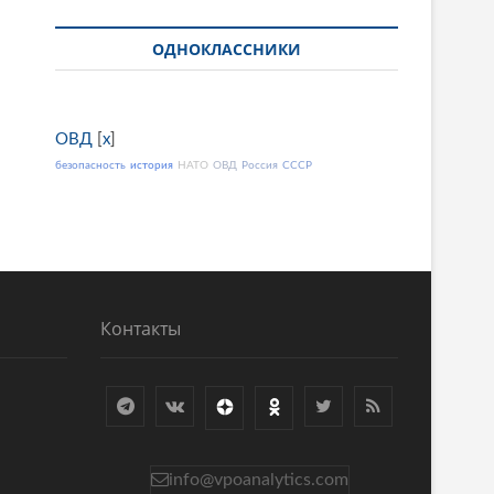
ОДНОКЛАССНИКИ
ОВД
[
x
]
безопасность
история
НАТО
ОВД
Россия
СССР
Контакты
info@vpoanalytics.com