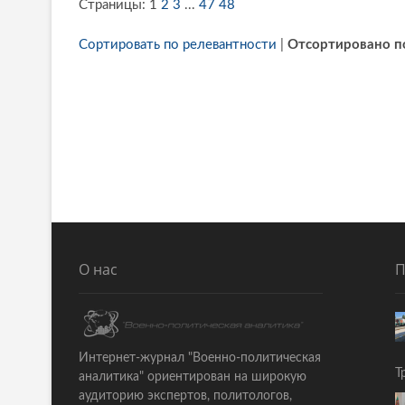
Страницы:
1
2
3
...
47
48
Сортировать по релевантности
|
Отсортировано п
О нас
П
Интернет-журнал "Военно-политическая
Т
аналитика" ориентирован на широкую
аудиторию экспертов, политологов,