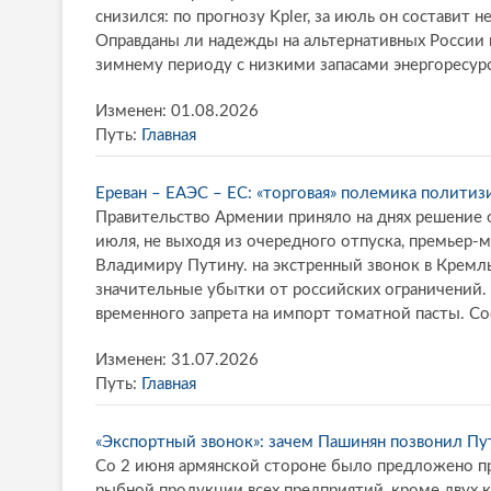
снизился: по прогнозу Kpler, за июль он составит 
Оправданы ли надежды на альтернативных России 
зимнему периоду с низкими запасами энергоресурс
Изменен: 01.08.2026
Путь:
Главная
Ереван – ЕАЭС – ЕС: «торговая» полемика политиз
Правительство Армении приняло на днях решение о
июля, не выходя из очередного отпуска, премьер
Владимиру Путину. на экстренный звонок в Крем
значительные убытки от российских ограничений.
временного запрета на импорт томатной пасты. С
Изменен: 31.07.2026
Путь:
Главная
«Экспортный звонок»: зачем Пашинян позвонил Пу
Со 2 июня армянской стороне было предложено 
рыбной продукции всех предприятий, кроме двух 