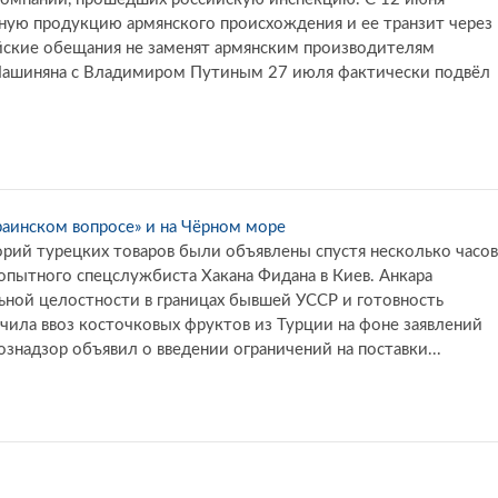
нную продукцию армянского происхождения и ее транзит через
йские обещания не заменят армянским производителям
Пашиняна с Владимиром Путиным 27 июля фактически подвёл
раинском вопросе» и на Чёрном море
орий турецких товаров были объявлены спустя несколько часов
опытного спецслужбиста Хакана Фидана в Киев. Анкара
ной целостности в границах бывшей УССР и готовность
ичила ввоз косточковых фруктов из Турции на фоне заявлений
ознадзор объявил о введении ограничений на поставки...