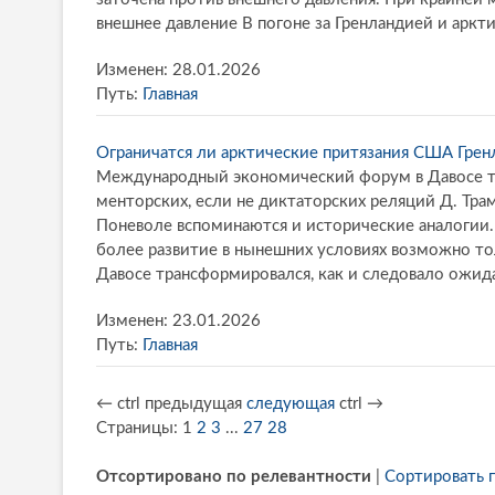
внешнее давление В погоне за Гренландией и аркт
Изменен: 28.01.2026
Путь:
Главная
Ограничатся ли арктические притязания США Грен
Международный экономический форум в Давосе тр
менторских, если не диктаторских реляций Д. Тр
Поневоле вспоминаются и исторические аналогии.
более развитие в нынешних условиях возможно т
Давосе трансформировался, как и следовало ожидат
Изменен: 23.01.2026
Путь:
Главная
←
ctrl
предыдущая
следующая
ctrl
→
Страницы:
1
2
3
...
27
28
Отсортировано по релевантности
|
Сортировать 