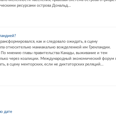
ическими ресурсами острова Дональд...
ландией?
ансформировался, как и следовало ожидать, в сцену
ампа относительно маниакально вожделенной им Гренландии.
 По мнению главы правительства Канады, выживание и тем
олько через коалиции. Международный экономический форум 
ь, в сцену менторских, если не диктаторских реляций...
по дате