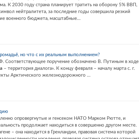
ьма. К 2030 году страна планирует тратить на оборону 5% ВВП,
имвол нейтралитета, за последние годы совершила резкий
ие военного бюджета, масштабные...
ромадьё, но что с их реальным выполнением?
 РФ. Соответствующее поручение обозначено В. Путиным в ходе
а
– территория диалога». К концу февраля – началу марта с. г.
екты Арктического железнодорожного ...
ндию
едленно опровергнутые и генсеком НАТО Марком Рютте, и
альность продолжает находиться в совершенно другом месте.
гене – она находится в Гренландии, правовая система которой
малочисленности населения, правовая система острова отрицае