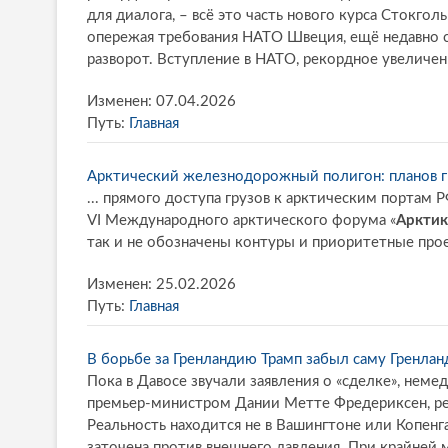
для диалога, – всё это часть нового курса Стокгол
опережая требования НАТО Швеция, ещё недавно с
разворот. Вступление в НАТО, рекордное увеличен
Изменен: 07.04.2026
Путь:
Главная
Арктический железнодорожный полигон: планов г
... прямого доступа грузов к арктическим портам
VI Международного арктического форума «
Арктик
так и не обозначены контуры и приоритетные про
Изменен: 25.02.2026
Путь:
Главная
В борьбе за Гренландию Трамп забыл саму Гренла
Пока в Давосе звучали заявления о «сделке», нем
премьер-министром Дании Метте Фредериксен, ре
Реальность находится не в Вашингтоне или Копенга
заточена против внешнего давления. При крайней 