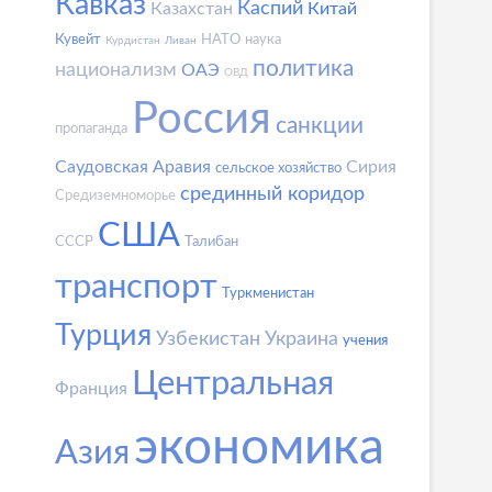
Кавказ
Каспий
Казахстан
Китай
Кувейт
НАТО
наука
Курдистан
Ливан
политика
национализм
ОАЭ
ОВД
Россия
санкции
пропаганда
Саудовская Аравия
Сирия
сельское хозяйство
срединный коридор
Средиземноморье
США
СССР
Талибан
транспорт
Туркменистан
Турция
Узбекистан
Украина
учения
Центральная
Франция
экономика
Азия