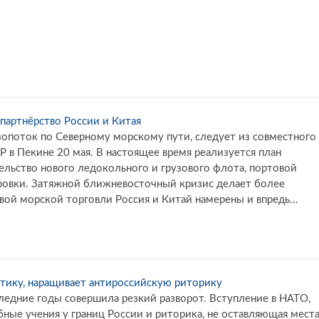
 партнёрство России и Китая
зопоток по Северному морскому пути, следует из совместного
Р в Пекине 20 мая. В настоящее время реализуется план
льство нового ледокольного и грузового флота, портовой
ровки. Затяжной ближневосточный кризис делает более
й морской торговли Россия и Китай намерены и впредь...
тику, наращивает антироссийскую риторику
ледние годы совершила резкий разворот. Вступление в НАТО,
ные учения у границ России и риторика, не оставляющая мест