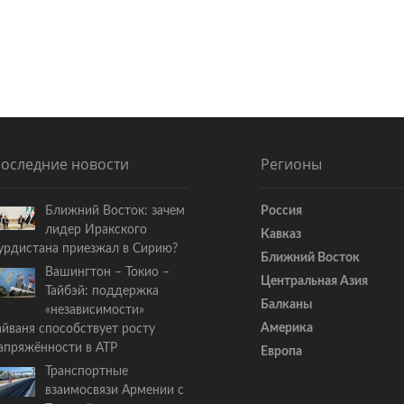
оследние новости
Регионы
Ближний Восток: зачем
Россия
лидер Иракского
Кавказ
урдистана приезжал в Сирию?
Ближний Восток
Вашингтон – Токио –
Центральная Азия
Тайбэй: поддержка
Балканы
«независимости»
Америка
айваня способствует росту
апряжённости в АТР
Европа
Транспортные
взаимосвязи Армении с