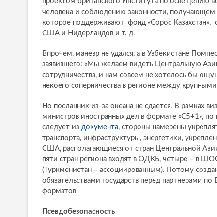
проектом британского Института по освещению в
человека и соблюдению законности, получающем д
которое поддерживают фонд «Сорос Казахстан», ф
США и Нидерландов и т. д.
Впрочем, маневр не удался, а в Узбекистане Помпе
заявившего: «Мы желаем видеть Центральную Азию
сотрудничества, и нам совсем не хотелось бы ощу
некоего соперничества в регионе между крупными
Но посланник из-за океана не сдается. В рамках в
министров иностранных дел в формате «С5+1», по 
следует из
документа
, стороны намерены укрепля
транспорта, инфраструктуры, энергетики, укреплени
США, располагающиеся от стран Центральной Азии
пяти стран региона входят в ОДКБ, четыре – в ШОС
(Туркменистан – ассоциированным). Потому созда
обязательствами государств перед партнерами по
форматов.
Псевдобезопасность