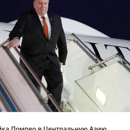
айка Помпео в Центральную Азию