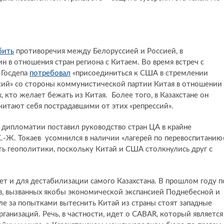
бить
противоречия между Белоруссией и Россией, в
 в отношения стран региона с Китаем. Во время встреч с
 Госдепа
потребовал
«присоединиться к США в стремлении
сий» со стороны коммунистической партии Китая в отношении
 кто желает бежать из Китая. Более того, в Казахстане он
считают себя пострадавшими от этих «репрессий».
 дипломатии поставил руководство стран ЦА в крайне
К.-Ж. Токаев усомнился в наличии «лагерей по перевоспитанию
сть геополитики, поскольку Китай и США столкнулись друг с
ет и для дестабилизации самого Казахстана. В прошлом году п
ов, вызванных якобы экономической экспансией Поднебесной и
ле за попытками вытеснить Китай из страны стоят западные
ганизаций. Речь, в частности, идет о CABAR, который является