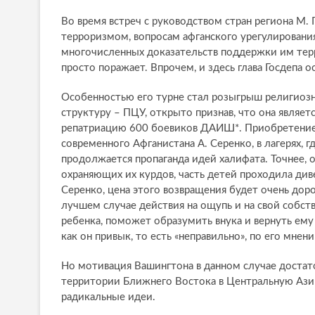
Во время встреч с руководством стран региона М
терроризмом, вопросам афганского урегулирования
многочисленных доказательств поддержки им терр
просто поражает. Впрочем, и здесь глава Госдепа о
Особенностью его турне стал розыгрыш религиозн
структуру – ПЦУ, открыто признав, что она являе
репатриацию 600 боевиков ДАИШ*. Приобретение
современного Афганистана А. Серенко, в лагерях,
продолжается пропаганда идей халифата. Точнее,
охраняющих их курдов, часть детей проходила див
Серенко, цена этого возвращения будет очень дор
лучшем случае действия на ощупь и на свой собст
ребенка, поможет образумить внука и вернуть ему д
как он привык, то есть «неправильно», по его мнени
Но мотивация Вашингтона в данном случае достат
территории Ближнего Востока в Центральную Азию
радикальные идеи.