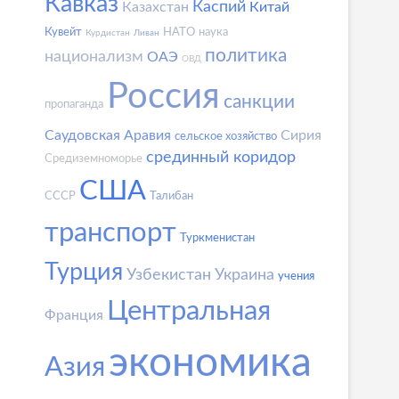
Кавказ
Каспий
Казахстан
Китай
Кувейт
НАТО
наука
Курдистан
Ливан
политика
национализм
ОАЭ
ОВД
Россия
санкции
пропаганда
Саудовская Аравия
Сирия
сельское хозяйство
срединный коридор
Средиземноморье
США
СССР
Талибан
транспорт
Туркменистан
Турция
Узбекистан
Украина
учения
Центральная
Франция
экономика
Азия