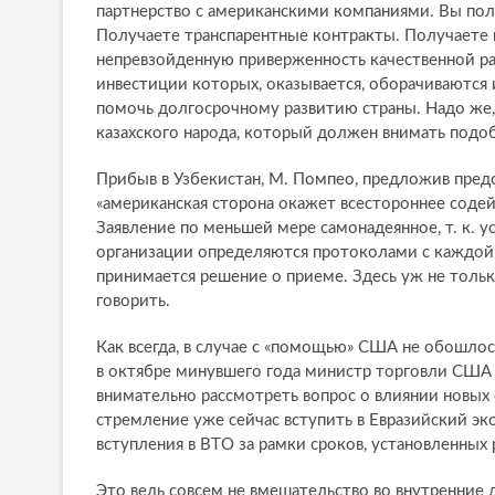
партнерство с американскими компаниями. Вы пол
Получаете транспарентные контракты. Получаете 
непревзойденную приверженность качественной раб
инвестиции которых, оказывается, оборачиваются 
помочь долгосрочному развитию страны. Надо же,
казахского народа, который должен внимать под
Прибыв в Узбекистан, М. Помпео, предложив пред
«американская сторона окажет всестороннее содей
Заявление по меньшей мере самонадеянное, т. к. 
организации определяются протоколами с каждой 
принимается решение о приеме. Здесь уж не тольк
говорить.
Как всегда, в случае с «помощью» США не обошлос
в октябре минувшего года министр торговли США 
внимательно рассмотреть вопрос о влиянии новых 
стремление уже сейчас вступить в Евразийский э
вступления в ВТО за рамки сроков, установленных
Это ведь совсем не вмешательство во внутренние д