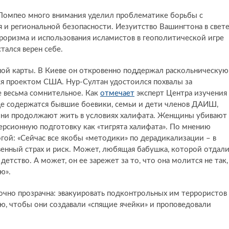
. Помпео много внимания уделил проблематике борьбы с
 и региональной безопасности. Иезуитство Вашингтона в свет
оризма и использования исламистов в геополитической игре
стался верен себе.
ой карты. В Киеве он откровенно поддержал раскольническую
тся проектом США. Нур-Султан удостоился похвалы за
 весьма сомнительное. Как
отмечает
эксперт Центра изучения
 где содержатся бывшие боевики, семьи и дети членов ДАИШ,
 они продолжают жить в условиях халифата. Женщины убивают
ерсионную подготовку как «тигрята халифата». По мнению
огой: «Сейчас все якобы «методики» по дерадикализации – в
венный страх и риск. Может, любящая бабушка, которой отдал
етство. А может, он ее зарежет за то, что она молится не так,
ю».
очно прозрачна: эвакуировать подконтрольных им террористов 
, чтобы они создавали «спящие ячейки» и проповедовали