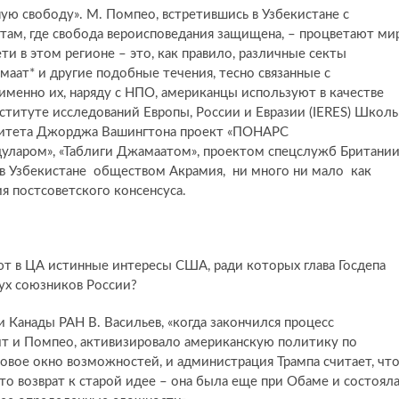
ую свободу». М. Помпео, встретившись в Узбекистане с
там, где свобода вероисповедания защищена, – процветают ми
и в этом регионе – это, как правило, различные секты
маат* и другие подобные течения, тесно связанные с
именно их, наряду с НПО, американцы используют в качестве
нституте исследований Европы, России и Евразии (IERES) Школ
ситета Джорджа Вашингтона проект «ПОНАРС
дуларом», «Таблиги Джамаатом», проектом спецслужб Британи
 в Узбекистане обществом Акрамия, ни много ни мало как
я постсоветского консенсуса.
ют в ЦА истинные интересы США, ради которых глава Госдепа
ух союзников России?
Канады РАН В. Васильев, «когда закончился процесс
ит и Помпео, активизировало американскую политику по
овое окно возможностей, и администрация Трампа считает, чт
 это возврат к старой идее – она была еще при Обаме и состоял