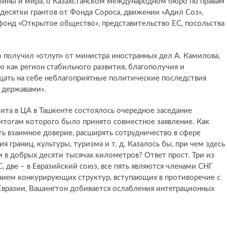
ойны и мира, о Казахстанском международном бюро по правам
есятки грантов от Фонда Сороса, движении «Адил Соз»,
онд «Открытое общество», представительство ЕС, посольства
о получил «отлуп» от министра иностранных дел А. Камилова,
 как регион стабильного развития, благополучия и
щать на себе неблагоприятные политические последствия
 державами».
изита в ЦА в Ташкенте состоялось очередное заседание
итогам которого было принято совместное заявление. Как
ть взаимное доверие, расширять сотрудничество в сфере
я границ, культуры, туризма и т. д. Казалось бы, при чем здесь
 в добрых десяти тысячах километров? Ответ прост. Три из
, две – в Евразийский союз, все пять являются членами СНГ
нием конкурирующих структур, вступающих в противоречие с
 Евразии, Вашингтон добивается ослабления интеграционных