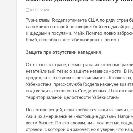
05.02.2020
Турне главы Госдепартамента США по ряду стран б
напомнило о старой поговорке: бойтесь данайцев,
и щедрыми посулами, Майк Помпео ловко заброси
бомб, способных дестабилизировать регион.
Защита при отсутствии нападения
От страны к стране, несмотря на их коренные раз
незатейливый тезис о защите независимости. В Н
продолжать отстаивать независимость Казахстана,
Узбекистана, пресс-служба Госдепа накануне визит
подтвердить готовность Соединенных Штатов оказ
территориальной целостности Узбекистана».
По логике вещей, если требуется защита, значит,
Азии их американские «настоящие друзья»? Наприм
вести бизнес. По его словам, «мы полностью подд
страной, с которой он захочет, но я уверен, что н