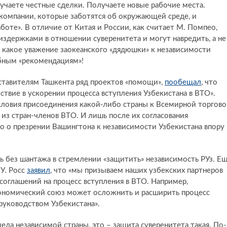
учаете честные сделки. Получаете новые рабочие места.
компании, которые заботятся об окружающей среде, и
оте». В отличие от Китая и России, как считает М. Помпео,
издержками в отношении суверенитета и могут навредить, а не
 какое уважение заокеанского «дядюшки» к независимости
обным «рекомендациям»!
ставителям Ташкента ряд проектов «помощи»,
пообещал
, что
ствие в ускорении процесса вступления Узбекистана в ВТО».
условия присоединения какой-либо страны к Всемирной торгов
из стран-членов ВТО. И лишь после их согласования
о о презрении Вашингтона к независимости Узбекистана впору
ь без шантажа в стремлении «защитить» независимость РУз. Е
У. Росс
заявил
, что «мы призываем наших узбекских партнеров
соглашений на процесс вступления в ВТО. Например,
кономический союз может осложнить и расширить процесс
 руководством Узбекистана».
ела независимой страны, это – защита суверенитета такая. По-