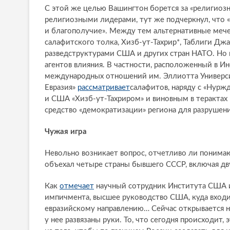
С этой же целью Вашингтон борется за «религиозн
религиозными лидерами, тут же подчеркнул, что «
и благополучие». Между тем альтернативные мечет
салафитского толка, Хизб-ут-Тахрир*, Таблиги Джа
разведструктурами США и других стран НАТО. Но 
агентов влияния. В частности, расположенный в И
международных отношений им. Эллиотта Универ
Евразия»
рассматривает
салафитов, наряду с «Нурж
и США «Хизб-ут-Тахриром» и виновным в терактах
средство «демократизации» региона для разрушени
Чужая игра
Невольно возникает вопрос, отчетливо ли понима
объехал четыре страны бывшего СССР, включая дв
Как
отмечает
научный сотрудник Института США и 
импичмента, высшее руководство США, куда вход
евразийскому направлению… Сейчас открывается н
у нее развязаны руки. То, что сегодня происходит,