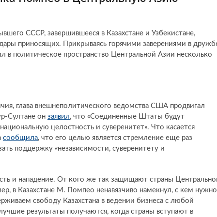
ывшего СССР, завершившееся в Казахстане и Узбекистане,
 дары приносящих. Прикрываясь горячими заверениями в дружб
л в политическое пространство Центральной Азии несколько
личия, глава внешнеполитического ведомства США продвигал
ур-Султане он
заявил
, что «Соединенные Штаты будут
 национальную целостность и суверенитет». Что касается
а
сообщила
, что его целью является стремление еще раз
ать поддержку «независимости, суверенитету и
 есть и нападение. От кого же так защищают страны Центрально
ер, в Казахстане М. Помпео ненавязчиво намекнул, с кем нужно
ерживаем свободу Казахстана в ведении бизнеса с любой
аилучшие результаты получаются, когда страны вступают в