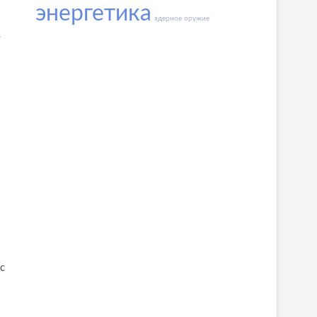
энергетика
ядерное оружие
е
и
с