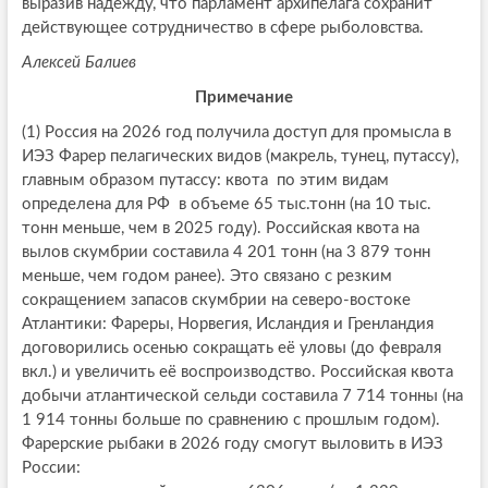
выразив надежду, что парламент архипелага сохранит
действующее сотрудничество в сфере рыболовства.
Алексей Балиев
Примечание
(1) Россия на 2026 год получила доступ для промысла в
ИЭЗ Фарер пелагических видов (макрель, тунец, путассу),
главным образом путассу: квота по этим видам
определена для РФ в объеме 65 тыс.тонн (на 10 тыс.
тонн меньше, чем в 2025 году). Российская квота на
вылов скумбрии составила 4 201 тонн (на 3 879 тонн
меньше, чем годом ранее). Это связано с резким
сокращением запасов скумбрии на северо-востоке
Атлантики: Фареры, Норвегия, Исландия и Гренландия
договорились осенью сокращать её уловы (до февраля
вкл.) и увеличить её воспроизводство. Российская квота
добычи атлантической сельди составила 7 714 тонны (на
1 914 тонны больше по сравнению с прошлым годом).
Фарерские рыбаки в 2026 году смогут выловить в ИЭЗ
России: