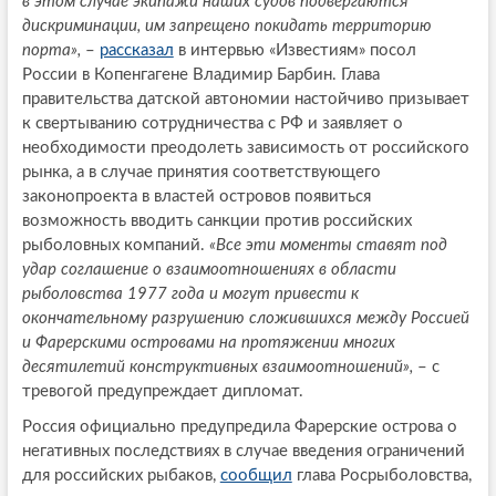
в этом случае экипажи наших судов подвергаются
дискриминации, им запрещено покидать территорию
порта»,
–
рассказал
в интервью «Известиям» посол
России в Копенгагене Владимир Барбин. Глава
правительства датской автономии настойчиво призывает
к свертыванию сотрудничества с РФ и заявляет о
необходимости преодолеть зависимость от российского
рынка, а в случае принятия соответствующего
законопроекта в властей островов появиться
возможность вводить санкции против российских
рыболовных компаний.
«Все эти моменты ставят под
удар соглашение о взаимоотношениях в области
рыболовства 1977 года и могут привести к
окончательному разрушению сложившихся между Россией
и Фарерскими островами на протяжении многих
десятилетий конструктивных взаимоотношений»,
– с
тревогой предупреждает дипломат.
Россия официально предупредила Фарерские острова о
негативных последствиях в случае введения ограничений
для российских рыбаков,
сообщил
глава Росрыболовства,