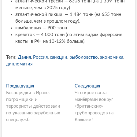
атлантической трески — 6306 тонн (на 1 339 тонн
меньше, чем в 2025 году)
атлантической пикши — 1 484 тонн (на 655 тонн
больше, чем в прошлом году).
камбаловых — 900 тонн
креветок — 4 000 тонн (по этим видам фарерские
квоты в РФ на 10-12% больше).
Теги:
Дания
,
Россия
,
санкции
,
рыболовство
,
экономика
,
дипломатия
P
Предыдущая
П
Следующая
С
Беспорядки в Иране:
р
Что кроется за
л
o
погромщики и
е
манёврами вокруг
е
s
террористы действовали
д
«британских»
д
по указанию зарубежных
ы
трубопроводов на
у
t
спецслужб
д
Кавказе?
ю
n
у
щ
щ
а
a