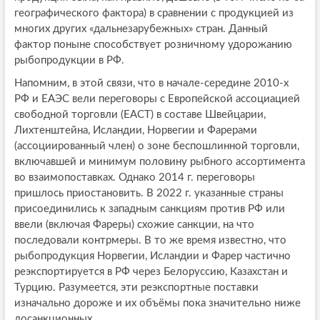
географического фактора) в сравнении с продукцией из
многих других «дальнезарубежных» стран. Данный
фактор поныне способствует розничному удорожанию
рыбопродукции в РФ.
Напомним, в этой связи, что в начале-середине 2010-х
РФ и ЕАЭС вели переговоры с Европейской ассоциацией
свободной торговли (ЕАСТ) в составе Швейцарии,
Лихтенштейна, Исландии, Норвегии и Фарерами
(ассоциированный член) о зоне беспошлинной торговли,
включавшей и минимум половину рыбного ассортимента
во взаимопоставках. Однако 2014 г. переговоры
пришлось приостановить. В 2022 г. указанные страны
присоединились к западным санкциям против РФ или
ввели (включая Фареры) схожие санкции, на что
последовали контрмеры. В то же время известно, что
рыбопродукция Норвегии, Исландии и Фарер частично
реэкспортируется в РФ через Белоруссию, Казахстан и
Турцию. Разумеется, эти реэкспортные поставки
изначально дороже и их объёмы пока значительно ниже
досанкционных.