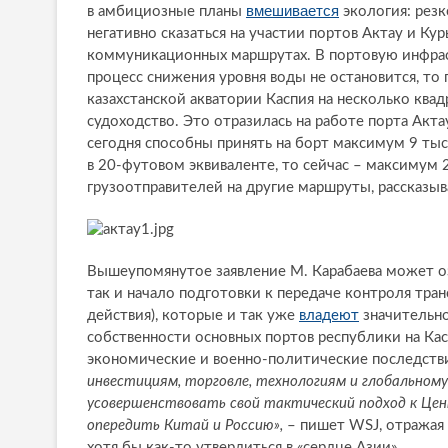
вмешивается
в амбициозные планы
экология: резк
негативно сказаться на участии портов Актау и К
коммуникационных маршрутах. В портовую инфрас
процесс снижения уровня воды не остановится, то 
казахстанской акватории Каспия на несколько ква
судоходство. Это отразилась на работе порта Акта
сегодня способны принять на борт максимум 9 тыс
в 20-футовом эквиваленте, то сейчас – максимум
грузоотправителей на другие маршруты, рассказыв
Вышеупомянутое заявление М. Карабаева может оз
так и начало подготовки к передаче контроля тра
действия), которые и так уже
владеют
значительно
собственности основных портов республики на Ка
экономические и военно-политические последств
инвестициям, торговле, технологиям и глобальному
усовершенствовать свой тактический подход к Цен
опередить Китай и Россию»,
– пишет WSJ, отражая
хотя бы как-то утвердиться в «сердце Азии».