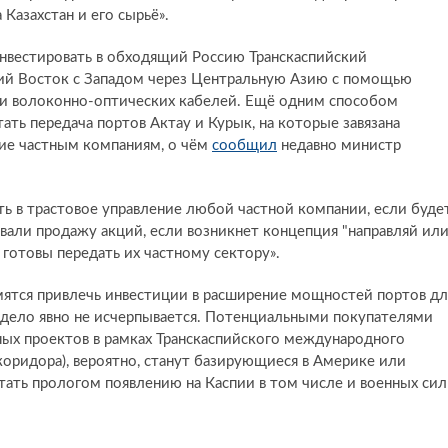
Казахстан и его сырьё».
нвестировать в обходящий Россию Транскаспийский
й Восток с Западом через Центральную Азию с помощью
 и волоконно-оптических кабелей. Ещё одним способом
ать передача портов Актау и Курык, на которые завязана
ние частным компаниям, о чём
сообщил
недавно министр
ать в трастовое управление любой частной компании, если буде
вали продажу акций, если возникнет концепция "направляй ил
ы готовы передать их частному сектору».
мятся привлечь инвестиции в расширение мощностей портов дл
 дело явно не исчерпывается. Потенциальными покупателями
ных проектов в рамках Транскаспийского международного
оридора), вероятно, станут базирующиеся в Америке или
тать прологом появлению на Каспии в том числе и военных сил