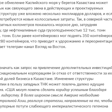
ое обмеление Каспийского моря у берегов Казахстана может
урык как связующего звена в действующих и проектируемых
труктуру уже вложено несколько миллиардов долларов, и ес
потребуются новые колоссальные затраты. Так, в северной част
дратных километров показалось морское дно, затрудняя
у, где нефтеналивные суда грузоподъемностью 12 тыс. тонн
. тонн. Если ранее контейнеровоз мог поднять 350 контейнеро
 280 контейнеров, что приводит к удорожанию и переориентац
ает телеграм-канал Взгляд на Восток.
начать как запрос на привлечение дополнительных инвестиций
нснациональным корпорациям (и отказ от ответственности за их
й долей бизнеса в Казахстане. Изменение структуры
спии в пользу западных ТНК может повлечь далеко идущие
ия.
«США могут помочь сделать коридор успешным благодаря
 лидерству. В более широком смысле Америке необходимо
тральной Азии, реализуя стратегии, направленные на то, чтоб
 упорные потуги слабеющего империалистического гегемона