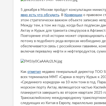
5 декабря в Москве пройдут консультации министр
явно есть что обсудить
. В
Конвенции
о правовом с
этом стратегически важном объекте записано неп
Между тем, в том же году, когда был подписан д
Актау и Курык для транзита спецгрузов в Афганист
Повторение этой истории может спровоцировать о
потому в подобного рода вопросах необходимо де
обеспечивается связь с российскими гаванями, к
включая перевалку нефти и нефтепродуктов, сухих 
отметил
Как
недавно генеральный директор ТОО S
всех терминалов ММТ «Саржа» в порту Курык к 20
«Срединного коридора» на 10 млн тонн в год. Пар
морском порту Актау, являющегося частью Каспий
планируется завершить во втором квартале 2025 г
Транскаспийскому международному транспортному 
следующих из Китая в Европу, параллельно разви