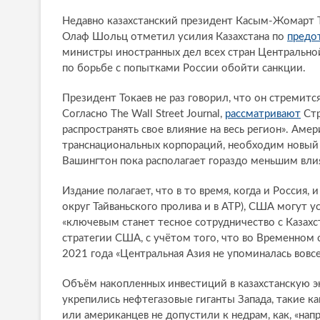
Недавно казахстанский президент Касым-Жомарт То
Олаф Шольц отметил усилия Казахстана по
предо
министры иностранных дел всех стран Центрально
по борьбе с попытками России обойти санкции.
Президент Токаев не раз говорил, что он стремит
Согласно The Wall Street Journal,
рассматривают
Стр
распространять свое влияние на весь регион». Аме
транснациональных корпораций, необходим новый с
Вашингтон пока располагает гораздо меньшим вли
Издание полагает, что в то время, когда и Россия,
округ Тайваньского пролива и в АТР), США могут у
«ключевым станет тесное сотрудничество с Казахс
стратегии США, с учётом того, что во Временном
2021 года «Центральная Азия не упоминалась вовсе
Объём накопленных инвестиций в казахстанскую э
укрепились нефтегазовые гиганты Запада, такие ка
или американцев не допустили к недрам, как, «на