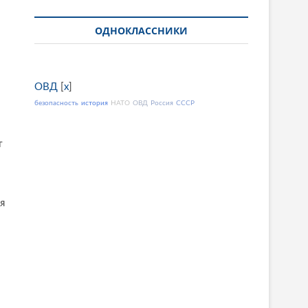
ОДНОКЛАССНИКИ
ОВД
[
x
]
безопасность
история
НАТО
ОВД
Россия
СССР
т
и
я