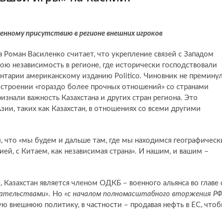
нному присутствию в регионе внешних игроков
 Роман Василенко считает, что укрепление связей с Западом
ою независимость в регионе, где исторически господствовали
нтарии американскому изданию Politico. Чиновник не премину
строении «гораздо более прочных отношений» со странами
ризнали важность Казахстана и других стран региона. Это
ии, таких как Казахстан, в отношениях со всеми другими
, что «мы будем и дальше там, где мы находимся географическ
й, с Китаем, как независимая страна». И нашим, и вашим –
 Казахстан является членом ОДКБ – военного альянса во главе 
ательствами».
Но
«с началом полномасштабного вторжения Р
ую внешнюю политику, в частности – продавая нефть в ЕС, что