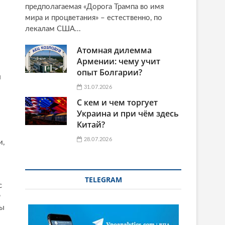
предполагаемая «Дорога Трампа во имя
мира и процветания» – естественно, по
лекалам США...
Атомная дилемма
Армении: чему учит
опыт Болгарии?
л
31.07.2026
С кем и чем торгует
Украина и при чём здесь
Китай?
28.07.2026
и,
TELEGRAM
с
Ф
бы