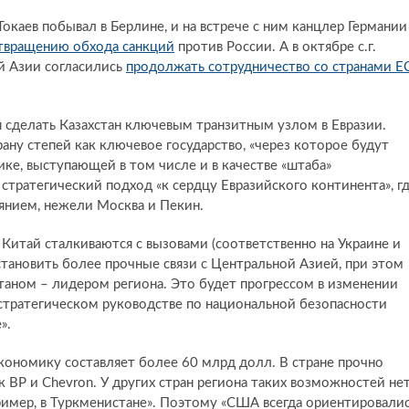
каев побывал в Берлине, и на встрече с ним канцлер Германии
твращению обхода санкций
против России. А в октябре с.г.
й Азии согласились
продолжать сотрудничество со странами Е
ся сделать Казахстан ключевым транзитным узлом в Евразии.
ану степей как ключевое государство, «через которое будут
рике, выступающей в том числе и в качестве «штаба»
тратегический подход «к сердцу Евразийского континента», г
янием, нежели Москва и Пекин.
 и Китай сталкиваются с вызовами (соответственно на Украине и
становить более прочные связи с Центральной Азией, при этом
таном – лидером региона. Это будет прогрессом в изменении
 стратегическом руководстве по национальной безопасности
».
кономику составляет более 60 млрд долл. В стране прочно
к BP и Chevron. У других стран региона таких возможностей нет
пример, в Туркменистане». Поэтому «США всегда ориентировали