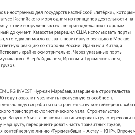
ов иностранных дел государств каспийской «пятёрки», которы
татусе Каспийского моря одним из принципов деятельности на
рисутствие вооружённых сил, не принадлежащих сторонам.
анный документ, Казахстан разрешил США использовать порты
ан, что едва ли могло вызвать позитивную реакцию в Москве.
тветную реакцию со стороны России, Ирана или Китая, а
йствовать крайне осмотрительно. Через указанные порты
оммуникация с Азербайджаном, Ираном и Туркменистаном,
грузов.
EMURG INVEST Нуржан Марабаев, завершение строительства
30 году позволит увеличить пропускную способность
аллельно ведутся работы по строительству контейнерного хаба 
ского транспортно-логистического узла. Строительство
ода. Запуск объекта позволит активизировать грузоперевозки 
маршруту, переориентировать часть транзитных грузов,
вая контейнерную линию «Туркменбаши – Актау – КНР». Впрочем