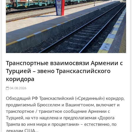
i
:
o
n
Транспортные взаимосвязи Армении с
Турцией – звено Транскаспийского
коридора
04.08.2026
Обходящий РФ Транскаспийский («Срединный») коридор,
продвигаемый Брюсселем и Вашингтоном, включает и
транспортное / транзитное сообщение Армении с
Турцией, на что нацелена и предполагаемая «Дорога
Трампа во имя мира и процветания» – естественно, по
лекалам США...