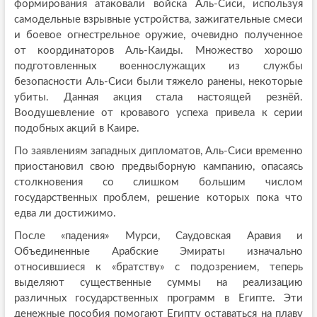
формирования атаковали войска Аль-Сиси, используя
самодельные взрывные устройства, зажигательные смеси
и боевое огнестрельное оружие, очевидно полученное
от координаторов Аль-Каиды. Множество хорошо
подготовленных военнослужащих из службы
безопасности Аль-Сиси были тяжело ранены, некоторые
убиты. Данная акция стала настоящей резнёй.
Воодушевление от кровавого успеха привела к серии
подобных акций в Каире.
По заявлениям западных дипломатов, Аль-Сиси временно
приостановил свою предвыборную кампанию, опасаясь
столкновения со слишком большим числом
государственных проблем, решение которых пока что
едва ли достижимо.
После «падения» Мурси, Саудовская Аравия и
Объединенные Арабские Эмираты изначально
относившиеся к «братству» с подозрением, теперь
выделяют существенные суммы на реализацию
различных государственных программ в Египте. Эти
денежные пособия помогают Египту оставаться на плаву