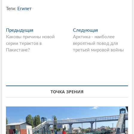
Теги:
Египет
P
Предыдущая
П
Следующая
С
Каковы причины новой
р
Арктика - наиболее
л
o
серии терактов в
е
вероятный повод для
е
s
Пакистане?
д
третьей мировой войны
д
ы
у
t
д
ю
n
у
щ
щ
а
a
а
я
v
я
с
ТОЧКА ЗРЕНИЯ
i
с
т
т
а
g
а
т
a
т
ь
ь
я
t
я
: