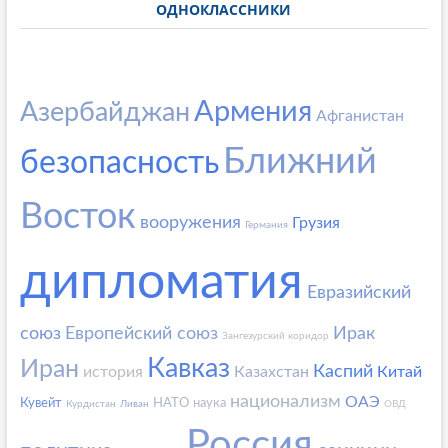
ОДНОКЛАССНИКИ
Армения
Азербайджан
Афганистан
Ближний
безопасность
Восток
вооружения
Грузия
Германия
дипломатия
Евразийский
союз
Европейский союз
Ирак
Зангезурский коридор
Кавказ
Иран
Каспий
история
Казахстан
Китай
национализм
ОАЭ
Кувейт
НАТО
наука
Курдистан
Ливан
ОВД
Россия