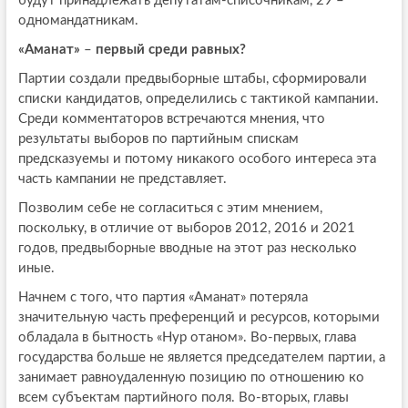
будут принадлежать депутатам-списочникам, 29 –
одномандатникам.
«Аманат»
–
первый среди равных?
Партии создали предвыборные штабы, сформировали
списки кандидатов, определились с тактикой кампании.
Среди комментаторов встречаются мнения, что
результаты выборов по партийным спискам
предсказуемы и потому никакого особого интереса эта
часть кампании не представляет.
Позволим себе не согласиться с этим мнением,
поскольку, в отличие от выборов 2012, 2016 и 2021
годов, предвыборные вводные на этот раз несколько
иные.
Начнем с того, что партия «Аманат» потеряла
значительную часть преференций и ресурсов, которыми
обладала в бытность «Нур отаном». Во-первых, глава
государства больше не является председателем партии, а
занимает равноудаленную позицию по отношению ко
всем субъектам партийного поля. Во-вторых, главы