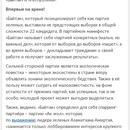
«Байтак» и «Республика».
Впервые на арене!
«Байтак», который позиционирует себя как партия
зеленых, выставила не предстоящих выборах в общей
сложности 22 кандидата. В партийном манифесте
«Байтак» называет себя «партией конкретных (малых, но
важных) дел», которая от выборов до выборов «пашет», а
во время выборов – докладывает гражданам о своей
работе и получает заслуженные результаты».
Сильной стороной партии является экологическая
повестка – некоторые экосистемы в стране впору
объявлять зонами экологического бедствия. Также в её
пользу может сыграть её малоизвестность: на фоне
усталости от прежних партий, как успешных, так и не
особо, молодой проект может выгодно выделиться.
Также, видимо, «Байтак» определил для себя спарринг-
партнёра – партию «Ак жол», которая,
по
выражению
лидера зеленых Азаматхана Амиртая,
«занимается только лоббированием интересов крупного