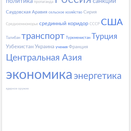
политика
санкции
пропаганда
Саудовская Аравия
Сирия
сельское хозяйство
США
срединный коридор
Средиземноморье
СССР
транспорт
Турция
Талибан
Туркменистан
Узбекистан
Украина
Франция
учения
Центральная Азия
экономика
энергетика
ядерное оружие