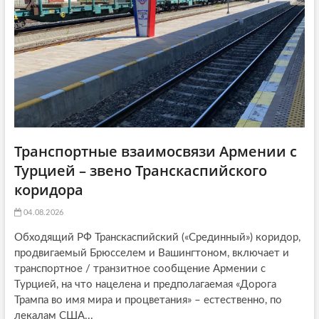
o
n
Транспортные взаимосвязи Армении с
Турцией – звено Транскаспийского
коридора
04.08.2026
Обходящий РФ Транскаспийский («Срединный») коридор,
продвигаемый Брюсселем и Вашингтоном, включает и
транспортное / транзитное сообщение Армении с
Турцией, на что нацелена и предполагаемая «Дорога
Трампа во имя мира и процветания» – естественно, по
лекалам США...