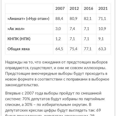
2007
2012
2016
2021
«Аманат» («Нур отан»)
88,4
80,9
82,1
71,1
«Ак жол»
3,0
7,4
7,1
10,9
КНПК (НПК)
1,2
7,1
7,1
9,1
Общая явка
64,5
75,4
77,1
63,3
Надежды на то, что ожидания от предстоящих выборов
оправдаются, существуют, и они не совсем иллюзорны.
Предстоящие внеочередные выборы будут проходить в
новом формате в соответствии с поправками в выборное
законодательство.
Впервые с 2007 года выборы пройдут по смешанной
системе: 70% депутатов будут избраны по партийным
спискам, а 30% – по избирательным округам. В
депутатских креслах цифры будут выглядеть так: 69