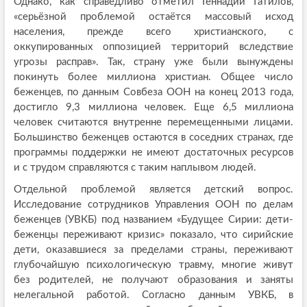
Однако, как справедливо отметил Геннадий Гатилов,
«серьёзной проблемой остаётся массовый исход
населения, прежде всего христианского, с
оккупированных оппозицией территорий вследствие
угрозы расправ». Так, страну уже были вынуждены
покинуть более миллиона христиан. Общее число
беженцев, по данным Совбеза ООН на конец 2013 года,
достигло 9,3 миллиона человек. Еще 6,5 миллиона
человек считаются внутренне перемещенными лицами.
Большинство беженцев остаются в соседних странах, где
программы поддержки не имеют достаточных ресурсов
и с трудом справляются с таким наплывом людей.
Отдельной проблемой является детский вопрос.
Исследование сотрудников Управления ООН по делам
беженцев (УВКБ) под названием «Будущее Сирии: дети-
беженцы переживают кризис» показало, что сирийские
дети, оказавшиеся за пределами страны, переживают
глубочайшую психологическую травму, многие живут
без родителей, не получают образования и заняты
нелегальной работой. Согласно данным УВКБ, в