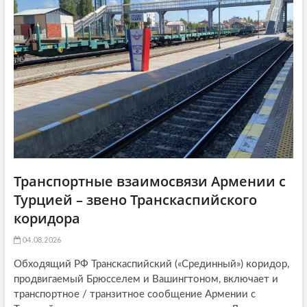
t
я
:
i
:
o
n
Транспортные взаимосвязи Армении с
Турцией – звено Транскаспийского
коридора
04.08.2026
Обходящий РФ Транскаспийский («Срединный») коридор,
продвигаемый Брюсселем и Вашингтоном, включает и
транспортное / транзитное сообщение Армении с