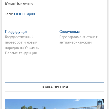
Юлия Чмеленко
Теги:
ООН
,
Сирия
P
Предыдущая
П
Следующая
С
Государственный
р
Европарламент станет
л
o
переворот и новый
е
антиамериканским
е
s
порядок на Украине.
д
д
Первые тенденции
ы
у
t
д
ю
n
у
щ
щ
а
a
а
я
v
я
с
i
с
т
ТОЧКА ЗРЕНИЯ
т
а
g
а
т
a
т
ь
ь
я