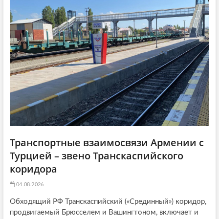
a
ь
я
t
я
:
i
:
o
n
Транспортные взаимосвязи Армении с
Турцией – звено Транскаспийского
коридора
04.08.2026
Обходящий РФ Транскаспийский («Срединный») коридор,
продвигаемый Брюсселем и Вашингтоном, включает и