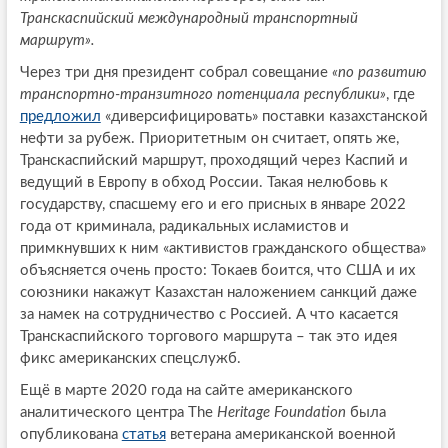
Транскаспийский международный транспортный
маршрут».
Через три дня президент собрал совещание
«по развитию
транспортно-транзитного потенциала республики»
, где
предложил
«диверсифицировать» поставки казахстанской
нефти за рубеж. Приоритетным он считает, опять же,
Транскаспийский маршрут, проходящий через Каспий и
ведущий в Европу в обход России. Такая нелюбовь к
государству, спасшему его и его присных в январе 2022
года от криминала, радикальных исламистов и
примкнувших к ним «активистов гражданского общества»
объясняется очень просто: Токаев боится, что США и их
союзники накажут Казахстан наложением санкций даже
за намек на сотрудничество с Россией. А что касается
Транскаспийского торгового маршрута – так это идея
фикс американских спецслужб.
Ещё в марте 2020 года на сайте американского
аналитического центра The
Heritage Foundation
была
опубликована
статья
ветерана американской военной