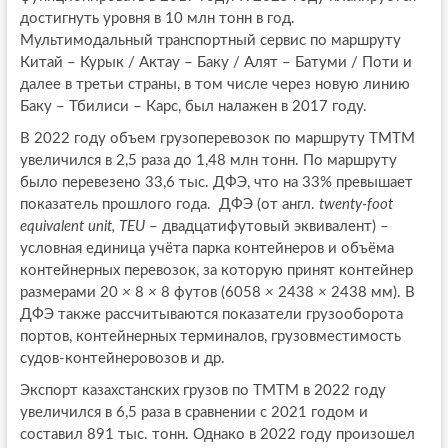
достигнуть уровня в 10 млн тонн в год.
Мультимодальный транспортный сервис по маршруту
Китай – Курык / Актау – Баку / Алят – Батуми / Поти и
далее в третьи страны, в том числе через новую линию
Баку – Тбилиси – Карс, был налажен в 2017 году.
В 2022 году объем грузоперевозок по маршруту ТМТМ
увеличился в 2,5 раза до 1,48 млн тонн. По маршруту
было перевезено 33,6 тыс. ДФЭ, что на 33% превышает
показатель прошлого года. ДФЭ (от англ.
twenty-foot
equivalent unit, TEU
– двадцатифутовый эквивалент) –
условная единица учёта парка контейнеров и объёма
контейнерных перевозок, за которую принят контейнер
размерами 20
×
8
×
8 футов (6058
×
2438
×
2438 мм). В
ДФЭ также рассчитываются показатели грузооборота
портов, контейнерных терминалов, грузовместимость
судов-контейнеровозов и др.
Экспорт казахстанских грузов по ТМТМ в 2022 году
увеличился в 6,5 раза в сравнении с 2021 годом и
составил 891 тыс. тонн. Однако в 2022 году произошел