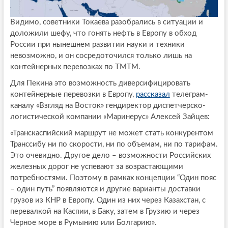
Видимо, советники Токаева разобрались в ситуации и
доложили шефу, что гонять нефть в Европу в обход
России при нынешнем развитии науки и техники
невозможно, и он сосредоточился только лишь на
контейнерных перевозках по ТМТМ.
Для Пекина это возможность диверсифицировать
контейнерные перевозки в Европу,
рассказал
телеграм-
каналу «Взгляд на Восток» гендиректор диспетчерско-
логистической компании «Маринерус» Алексей Зайцев:
«Транскаспийский маршрут не может стать конкурентом
Транссибу ни по скорости, ни по объемам, ни по тарифам.
Это очевидно. Другое дело – возможности Российских
железных дорог не успевают за возрастающими
потребностями. Поэтому в рамках концепции “Один пояс
– один путь” появляются и другие варианты доставки
грузов из КНР в Европу. Один из них через Казахстан, с
перевалкой на Каспии, в Баку, затем в Грузию и через
Черное море в Румынию или Болгарию».