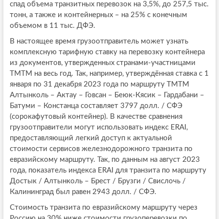
спад объема транзитных перевозок на 3,5%, до 257,5 тыс.
тонн, а также и контейнерных – на 25% с конечным
объемом в 11 тыс. ДФЭ.
В настоящее время грузоотправитель может узнать
комплексную тарифную ставку на перевозку контейнера
из документов, утвержденных странами-участницами
ТМТМ на весь год. Так, например, утверждённая ставка с 1
января по 31 декабря 2023 года по маршруту ТМТМ
Алтынколь – Актау – Говсан – Беюк-Кясик – Гардабани –
Батуми – Констанца составляет 3797 долл. / СФЭ
(сорокафутовый контейнер). В качестве сравнения
грузоотправители могут использовать индекс ERAI,
предоставляющий легкий доступ к актуальной
стоимости сервисов железнодорожного транзита по
евразийскому маршруту. Так, по данным на август 2023
года, показатель индекса ERAI для транзита по маршруту
Достык / Алтынколь – Брест / Брузги / Свислочь /
Калининград был равен 2943 долл. / СФЭ.
Стоимость транзита по евразийскому маршруту через
Россию на 30% ниже стоимости грузоперевозки по