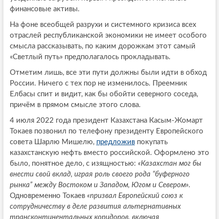
финансовые активы.
На фоне всеобщей разрухи и системного кризиса всех
отраслей республиканской экономики не имеет особого
смысла рассказывать, по каким дорожкам этот самый
«Светлый путь» предполагалось прокладывать.
Отметим лишь, все эти пути должны были идти в обход
России. Ничего с тех пор не изменилось. Преемник
Елбасы спит и видит, как бы обойти северного соседа,
причём в прямом смысле этого слова.
4 июля 2022 года президент Казахстана Касым-Жомарт
Токаев позвонил по телефону президенту Европейского
совета Шарлю Мишелю,
предложив
покупать
казахстанскую нефть вместо российской. Оформлено это
было, понятное дело, с изящностью:
«Казахстан мог бы
внести свой вклад, играя роль своего рода “буферного
рынка” между Востоком и Западом, Югом и Севером».
Одновременно Токаев
«призвал Европейский союз к
сотрудничеству в деле развития альтернативных
трансконтинентальных коридоров, включая