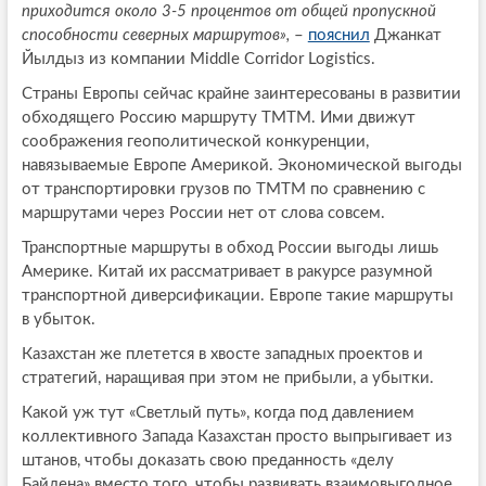
приходится около 3-5 процентов от общей пропускной
способности северных маршрутов»,
–
пояснил
Джанкат
Йылдыз из компании Middle Corridor Logistics.
Страны Европы сейчас крайне заинтересованы в развитии
обходящего Россию маршруту ТМТМ. Ими движут
соображения геополитической конкуренции,
навязываемые Европе Америкой. Экономической выгоды
от транспортировки грузов по ТМТМ по сравнению с
маршрутами через России нет от слова совсем.
Транспортные маршруты в обход России выгоды лишь
Америке. Китай их рассматривает в ракурсе разумной
транспортной диверсификации. Европе такие маршруты
в убыток.
Казахстан же плетется в хвосте западных проектов и
стратегий, наращивая при этом не прибыли, а убытки.
Какой уж тут «Светлый путь», когда под давлением
коллективного Запада Казахстан просто выпрыгивает из
штанов, чтобы доказать свою преданность «делу
Байдена» вместо того, чтобы развивать взаимовыгодное