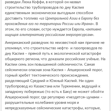
разведки Люка Коффи, в которой он назвал
строительство трубопроводов по дну Каспия
единственным экономически выгодным способом
доставить топливо
«из Центральной Азии в Европу без
прохождения его по территории России или Ирана»
. В
этом, по его словам, остро нуждается Европа,
«активно
ищущая альтернативу российским энергоресурсам».
Американский разведчик по неизвестной нам причине не
упомянул, что строительство нефте- и газопроводов по
дну Каспия – прямой путь к экологической катастрофе
обширного региона, что доказали российские учёные. На
Каспии семь зон повышенной сейсмичности. Самая
сейсмически опасная зона Каспия – Апшеронский порог,
горный хребет тектонического происхождения,
разделяющий Средний и Южный Каспий. Ни один
трубопровод из Казахстана или Туркмении, ведущий к
западному побережью (то есть к Баку) не может обойти
Апшеронский порог, где регулярно «гнездятся» цунами –
разрушительные колебания уровня моря и
непредсказуемые сейсмические катастрофы, которые,