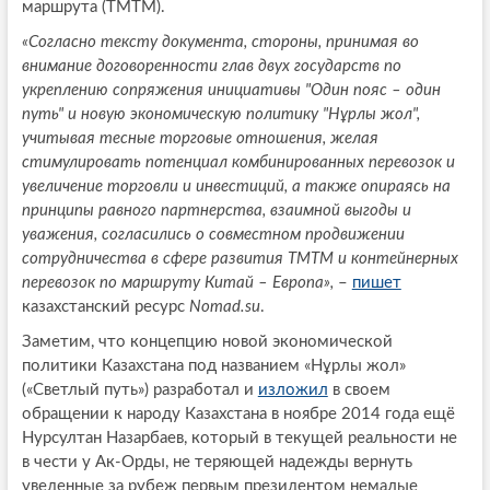
маршрута (ТМТМ).
«Согласно тексту документа, стороны, принимая во
внимание договоренности глав двух государств по
укреплению сопряжения инициативы "Один пояс – один
путь" и новую экономическую политику "Нұрлы жол",
учитывая тесные торговые отношения, желая
стимулировать потенциал комбинированных перевозок и
увеличение торговли и инвестиций, а также опираясь на
принципы равного партнерства, взаимной выгоды и
уважения, согласились о совместном продвижении
сотрудничества в сфере развития ТМТМ и контейнерных
перевозок по маршруту Китай – Европа»,
–
пишет
казахстанский ресурс
Nomad.su
.
Заметим, что концепцию новой экономической
политики Казахстана под названием «Нұрлы жол»
(«Светлый путь») разработал и
изложил
в своем
обращении к народу Казахстана в ноябре 2014 года ещё
Нурсултан Назарбаев, который в текущей реальности не
в чести у Ак-Орды, не теряющей надежды вернуть
уведенные за рубеж первым президентом немалые