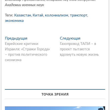
Академии военных наук
Теги:
Казахстан
,
Китай
,
колониализм
,
транспорт
,
экономика
P
Предыдущая
П
Следующая
С
Еврейские критики
р
Газопровод ТАПИ – в
л
o
Израиля: «Стражи Города»
е
проект пытаются
е
s
– против политического
д
вдохнуть новую жизнь
д
сионизма
ы
у
t
д
ю
n
у
щ
щ
а
a
а
я
v
я
с
i
с
т
ТОЧКА ЗРЕНИЯ
т
а
g
а
т
т
ь