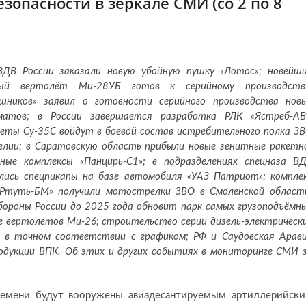
зопасности в зеркале СМИ (со 2 по 8
ДВ России заказали новую убойную пушку «Лотос»; новейш
ный вертолёт Ми-28УБ готов к серийному производств
шников» заявил о готовности серийного производства нов
матов; в России завершается разработка РЛК «Ястреб-АВ
еты Су-35С войдут в боевой состав истребительного полка З
елии; в Саратовскую область прибыли новые зенитные ракетн
ные комплексы «Панцирь-С1»; в подразделениях спецназа В
лись спецпикапы на базе автомобиля «УАЗ Патриот»; компле
Ртуть-БМ» получили мотострелки ЗВО в Смоленской област
ороны России до 2025 года обновит парк самых грузоподъёмн
е вертолетов Ми-26; строительство серии дизель-электрическ
я в точном соответствии с графиком; РФ и Саудовская Арав
родукции ВПК. Об этих и других событиях в мониторинге СМИ 
ремени будут вооружены авиадесантируемым артиллерийск