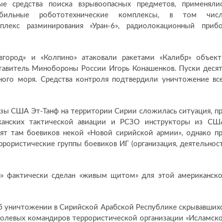
ые средства поиска взрывоопасных предметов, применяли
бильные робототехнические комплексы, в том чис
плекс разминирования «Уран-6», радиолокационный приб
вгород» и «Колпино» атаковали ракетами «Калибр» объек
ставитель Минобороны России Игорь Конашенков. Пуски деся
ого моря. Средства контроля подтвердили уничтожение вс
азы США Эт-Танф на территории Сирии сложилась ситуация, п
канских тактической авиации и РСЗО инструкторы из СШ
вят там боевиков некой «Новой сирийской армии», однако п
рористические группы боевиков ИГ (организация, деятельнос
н» фактически сделан «живым щитом» для этой американск
об уничтожении в Сирийской Арабской Республике скрывавших
 полевых командиров террористической организации «Исламск