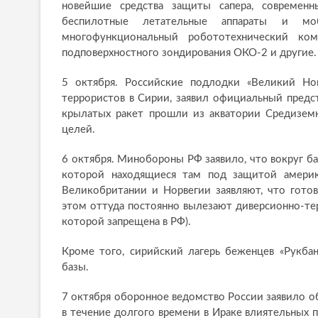
новейшие средства защиты сапера, современн
беспилотные летательные аппараты и мо
многофункциональный робототехнический ком
подповерхностного зондирования ОКО-2 и другие.
5 октября. Российские подлодки «Великий Но
террористов в Сирии, заявил официальный пред
крылатых ракет прошли из акватории Средиземн
целей.
6 октября. Минобороны РФ заявило, что вокруг б
которой находящиеся там под защитой амери
Великобритании и Норвегии заявляют, что гото
этом оттуда постоянно вылезают диверсионно-тер
которой запрещена в РФ).
Кроме того, сирийский лагерь беженцев «Рукба
базы.
7 октября оборонное ведомство России заявило 
в течение долгого времени в Ираке влиятельных