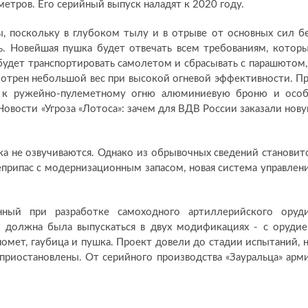
тров. Его серийный выпуск наладят к 2020 году.
, поскольку в глубоком тылу и в отрыве от основных сил б
 Новейшая пушка будет отвечать всем требованиям, котор
удет транспортировать самолетом и сбрасывать с парашютом,
мотрен небольшой вес при высокой огневой эффективности. П
ю к ружейно-пулеметному огню алюминиевую броню и осо
Новости «Угроза «Лотоса»: зачем для ВДВ России заказали нов
ка не озвучиваются. Однако из обрывочных сведений становит
еприпас с модернизационным запасом, новая система управлен
нный при разработке самоходного артиллерийского оруд
ка должна была выпускаться в двух модификациях - с оруди
омет, гаубица и пушка. Проект довели до стадии испытаний, 
риостановлены. От серийного производства «Зауральца» арм