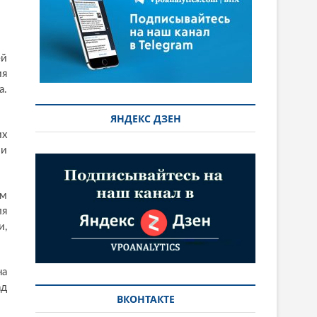
ей
ия
а.
ЯНДЕКС ДЗЕН
их
 и
ым
ля
и,
на
ад
ВКОНТАКТЕ