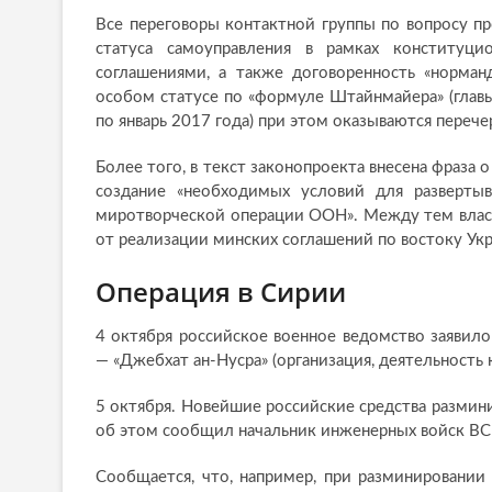
Все переговоры контактной группы по вопросу п
статуса самоуправления в рамках конституц
соглашениями, а также договоренность «норман
особом статусе по «формуле Штайнмайера» (гла
по январь 2017 года) при этом оказываются переч
Более того, в текст законопроекта внесена фраза о
создание «необходимых условий для разверты
миротворческой операции ООН». Между тем власт
от реализации минских соглашений по востоку Ук
Операция в Сирии
4 октября российское военное ведомство заявил
— «Джебхат ан-Нусра» (организация, деятельность 
5 октября. Новейшие российские средства размини
об этом сообщил начальник инженерных войск ВС
Сообщается, что, например, при разминировани