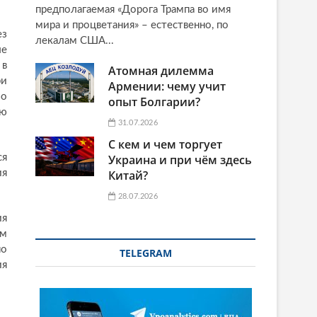
предполагаемая «Дорога Трампа во имя
мира и процветания» – естественно, по
ез
лекалам США...
ые
 в
Атомная дилемма
ри
Армении: чему учит
бо
опыт Болгарии?
ую
31.07.2026
С кем и чем торгует
ся
Украина и при чём здесь
ия
Китай?
28.07.2026
ия
ем
но
TELEGRAM
ия