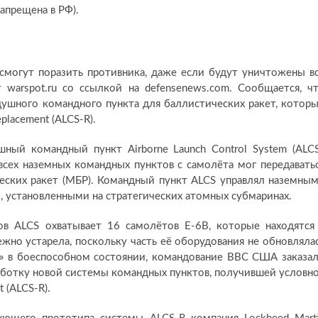
запрещена в РФ).
смогут поразить противника, даже если будут уничтожены в
 warspot.ru со ссылкой на defensenews.com. Сообщается, ч
ушного командного пункта для баллистических ракет, котор
placement (ALCS-R).
ый командный пункт Airborne Launch Control System (ALCS
всех наземных командных пунктов с самолёта мог передавать
еских ракет (МБР). Командный пункт ALCS управлял наземны
, установленными на стратегических атомных субмаринах.
в ALCS охватывает 16 самолётов E-6B, которые находятся
но устарела, поскольку часть её оборудования не обновляла
т» в боеспособном состоянии, командование ВВС США заказа
зработку новой системы командных пунктов, получившей условн
t (ALCS-R).