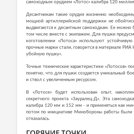
самоходным орудием «Лотос» калибра 120 миллиме
Десантникам такие орудия жизненно необходимы
мощной артиллерийской поддержки не обойтись.
выдвигаются к десантным самоходкам. Ее можно б
том числе вместе с экипажем. Для пушки предус
изготовлении «Лотоса» используют устойчиву
прочные марки стали, говорится в материале РИА 
убойную пушку».
Точные технические характеристики «Лотосов» по
понятно, что для пушки создается уникальный бо
и ствол с увеличенным ресурсом.
В «Лотосе» будет использован опыт, накопле
секретного проекта «Зауралец-Д». Эта самоход
калибра 120 мм и 152 мм - и применяться как мин
потом по инициативе Минобороны работы были п
отказалась.
ГОРЯЧИЕ ТОЧКИ