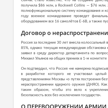
Сейчас стало известно, что на создание дейст
получила $86 млн, а Rockwell Collins — $76 млн.
полнофункциональную систему командования и кон
году военное командование проведет финальн
оборудованием все 16 самолётов E-6B, а также пус
Договор о нераспространени
Россия за последние 30 лет внесла колоссальный в
85%, однако текущая международная обстановка
заявил в среду директор департамента по вопр
Михаил Ульянов на общих прениях в 1-м комитете
Он подтвердил, что Россия «не намерена подписы
в разработке которого не участвовал целый
представлениями Москвы «о путях построения без
нераспространении ядерного оружия (ДНЯО). Как
таким образом, чтобы это вело к укреплени
безопасность всех без исключения государств».
О ПЕРЕВООРУЖЕНИИ АРМИИ