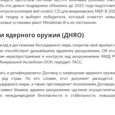
вующего прототипа системы ALCS-R компания Lockheed Mart
 За эти деньги подрядчики обязались до 2021 года подготови
троля (command-and-control, C2) для американских МБР. В 20
ый тендер и выберет победителя, который оснастит нов
ковые установки ракет Minuteman III и их «потомков».
и ядерного оружия (ДНЯО)
клад в достижение безъядерного мира, сократив свой арсенал 
 не способствует дальнейшему ядерному разоружению. Об эт
осам нераспространения и контроля над вооружениями МИД 
 Генеральной Ассамблеи ООН, передает ТАСС.
вать и ратифицировать» Договор о запрещении ядерного оружи
 ряд стран. По его словам, этот документ расходится
ъядерного мира», а также противоречит положениям Договора
 заявил Ульянов, ядерное разоружение «должно осуществлять
ю международной безопасности и стабильности, повыша