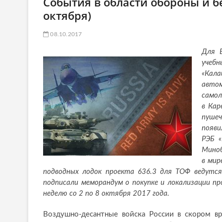
События в области обороны и бе
октября)
08.10.2017
Для В
учеб
«Кала
авто
самол
в Кар
пушеч
появи
РЭБ «
Миноб
в мир
подводных лодок проекта 636.3 для ТОФ ведутс
подписали меморандум о покупке и локализации п
неделю со 2 по 8 октября 2017 года.
Воздушно-десантные войска России в скором в