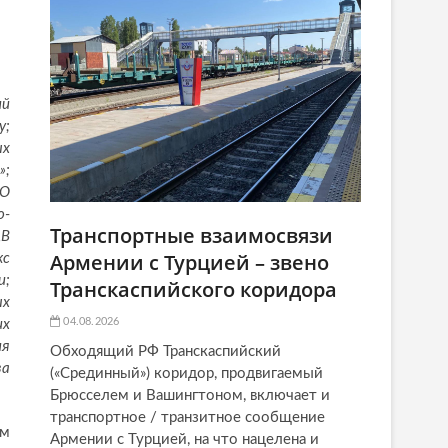
ий
у;
ых
»;
ВО
о-
Транспортные взаимосвязи
ДВ
Армении с Турцией – звено
кс
и;
Транскаспийского коридора
ых
04.08.2026
их
ия
Обходящий РФ Транскаспийский
за
(«Срединный») коридор, продвигаемый
Брюсселем и Вашингтоном, включает и
транспортное / транзитное сообщение
им
Армении с Турцией, на что нацелена и