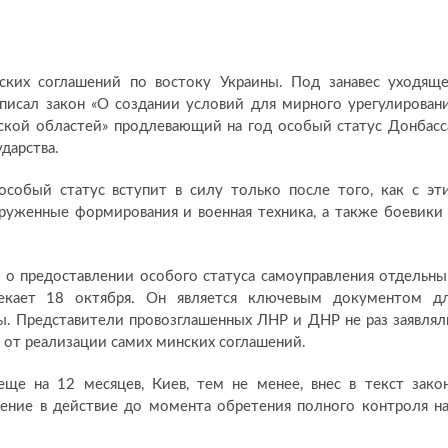
ских соглашений по востоку Украины. Под занавес уходящ
писал закон «О создании условий для мирного урегулирован
ской областей» продлевающий на год особый статус Донбасс
ударства.
особый статус вступит в силу только после того, как с эт
руженные формирования и военная техника, а также боевики
а о предоставлении особого статуса самоуправления отдельн
екает 18 октября. Он является ключевым документом д
ы. Представители провозглашенных ЛНР и ДНР не раз заявлял
з от реализации самих минских соглашений.
ще на 12 месяцев, Киев, тем не менее, внес в текст зако
пление в действие до момента обретения полного контроля н