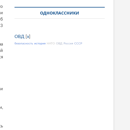
го
ОДНОКЛАССНИКИ
ми
об
13
ОВД
[
x
]
на
безопасность
история
НАТО
ОВД
Россия
СССР
ей
ся
ки
и,
сь