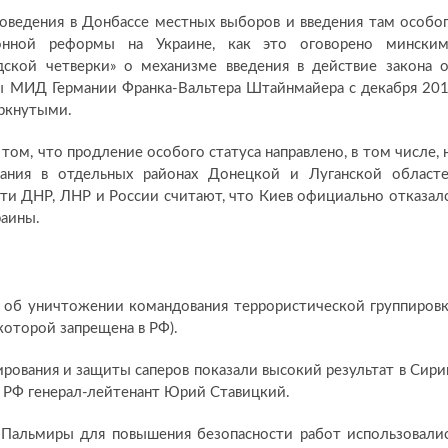
роведения в Донбассе местных выборов и введения там особо
ионной реформы на Украине, как это оговорено мински
дской четверки» о механизме введения в действие закона 
вы МИД Германии Франка-Вальтера Штайнмайера с декабря 20
еркнутыми.
 том, что продление особого статуса направлено, в том числе, 
вания в отдельных районах Донецкой и Луганской област
и ДНР, ЛНР и России считают, что Киев официально отказал
раины.
о об уничтожении командования террористической группиров
которой запрещена в РФ).
рования и защиты саперов показали высокий результат в Сири
 РФ генерал-лейтенант Юрий Ставицкий.
и Пальмиры для повышения безопасности работ использовали