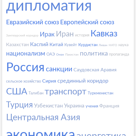
дипломатия
Евразийский союз
Европейский союз
Кавказ
Иран
Ирак
история
Зангезурский коридор
Каспий
Казахстан
Китай
Кувейт
Курдистан
наука
Ливан
НАТО
национализм
политика
ОАЭ
пропаганда
Оман
Пакистан
Россия
санкции
Саудовская Аравия
срединный коридор
Сирия
сельское хозяйство
США
транспорт
Талибан
Туркменистан
Турция
Узбекистан
Украина
Франция
учения
Центральная Азия
экономика