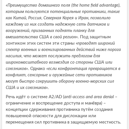
«Преимущество домашнего поля (
the
home
field
advantage
),
которым пользуются потенциальные противники, такие
как Китай, Россия, Северная Корея и Иран, позволило
каждому из них создать надежную сеть датчиков и
вооружений, призванных поднять планку для
вмешательства США в свой регион».
Под защитным
зонтиком этих систем эти страны «
проводят широкий
спектр военных и военизированных действий ниже порога
насилия, что может послужить предлогом для
широкомасштабного возмездия со стороны США или
союзников».
Однако
«если конфронтация превращается в
конфликт, сенсорные и оружейные сети противников
могут быстро сокрушить оборону военно-морских сил
США и их союзников».
Речь идёт о системе A2/AD (
anti-access and area denial
–
ограничение и воспрещение доступа и манёвра) –
концепции сдерживания противника путём создания
повышенной опасности для дислокации или
перемещения сил противника в защищаемую местность.