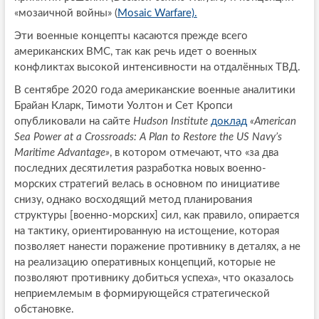
«мозаичной войны» (
Mosaic Warfare).
Эти военные концепты касаются прежде всего
американских ВМС, так как речь идет о военных
конфликтах высокой интенсивности на отдалённых ТВД.
В сентябре 2020 года американские военные аналитики
Брайан Кларк, Тимоти Уолтон и Сет Кропси
опубликовали на сайте
Hudson Institute
доклад
«American
Sea Power at a Crossroads: A Plan to Restore the US Navy’s
Maritime Advantage»
, в котором отмечают, что «за два
последних десятилетия разработка новых военно-
морских стратегий велась в основном по инициативе
снизу, однако восходящий метод планирования
структуры [военно-морских] сил, как правило, опирается
на тактику, ориентированную на истощение, которая
позволяет нанести поражение противнику в деталях, а не
на реализацию оперативных концепций, которые не
позволяют противнику добиться успеха», что оказалось
неприемлемым в формирующейся стратегической
обстановке.