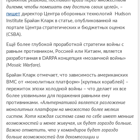
принятие решений, поставит врага перед множеством
дилемм, чтобы помешать ему достичь своих целей»,
–
пишет
директор Центра оборонных технологий Hudson
Institute Брайан Кларк в статье, опубликованной на
портале Центра стратегических и бюджетных оценок
(CSBA).
Ещё более глубокой проработкой стратегии войны с
равным противником, Россией или Китаем, является
разработанная в DARPA концепция «мозаичной войны»
(
Mosaic
Warfare
).
Брайан Кларк отмечает, что зависимость американских
ВМС от «монолитных платформ» [крупных кораблей] –
пережиток эпохи холодной войны – что делает их все
более уязвимыми для поражения равными ему
противниками.
«Альтернативой является разложение
монолитных платформ на множество более мелких
систем. Хотя каждая система сама по себе имеет меньше
возможностей и менее живучая, их будет гораздо больше.
Важно отметить, что у командиров будет гораздо
больше возможностей для декомпозиции и