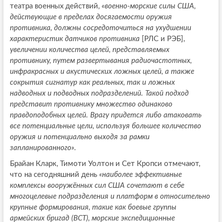
театра военных действий,
«военно-морские силы США,
действующие в пределах досягаемости оружия
противника, должны сосредоточиться на ухудшении
характеристик датчиков противника
[РЛС и РЭБ],
увеличении количества целей, представляемых
противнику, путем развертывания радиочастотных,
инфракрасных и акустических ложных целей, а также
сокрытия сигнатур как реальных, так и ложных
надводных и подводных подразделений. Такой подход
представит противнику множество одинаково
правдоподобных целей. Врагу придется либо атаковать
все потенциальные цели, используя большее количество
оружия и потенциально выходя за рамки
запланированного».
Брайан Кларк, Тимоти Уолтон и Сет Кропси отмечают,
что на сегодняшний день
«наиболее эффективные
комплексы вооружённых сил США сочетают в себе
многоцелевые подразделения и платформ в относительно
крупные формирования, такие как боевые группы
армейских бригад (BCT), морские экспедиционные