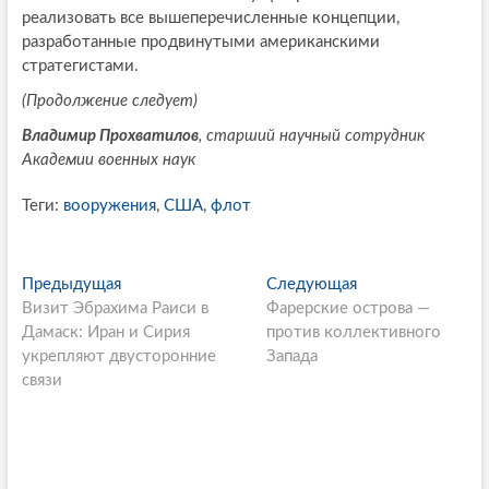
реализовать все вышеперечисленные концепции,
разработанные продвинутыми американскими
стратегистами.
(Продолжение следует)
Владимир Прохватилов
, старший научный сотрудник
Академии военных наук
Теги:
вооружения
,
США
,
флот
P
Предыдущая
П
Следующая
С
Визит Эбрахима Раиси в
р
Фарерские острова —
л
o
Дамаск: Иран и Сирия
е
против коллективного
е
s
укрепляют двусторонние
д
Запада
д
связи
ы
у
t
д
ю
n
у
щ
щ
а
a
а
я