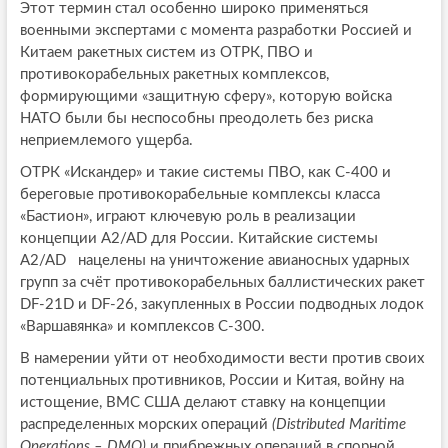
Этот термин стал особенно широко применяться
военными экспертами с момента разработки Россией и
Китаем ракетных систем из ОТРК, ПВО и
противокорабельных ракетных комплексов,
формирующими «защитную сферу», которую войска
НАТО были бы неспособны преодолеть без риска
неприемлемого ущерба.
ОТРК «Искандер» и такие системы ПВО, как С-400 и
береговые противокорабельные комплексы класса
«Бастион», играют ключевую роль в реализации
концепции A2/AD для России. Китайские системы
A2/AD нацелены на уничтожение авианосных ударных
групп за счёт противокорабельных баллистических ракет
DF-21D и DF-26, закупленных в России подводных лодок
«Варшавянка» и комплексов С-300.
В намерении уйти от необходимости вести против своих
потенциальных противников, России и Китая, войну на
истощение, ВМС США делают ставку на концепции
распределенных морских операций
(Distributed Maritime
Operations – DMO)
и прибрежных операций в спорной