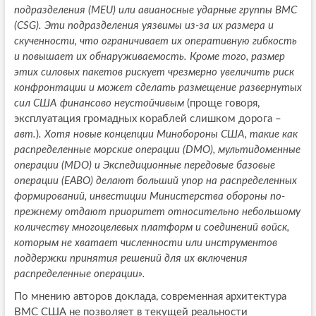
подразделения (MEU) или авианосные ударные группы ВМС
(CSG). Эти подразделения уязвимы из-за их размера и
скученности, что ограничивает их оперативную гибкость
и повышает их обнаруживаемость. Кроме того, размер
этих силовых пакетов рискует чрезмерно увеличить риск
конфронтации и может сделать размещение развернутых
сил США финансово неустойчивым
(проще говоря,
эксплуатация громадных кораблей слишком дорога –
авт.
)
. Хотя новые концепции Минобороны США, такие как
распределенные морские операции (DMO), мультидоменные
операции (MDO) и Экспедиционные передовые базовые
операции (EABO) делают больший упор на распределенных
формирований, инвестиции Министерства обороны по-
прежнему отдают приоритет относительно небольшому
количеству многоцелевых платформ и соединений войск,
которым не хватает численности или инструментов
поддержки принятия решений для их включения
распределенные операции».
По мнению авторов доклада, современная архитектура
ВМС США не позволяет в текущей реальности