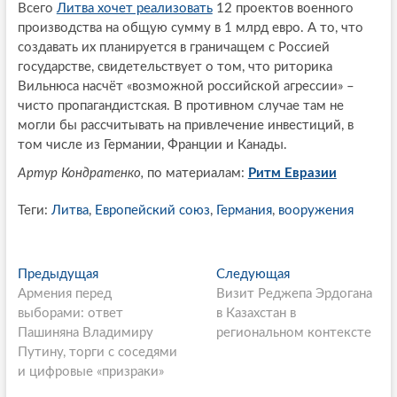
Всего
Литва хочет реализовать
12 проектов военного
производства на общую сумму в 1 млрд евро. А то, что
создавать их планируется в граничащем с Россией
государстве, свидетельствует о том, что риторика
Вильнюса насчёт «возможной российской агрессии» –
чисто пропагандистская. В противном случае там не
могли бы рассчитывать на привлечение инвестиций, в
том числе из Германии, Франции и Канады.
Артур Кондратенко,
по материалам:
Ритм Евразии
Теги:
Литва
,
Европейский союз
,
Германия
,
вооружения
P
Предыдущая
П
Следующая
С
Армения перед
р
Визит Реджепа Эрдогана
л
o
выборами: ответ
е
в Казахстан в
е
s
Пашиняна Владимиру
д
региональном контексте
д
Путину, торги с соседями
ы
у
t
и цифровые «призраки»
д
ю
n
у
щ