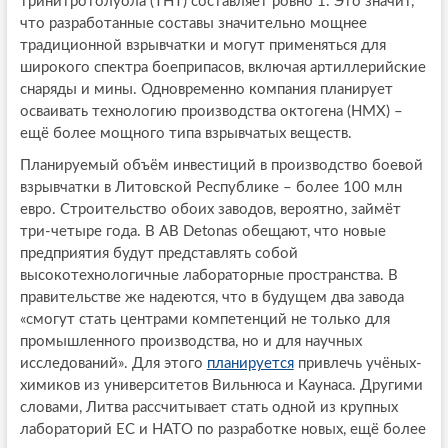
тринитротолуола (ТНТ) составляет ровно 1. Это значит,
что разработанные составы значительно мощнее
традиционной взрывчатки и могут применяться для
широкого спектра боеприпасов, включая артиллерийские
снаряды и мины. Одновременно компания планирует
осваивать технологию производства октогена (HMX) –
ещё более мощного типа взрывчатых веществ.
Планируемый объём инвестиций в производство боевой
взрывчатки в Литовской Республике – более 100 млн
евро. Строительство обоих заводов, вероятно, займёт
три-четыре года. В AB Detonas обещают, что новые
предприятия будут представлять собой
высокотехнологичные лабораторные пространства. В
правительстве же надеются, что в будущем два завода
«смогут стать центрами компетенций не только для
промышленного производства, но и для научных
исследований». Для этого
планируется
привлечь учёных-
химиков из университетов Вильнюса и Каунаса. Другими
словами, Литва рассчитывает стать одной из крупных
лабораторий ЕС и НАТО по разработке новых, ещё более