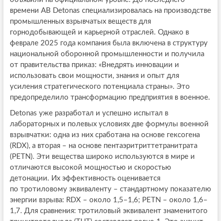
времени AB Detonas специализировалась на производстве
промышленных взрывчатых веществ для
горнодобывающей и карьерной отраслей. Однако в
феврале 2025 года компания была включена в структуру
национальной оборонной промышленности и получила
от правительства приказ: «Внедрять инновации и
использовать свои мощности, знания и опыт для
усиления стратегического потенциала страны». Это
предопределило трансформацию предприятия в военное.
Detonas уже разработал и успешно испытал в
лабораторных и полевых условиях две формулы военной
взрывчатки: одна из них сработана на основе гексогена
(RDX), а вторая – на основе пентаэритриттетранитрата
(PETN). Эти вещества широко используются в мире и
отличаются высокой мощностью и скоростью
детонации. Их эффективность оценивается
по тротиловому эквиваленту – стандартному показателю
энергии взрыва: RDX – около 1,5–1,6; PETN – около 1,6–
1,7. Для сравнения: тротиловый эквивалент знаменитого