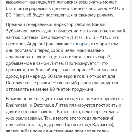
выражают надежду, что литовская взрывчатка может
быть интегрирована в цепочки военных поставок НАТО и
ЕС. Часть её будет поставляться киевскому режиму.
Прежний генеральный директор Detonas Вайдас
Зубавичюс рассуждал о намерении стать «неотъемлемой
частью системы безопасности Литвы, ЕС и НАТО». Его
преемник Андрюс Гришкявичюс
говорит
, что при этом
они поставили перед собой цель: максимально
локализовать производство и использовать сырьё,
добываемое в самой Литве. Прогнозируется, что
производство боевой взрывчатки принесёт компании
доход в размере до 50 млн евро в год и откроет для
Detonas новые рынки. На внешний рынок планируется
отправлять не менее 80 % этой продукции.
В заключение следует отметить, что, помимо проектов
Rheinmetall и Detones, в Литве планируется построить и
другие военные заводы. Более того, некоторые планы
уже реализованы. Так, в марте этого года литовский
оружейный завод в деревне Гирайте (под Каунасом),
являющийся пока единственным производителем