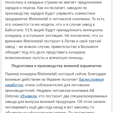
поскольку в западных странах не хватает предложения
зарядов и пороха. Как он полагает, заводом по
производству зарядов будет управлять совместное
предприятие Rheinmetall и литовской компании. То есть
это окажется та же модель, что и в случае завод в
Байсогале: 51% акций будет принадлежать немецкому
концерну, а остальное литовцам. Не исключено, что со
временем Rheinmetall построит в Литве и свой третий
завод – во всяком случае, правительство в Вильнюсе
обещает под это дело представить концерну
всевозможные льготы и всяческую помощь.
Подготовка к производству военной взрывчатки
Пример концерна Rheinmetall, который сейчас благодаря
военным действиям на Украине получает
баснословные
заработки
, очень соблазнителен для литовских
производителей. Недавно литовская компания AB
Detonas
объявила
, что построит два специализированных
завода для выпуска военной продукции. Об этом начали
поговаривать ещё два года назад и вот наконец-то
объявили на официальном уровне. До последнего