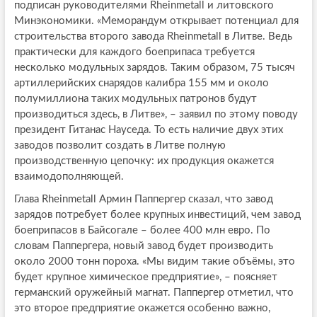
подписан руководителями Rheinmetall и литовского
Минэкономики. «Меморандум открывает потенциал для
строительства второго завода Rheinmetall в Литве. Ведь
практически для каждого боеприпаса требуется
несколько модульных зарядов. Таким образом, 75 тысяч
артиллерийских снарядов калибра 155 мм и около
полумиллиона таких модульных патронов будут
производиться здесь, в Литве», – заявил по этому поводу
президент Гитанас Науседа. То есть наличие двух этих
заводов позволит создать в Литве полную
производственную цепочку: их продукция окажется
взаимодополняющей.
Глава Rheinmetall Армин Паппергер сказал, что завод
зарядов потребует более крупных инвестиций, чем завод
боеприпасов в Байсогале – более 400 млн евро. По
словам Паппергера, новый завод будет производить
около 2000 тонн пороха. «Мы видим такие объёмы, это
будет крупное химическое предприятие», – поясняет
германский оружейный магнат. Паппергер отметил, что
это второе предприятие окажется особенно важно,