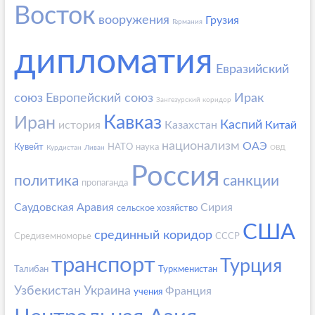
Восток
вооружения
Грузия
Германия
дипломатия
Евразийский
союз
Европейский союз
Ирак
Зангезурский коридор
Кавказ
Иран
Каспий
история
Казахстан
Китай
национализм
ОАЭ
Кувейт
НАТО
наука
Курдистан
Ливан
ОВД
Россия
политика
санкции
пропаганда
Саудовская Аравия
Сирия
сельское хозяйство
США
срединный коридор
Средиземноморье
СССР
транспорт
Турция
Талибан
Туркменистан
Узбекистан
Украина
Франция
учения