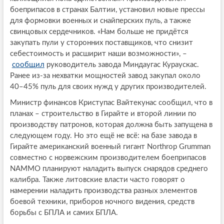
боеприпасов в странах Балтии, установил новые прессы
для формовки военных и снайперских пуль, а также
свинцовых сердечников. «Нам больше не придётся
закупать пули у сторонних поставщиков, что снизит
себестоимость и расширит наши возможности», –
сообщил
руководитель завода Миндаугас Кураускас.
Ранее из-за нехватки мощностей завод закупал около
40–45% пуль для своих нужд у других производителей.
Министр финансов Криступас Вайтекунас сообщил, что в
планах – строительство в Гирайте и второй линии по
производству патронов, которая должна быть запущена в
следующем году. Но это ещё не всё: на базе завода в
Гирайте американский военный гигант Northrop Grumman
совместно с норвежским производителем боеприпасов
NAMMO планируют наладить выпуск снарядов среднего
калибра. Также литовские власти часто говорят о
намерении наладить производства разных элементов
боевой техники, приборов ночного видения, средств
борьбы с БПЛА и самих БПЛА.