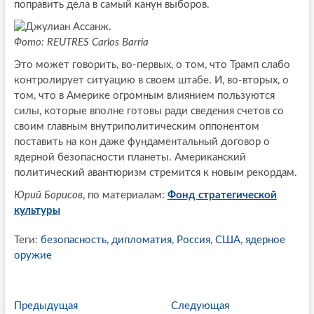
поправить дела в самый канун выборов.
Фото: REUTRES Carlos Barria
Это может говорить, во-первых, о том, что Трамп слабо
контролирует ситуацию в своем штабе. И, во-вторых, о
том, что в Америке огромным влиянием пользуются
силы, которые вполне готовы ради свед
е
ния счетов со
своим главным внутриполитическим оппонентом
поставить на кон даже фундаментальный договор о
ядерной безопасности планеты. Американский
политический авантюризм стремится к новым рекордам.
Юрий Борисов
, по материалам:
Фонд стратегической
культуры
Теги:
безопасность
,
дипломатия
,
Россия
,
США
,
ядерное
оружие
P
Предыдущая
П
Следующая
С