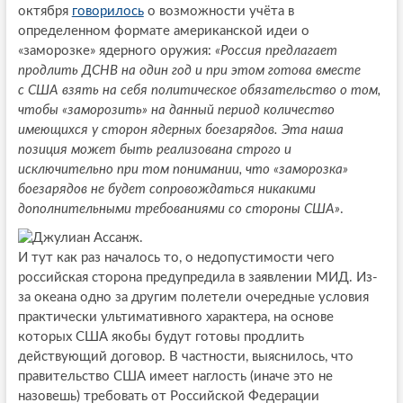
октября
говорилось
о возможности учёта в
определенном формате американской идеи о
«заморозке» ядерного оружия:
«Россия предлагает
продлить ДСНВ на один год и при этом готова вместе
с США взять на себя политическое обязательство о том,
чтобы «заморозить» на данный период количество
имеющихся у сторон ядерных боезарядов. Эта наша
позиция может быть реализована строго и
исключительно при том понимании, что «заморозка»
боезарядов не будет сопровождаться никакими
дополнительными требованиями со стороны США»
.
И тут как раз началось то, о недопустимости чего
российская сторона предупредила в заявлении МИД. Из-
за океана одно за другим полетели очередные условия
практически ультимативного характера, на основе
которых США якобы будут готовы продлить
действующий договор. В частности, выяснилось, что
правительство США имеет наглость (иначе это не
назовешь) требовать от Российской Федерации