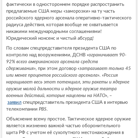
фактически в одностороннем порядке распространить
предлагаемые США меры «заморозки» на ту часть
российского ядерного арсенала оперативно-тактического
радиуса действия, которая вообще не охватывается
никакими международными соглашениями!
Юридический нонсенс и чистый абсурд!
По словам спецпредставителя президента США по
контролю над вооружениями, ДСНВ
«ограничивает 90-
92% всего американского арсенала средств
сдерживания»,
при этом договор
«затрагивает только 45
или менее процентов российского арсенала». «Россия
наращивает весь этот потенциал, эти ракеты и ядерное
оружие малой дальности и ядерное оружие театра
военных действий, которые нацелены на НАТО»
, –
заявил
спецпредставитель президента США в интервью
телекомпании
PBS
.
Объяснение всему простое. Тактическое ядерное оружие
является жизненно важной частью оборонительного
щита РФ с учетом её сухопутного местонахождения в