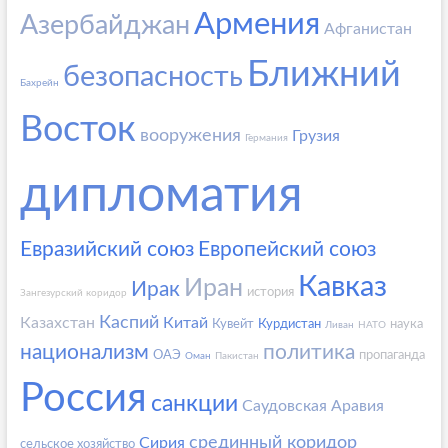
Армения
Азербайджан
Афганистан
Ближний
безопасность
Бахрейн
Восток
вооружения
Грузия
Германия
дипломатия
Евразийский союз
Европейский союз
Кавказ
Иран
Ирак
история
Зангезурский коридор
Каспий
Казахстан
Китай
Кувейт
Курдистан
наука
Ливан
НАТО
национализм
политика
ОАЭ
пропаганда
Оман
Пакистан
Россия
санкции
Саудовская Аравия
срединный коридор
Сирия
сельское хозяйство