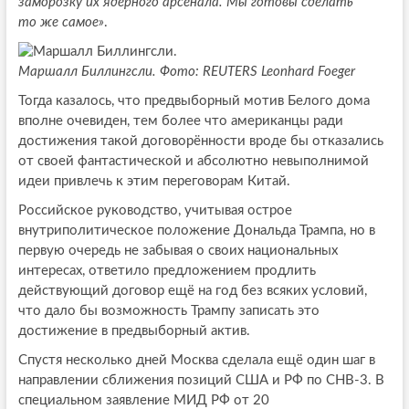
заморозку их ядерного арсенала. Мы готовы сделать
то же самое»
.
Маршалл Биллингсли.
Фото: REUTERS Leonhard Foeger
Тогда казалось, что предвыборный мотив Белого дома
вполне очевиден, тем более что американцы ради
достижения такой договорённости вроде бы отказались
от своей фантастической и абсолютно невыполнимой
идеи привлечь к этим переговорам Китай.
Российское руководство, учитывая острое
внутриполитическое положение Дональда Трампа, но в
первую очередь не забывая о своих национальных
интересах, ответило предложением продлить
действующий договор ещё на год без всяких условий,
что дало бы возможность Трампу записать это
достижение в предвыборный актив.
Спустя несколько дней Москва сделала ещё один шаг в
направлении сближения позиций США и РФ по СНВ-3. В
специальном заявление МИД РФ от 20