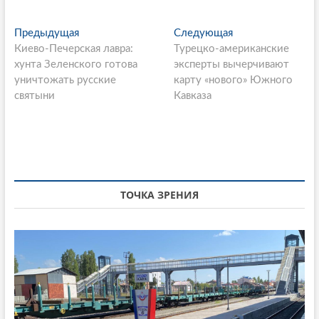
P
Предыдущая
П
Следующая
С
Киево-Печерская лавра:
р
Турецко-американские
л
o
хунта Зеленского готова
е
эксперты вычерчивают
е
s
уничтожать русские
д
карту «нового» Южного
д
святыни
ы
Кавказа
у
t
д
ю
n
у
щ
щ
а
a
а
я
v
я
с
i
с
т
ТОЧКА ЗРЕНИЯ
т
а
g
а
т
a
т
ь
ь
я
t
я
:
i
:
o