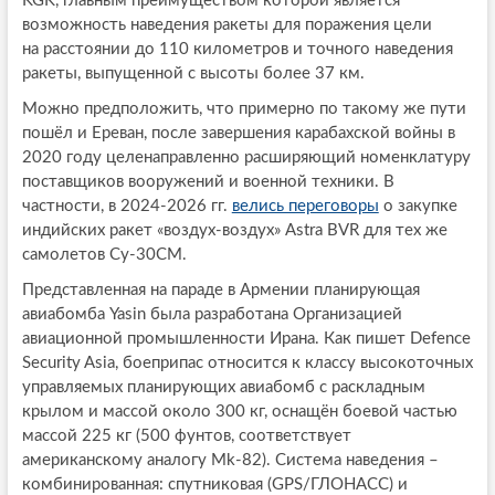
KGK, главным преимуществом которой является
возможность наведения ракеты для поражения цели
на расстоянии до 110 километров и точного наведения
ракеты, выпущенной с высоты более 37 км.
Можно предположить, что примерно по такому же пути
пошёл и Ереван, после завершения карабахской войны в
2020 году целенаправленно расширяющий номенклатуру
поставщиков вооружений и военной техники. В
частности, в 2024-2026 гг.
велись переговоры
о закупке
индийских ракет «воздух-воздух» Astra BVR для тех же
самолетов Су-30СМ.
Представленная на параде в Армении планирующая
авиабомба Yasin была разработана Организацией
авиационной промышленности Ирана. Как пишет Defence
Security Asia, боеприпас относится к классу высокоточных
управляемых планирующих авиабомб с раскладным
крылом и массой около 300 кг, оснащён боевой частью
массой 225 кг (500 фунтов, соответствует
американскому аналогу Mk-82). Система наведения –
комбинированная: спутниковая (GPS/ГЛОНАСС) и