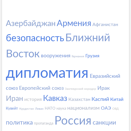
Армения
Азербайджан
Афганистан
Ближний
безопасность
Восток
вооружения
Грузия
Германия
дипломатия
Евразийский
союз
Европейский союз
Ирак
Зангезурский коридор
Кавказ
Иран
Каспий
история
Казахстан
Китай
национализм
ОАЭ
Кувейт
НАТО
наука
Курдистан
Ливан
ОВД
Россия
политика
санкции
пропаганда