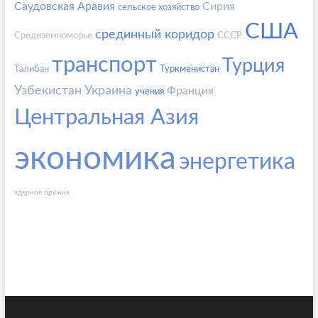
Саудовская Аравия
Сирия
сельское хозяйство
США
срединный коридор
Средиземноморье
СССР
транспорт
Турция
Талибан
Туркменистан
Узбекистан
Украина
Франция
учения
Центральная Азия
экономика
энергетика
ядерное оружие