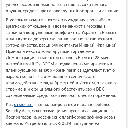
уделяя особое внимание развитию высокоточного
оружия, средств противовоздушной обороны и авиации.
В условиях наметившегося отчуждения в российско-
армянских отношений и вовлечённости Москвы в
затяжной вооружённый конфликт на Украине в Ереване
взяли курс на диверсификацию военно-технического
сотрудничества, расширяя контакты Индией, Францией,
Ираном и некоторыми другими партнёрами.
Демонстрация на военном параде в Ереване 28 мая
истребителей Су-30СМ с подвешенными иранскими
планирующими авиабомбами Yasin свидетельствует о
наработке новых форм военно-технического
взаимодействия между Арменией и Ираном, а также о
стремлении официального обеспечить свои ВВС
современными средствами высокоточного поражения.
Как
отмечает
специализированное издание Defence
Security Asia, факт размещения иранских авиационных
боеприпасов на российских платформах зафиксирован
впервые. Истребители Су-30СМ поступили на