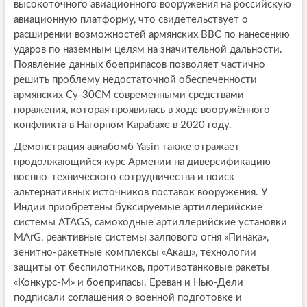
высокоточного авиационного вооружения на российскую
авиационную платформу, что свидетельствует о
расширении возможностей армянских ВВС по нанесению
ударов по наземным целям на значительной дальности.
Появление данных боеприпасов позволяет частично
решить проблему недостаточной обеспеченности
армянских Су-30СМ современными средствами
поражения, которая проявилась в ходе вооружённого
конфликта в Нагорном Карабахе в 2020 году.
Демонстрация авиабомб Yasin также отражает
продолжающийся курс Армении на диверсификацию
военно-технического сотрудничества и поиск
альтернативных источников поставок вооружения. У
Индии приобретены буксируемые артиллерийские
системы ATAGS, самоходные артиллерийские установки
MArG, реактивные системы залпового огня «Пинака»,
зенитно-ракетные комплексы «Акаш», технологии
защиты от беспилотников, противотанковые ракеты
«Конкурс-М» и боеприпасы. Ереван и Нью-Дели
подписали соглашения о военной подготовке и