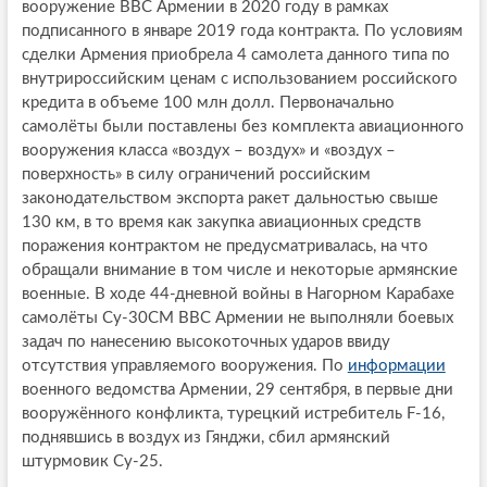
вооружение ВВС Армении в 2020 году в рамках
подписанного в январе 2019 года контракта. По условиям
сделки Армения приобрела 4 самолета данного типа по
внутрироссийским ценам с использованием российского
кредита в объеме 100 млн долл. Первоначально
самолёты были поставлены без комплекта авиационного
вооружения класса «воздух – воздух» и «воздух –
поверхность» в силу ограничений российским
законодательством экспорта ракет дальностью свыше
130 км, в то время как закупка авиационных средств
поражения контрактом не предусматривалась, на что
обращали внимание в том числе и некоторые армянские
военные. В ходе 44-дневной войны в Нагорном Карабахе
самолёты Су-30СМ ВВС Армении не выполняли боевых
задач по нанесению высокоточных ударов ввиду
отсутствия управляемого вооружения. По
информации
военного ведомства Армении, 29 сентября, в первые дни
вооружённого конфликта, турецкий истребитель F-16,
поднявшись в воздух из Гянджи, сбил армянский
штурмовик Су-25.