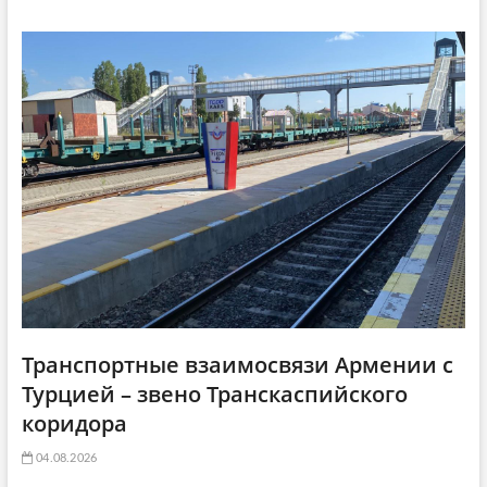
g
а
т
a
т
ь
ь
я
t
я
:
i
:
o
n
Транспортные взаимосвязи Армении с
Турцией – звено Транскаспийского
коридора
04.08.2026