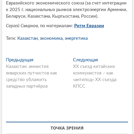
Евразийского экономического союза (за счет интеграции
к 2025 г. национальных рынков электроэнергии Армении,
Беларуси, Казахстана, Кыргызстана, России).
Сергей Смирнов,
по материалам:
Ритм Евразии
Теги:
Казахстан
,
экономика
,
энергетика
P
Предыдущая
П
Следующая
С
Казахстан: амнистия
р
ХХ съезд китайских
л
o
январских путчистов как
е
коммунистов – как
е
s
средство ублажить
д
«антипод» ХХ съезда
д
западных партнёров
ы
КПСС
у
t
д
ю
n
у
щ
щ
а
a
а
я
v
я
с
i
с
т
ТОЧКА ЗРЕНИЯ
т
а