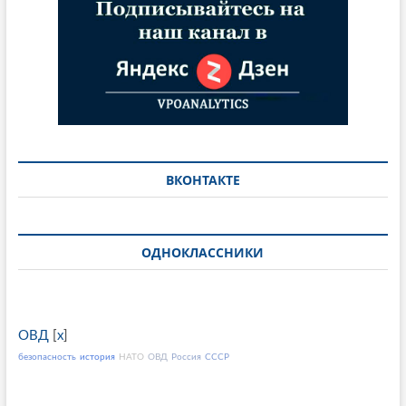
ВКОНТАКТЕ
ОДНОКЛАССНИКИ
ОВД
[
x
]
безопасность
история
НАТО
ОВД
Россия
СССР