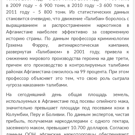
в 2009 году – 6 900 тонн, в 2010 году –3 600 тонн, в
2011 году – 5 800 тонн. Из статистических данных
становится очевидно, что движение «Талибан» боролось с
выращиванием и распространением наркотиков в
Афганистане наиболее эффективно за современную
историю страны. По данным профессора криминологии
Грэхема Фэрроу, антинаркотическая кампания,
развернутая «Талибаном» в 2001 году, привела к
снижению мирового производства героина на две трети,
причем его производство в контролируемых талибами
районах Афганистана снизилось на 99 процента. При этом
профессор объясняет это тем, что свою роль сыграла
«угроза наказания» талибами.
На сегодняшний день общая площадь земель,
используемых в Афганистане под посевы опийного мака,
значительно превышает площади под посевами коки в
Колумбии, Перу и Боливии. По данным экспертов, чистая
прибыль, получаемая наркодилерами с одного гектара,
засеянного маком, превышает 10.700 долларов. Согласно
данным ООН, афганские наркоторговцы обеспечивают