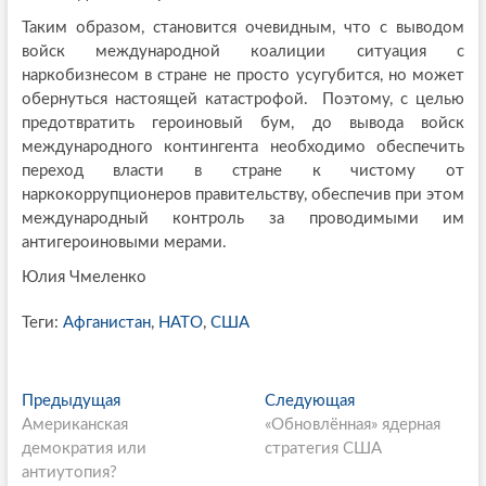
Таким образом, становится очевидным, что с выводом
войск международной коалиции ситуация с
наркобизнесом в стране не просто усугубится, но может
обернуться настоящей катастрофой. Поэтому, с целью
предотвратить героиновый бум, до вывода войск
международного контингента необходимо обеспечить
переход власти в стране к чистому от
наркокоррупционеров правительству, обеспечив при этом
международный контроль за проводимыми им
антигероиновыми мерами.
Юлия Чмеленко
Теги:
Афганистан
,
НАТО
,
США
P
Предыдущая
П
Следующая
С
Американская
р
«Обновлённая» ядерная
л
o
демократия или
е
стратегия США
е
s
антиутопия?
д
д