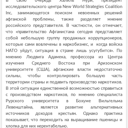
В свою очередь Халиль Нури, президент
исследовательского центра New World Strategies Coalition
Inc, занимающегося поиском невоенных решений
афганской проблемы, также разделяет мнение
российского представителя. В частности, он отмечает,
что «правительство Афганистана сегодня представляет
собой небольшую группу продажных коррупционеров,
которые сами вовлечены в наркобизнес, и когда войска
НАТО уйдут, ситуация в стране лишь усугубится». По
мнению Людвига Адамека, профессора из Центра
изучения Среднего Востока при Аризонском
университете (США), афганские власти недостаточно
сильны, чтобы контролировать большую часть
территории страны и подавить производство наркотиков.
В этой ситуации единственной возможностью справиться
с производством наркотиков, по мнению специалиста
Рурского университета в Бохуме Вильгельма
Левенштайна, является развитие альтернативных
источников доходов крестьян. Однако практика
показывает, что переходить на выращивание пшеницы и
хлопка для них нерентабельно.