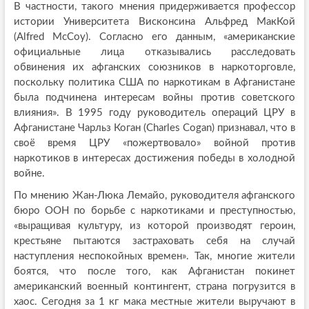
В частности, такого мнения придерживается профессор
истории Университета Висконсина Альфред МакКой
(Alfred McCoy). Согласно его данным, «американские
официальные лица отказывались расследовать
обвинения их афганских союзников в наркоторговле,
поскольку политика США по наркотикам в Афганистане
была подчинена интересам войны против советского
влияния». В 1995 году руководитель операций ЦРУ в
Афганистане Чарльз Коган (Charles Cogan) признавал, что в
своё время ЦРУ «пожертвовало» войной против
наркотиков в интересах достижения победы в холодной
войне.
По мнению Жан-Люка Лемайо, руководителя афганского
бюро ООН по борьбе с наркотиками и преступностью,
«выращивая культуру, из которой производят героин,
крестьяне пытаются застраховать себя на случай
наступления неспокойных времен». Так, многие жители
боятся, что после того, как Афганистан покинет
американский военный контингент, страна погрузится в
хаос. Сегодня за 1 кг мака местные жители выручают в