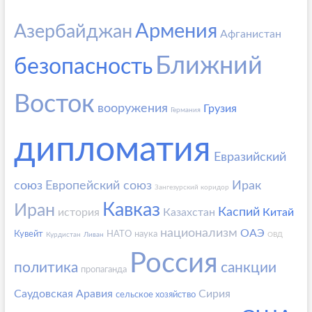
Армения
Азербайджан
Афганистан
Ближний
безопасность
Восток
вооружения
Грузия
Германия
дипломатия
Евразийский
союз
Европейский союз
Ирак
Зангезурский коридор
Кавказ
Иран
Каспий
история
Казахстан
Китай
национализм
ОАЭ
Кувейт
НАТО
наука
Курдистан
Ливан
ОВД
Россия
политика
санкции
пропаганда
Саудовская Аравия
Сирия
сельское хозяйство