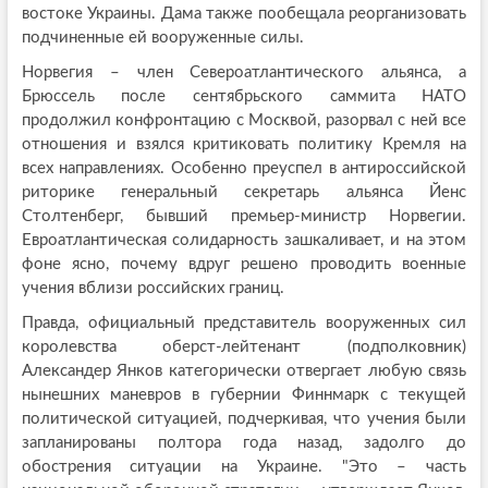
востоке Украины. Дама также пообещала реорганизовать
подчиненные ей вооруженные силы.
Норвегия – член Североатлантического альянса, а
Брюссель после сентябрьского саммита НАТО
продолжил конфронтацию с Москвой, разорвал с ней все
отношения и взялся критиковать политику Кремля на
всех направлениях. Особенно преуспел в антироссийской
риторике генеральный секретарь альянса Йенс
Столтенберг, бывший премьер-министр Норвегии.
Евроатлантическая солидарность зашкаливает, и на этом
фоне ясно, почему вдруг решено проводить военные
учения вблизи российских границ.
Правда, официальный представитель вооруженных сил
королевства оберст-лейтенант (подполковник)
Александер Янков категорически отвергает любую связь
нынешних маневров в губернии Финнмарк с текущей
политической ситуацией, подчеркивая, что учения были
запланированы полтора года назад, задолго до
обострения ситуации на Украине. "Это – часть