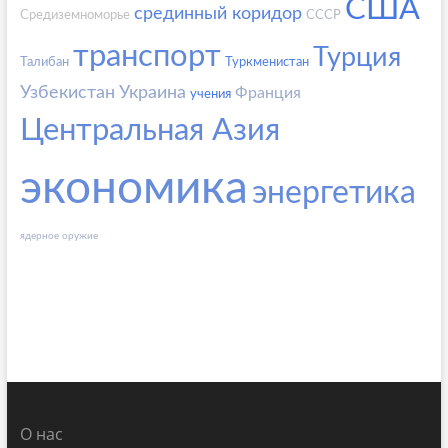
США
срединный коридор
Средиземноморье
СССР
транспорт
Турция
Талибан
Туркменистан
Узбекистан
Украина
Франция
учения
Центральная Азия
экономика
энергетика
ядерное оружие
О нас