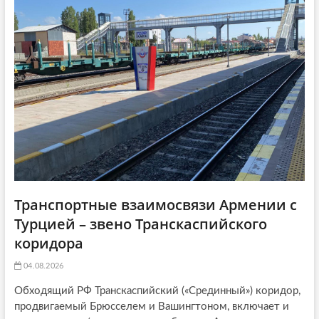
t
я
:
i
:
o
n
Транспортные взаимосвязи Армении с
Турцией – звено Транскаспийского
коридора
04.08.2026
Обходящий РФ Транскаспийский («Срединный») коридор,
продвигаемый Брюсселем и Вашингтоном, включает и