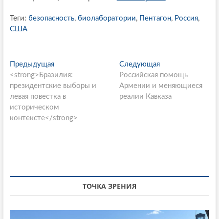
Теги:
безопасность
,
биолаборатории
,
Пентагон
,
Россия
,
США
P
Предыдущая
П
Следующая
С
<strong>Бразилия:
р
Российская помощь
л
o
президентские выборы и
е
Армении и меняющиеся
е
s
левая повестка в
д
реалии Кавказа
д
историческом
ы
у
t
контексте</strong>
д
ю
n
у
щ
щ
а
a
а
я
v
я
с
i
с
т
т
а
ТОЧКА ЗРЕНИЯ
g
а
т
a
т
ь
ь
я