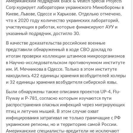
Американский подрядчик Black & Veatch Special Projects
Corp курирует лаборатории украинского Минобороны в
Киеве, Львове, Одессе и Харькове. Отдельно отмечено,
что к 2020 году количество украинских лабораторий,
участвующих в работах, которые финансируют АУУ и
указанный подрядчик, достигло 30.
В качестве доказательства российские военные
представили обнаруженный в ходе СВО доклад по
итогам проверки коллекции штаммов микроорганизмов
в Научно-исследовательском противочумном институте
им. И. Мечникова в Одессе. Только в этом институте
находились 422 единицы хранения возбудителей холеры
и 32 единицы хранения возбудителя сибирской язвы.
Были обнаружены также описания проектов UP-4, Flu-
Flyway и P-781, согласно которым изучаются пути
распространения опасных инфекций через мигрирующих
птиц и летучих мышей. В этом случае охват
инфицирования затрагивал не только граничащие с РФ
украинские регионы, но и территорию самой России.
Американские специалисты-вредители не исключают