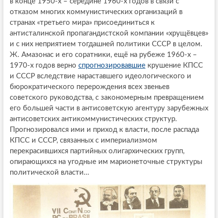
в конце 1950-х – середине 1960-х годов в связи с
отказом многих коммунистических организаций в
странах «третьего мира» присоединиться к
антисталинской пропагандистской компании «хрущёвцев»
и с них неприятием тогдашней политики СССР в целом.
Ж. Амазонас и его соратники, ещё на рубеже 1960-х –
1970-х годов верно
спрогнозировавшие
крушение КПСС
и СССР вследствие нараставшего идеологического и
бюрократического перерождения всех звеньев
советского руководства, с закономерным превращением
его большей части в антисоветскую агентуру зарубежных
антисоветских антикоммунистических структур.
Прогнозировался ими и приход к власти, после распада
КПСС и СССР, связанных с империализмом
перекрасившихся партийных олигархических групп,
опирающихся на угодные им марионеточные структуры
политической власти…