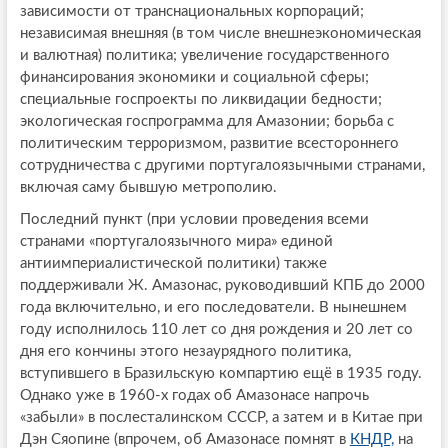
зависимости от транснациональных корпораций;
независимая внешняя (в том числе внешнеэкономическая
и валютная) политика; увеличение государственного
финансирования экономики и социальной сферы;
специальные госпроекты по ликвидации бедности;
экологическая госпрограмма для Амазонии; борьба с
политическим терроризмом, развитие всестороннего
сотрудничества с другими португалоязычными странами,
включая саму бывшую метрополию.
Последний пункт (при условии проведения всеми
странами «португалоязычного мира» единой
антиимпериалистической политики) также
поддерживали Ж. Амазонас, руководивший КПБ до 2000
года включительно, и его последователи. В нынешнем
году исполнилось 110 лет со дня рождения и 20 лет со
дня его кончины этого незаурядного политика,
вступившего в Бразильскую компартию ещё в 1935 году.
Однако уже в 1960-х годах об Амазонасе напрочь
«забыли» в послесталинском СССР, а затем и в Китае при
Дэн Сяопине (впрочем, об Амазонасе помнят в
КНДР,
на