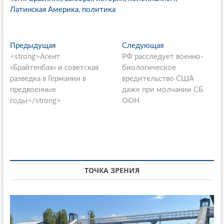
Латинская Америка
,
политика
P
Предыдущая
П
Следующая
С
<strong>Агент
р
РФ расследует военно-
л
o
«Брайтенбах» и советская
е
биологическое
е
s
разведка в Германии в
д
вредительство США
д
предвоенные
ы
даже при молчании СБ
у
t
годы</strong>
д
ООН
ю
n
у
щ
щ
а
a
а
я
v
я
с
i
с
т
т
а
ТОЧКА ЗРЕНИЯ
g
а
т
a
т
ь
ь
я
t
я
:
: