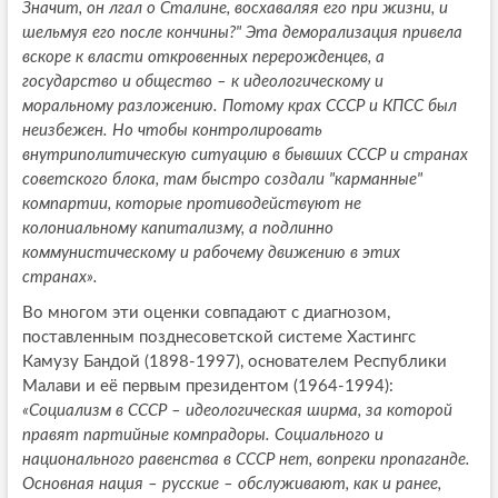
Значит, он лгал о Сталине, восхаваляя его при жизни, и
шельмуя его после кончины?" Эта деморализация привела
вскоре к власти откровенных перерожденцев, а
государство и общество – к идеологическому и
моральному разложению. Потому крах СССР и КПСС был
неизбежен. Но чтобы контролировать
внутриполитическую ситуацию в бывших СССР и странах
советского блока, там быстро создали "карманные"
компартии, которые противодействуют не
колониальному капитализму, а подлинно
коммунистическому и рабочему движению в этих
странах».
Во многом эти оценки совпадают с диагнозом,
поставленным позднесоветской системе Хастингс
Камузу Бандой (1898-1997), основателем Республики
Малави и её первым президентом (1964-1994):
«Социализм в СССР – идеологическая ширма, за которой
правят партийные компрадоры. Социального и
национального равенства в СССР нет, вопреки пропаганде.
Основная нация – русские – обслуживают, как и ранее,