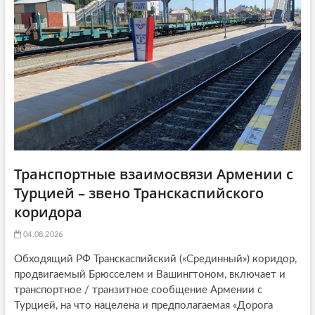
i
o
n
Транспортные взаимосвязи Армении с
Турцией – звено Транскаспийского
коридора
04.08.2026
Обходящий РФ Транскаспийский («Срединный») коридор,
продвигаемый Брюсселем и Вашингтоном, включает и
транспортное / транзитное сообщение Армении с
Турцией, на что нацелена и предполагаемая «Дорога