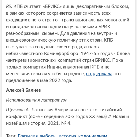
PS.
КПБ считает «БРИКС» лишь декларативным блоком,
в рамках которого сохраняется зависимость всех
входящих в него стран от транснациональных монополий,
и продолжается их подпитка участниками БРИК
разнообразным сырьем. Для давления на внутри- и
внешнеэкономическую политику этих стран, КПБ
выступает за создание, своего рода, аналога
небезызвестного Коминфорбюро 1947-55 годов - блока
«антиревизионистских» компартий стран БРИКС. Пока
только компартия Индии, аналогичная КПБ и не
менее влиятельная у себя на родине,
поддержала
это
предложение в мае 2022 года.
Алексей Балиев
Использованная литература
Щелчков А.
Латинская Америка и советско-китайский
конфликт (60-е - середина 70-х годов ХХ века) // Новая и
новейшая история. 2021. № 4.
Теги:
Бразилия
,
выборы
,
история
,
колониализм
,