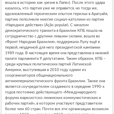
вошла в историю как «резня в Лапе»). После этого удара
казалось, что партия уже не оправится, но тогда же,
вдохновленный героическим опытом герильи в Арагуайя,
партию пополнили многие социал-католики из партии
«Народное действие» (Ação popular). С началом
демократического транзита в Бразилии КПБ пошла на
сотрудничество с другими левыми силами, вошла во
«Фронт Народная Бразилия», поддержала Лулу ещё в
первой, неудачной для него президентской кампании
1989 года. В настоящее время она представлена в нижней
палате парламента 9 депутатами. Таким образом, КПБ –
среди крупных политических партий Латинской
Америки, выступившая в 2010 году одним из
соорганизаторов общенационального
антиимпериалистического фронта Бразилии. Также она
является соучредителем созданного в середине 1990-х
годов постоянно действующего «Международного
форума марксистско-ленинских коммунистических и
рабочих партий», в котором участвуют представители
более чем 60 стран. Почти все эти организации возникли