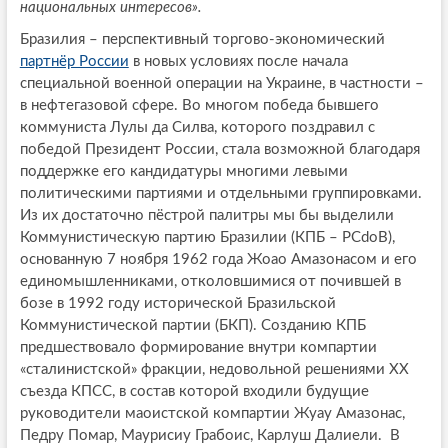
национальных интересов».
Бразилия – перспективный торгово-экономический
партнёр России
в новых условиях после начала
специальной военной операции на Украине, в частности –
в нефтегазовой сфере. Во многом победа бывшего
коммуниста Лулы да Силва, которого поздравил с
победой Президент России, стала возможной благодаря
поддержке его кандидатуры многими левыми
политическими партиями и отдельными группировками.
Из их достаточно пёстрой палитры мы бы выделили
Коммунистическую партию Бразилии (КПБ – PCdoB),
основанную 7 ноября 1962 года Жоао Амазонасом и его
единомышленниками, отколовшимися от почившей в
бозе в 1992 году исторической Бразильской
Коммунистической партии (БКП). Созданию КПБ
предшествовало формирование внутри компартии
«сталинистской» фракции, недовольной решениями ХХ
съезда КПСС, в состав которой входили будущие
руководители маоистской компартии Жуау Амазонас,
Педру Помар, Маурисиу Грабоис, Карлуш Далиели. В