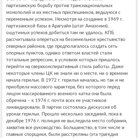
партизанскую борьбу против транснациональных
монополий и их местных приспешников, ведшуюся с
переменным успехом. Несмотря на создание в 1969 г.
партизанской базы в Арагуайя (штат Амазония),
ощутимых успехов добиться там не удалось. КПБ
рассчитывала опереться на безземельное крестьянство
северных районов, где предполагалось создать сеть
опорных пунктов, однако ответом властей стали
тотальные репрессии, в условиях которых пришлось
перейти на сверхконспиративный стиль работы. Даже
некоторые члены ЦК не знали ни о месте, ни о времени
начала герильи. В 1972 г. герилья началась, но так и не
приобрела массового характера, без которого перед
лицом массированного военного катка она была
обречена – к 1974 г. почти всех ее участников
ликвидировали. В партии состоялась дискуссия об
уроках герильи. Прошло несколько заседаний, пока в
декабре 1976 г. полиция не выследила место собрания,
захватив все руководство. Большинство, в том числе и
главные спорщики, были расстреляны (эта трагедия