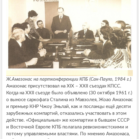
Ж.Амазонас на партконференции КПБ (Сан-Пауло, 1984 г.)
Амазонас присутствовал на XIX – XXII съездах КПСС.
Когда на XXII съезде было объявлено (30 октября 1961 г.)
о выносе саркофага Сталина из Мавзолея, Жоао Амазонас
и премьер КНР Чжоу Эньлай, как и посланцы ещё десяти
зарубежных компартий, отказались участвовать в этом
действе. «Официальные» же компартии в бывшем СССР
и Восточной Европе КПБ полагала ревизионистскими и
потому управляемыми властями. По мнению Амазонаса,