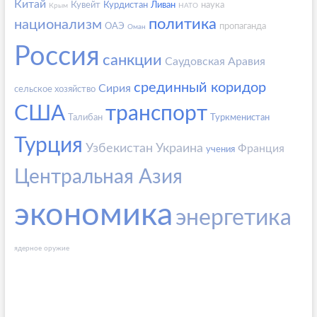
Китай
Кувейт
Курдистан
Ливан
наука
Крым
НАТО
политика
национализм
ОАЭ
пропаганда
Оман
Россия
санкции
Саудовская Аравия
срединный коридор
Сирия
сельское хозяйство
США
транспорт
Талибан
Туркменистан
Турция
Узбекистан
Украина
Франция
учения
Центральная Азия
экономика
энергетика
ядерное оружие