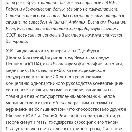
интересы других народов. Так же, как коренные в ЮАР и
Родезии обслуживают белых, где это не камуфлируют.
Сталин в последние свои годы снижал роль компрадоров в
стране, но запоздал. А Китай, Албания, Вьетнам, Румыния,
Куба, Югославия не повторили компрадорскую систему
СССР, повысив национальный фактор в коммунистической
доктрине».
Х.К. Банда окончил университеты Эдинбурга
(Великобритания), Блумингтона, Чикаго, колледж
Нэшвилла (США), став бакалавром философии, истории,
медицины. Возглавляя небольшое африканское
государство в течение 30 лет, он реализовывал
концепцию однопартийного руководства конвергенцией
социализма и капитализма на основе национальных
традиций без «огосударствления» экономики. Белое
меньшинство в стране обладало равными правами с
африканским большинством, что способствовало дружбе
Малави с ЮАР и Южной Родезией в период апартеида.
После смерти главы государства саркофаг с его телом
был установлен в мавзолее в столице страны, Лилонгве...