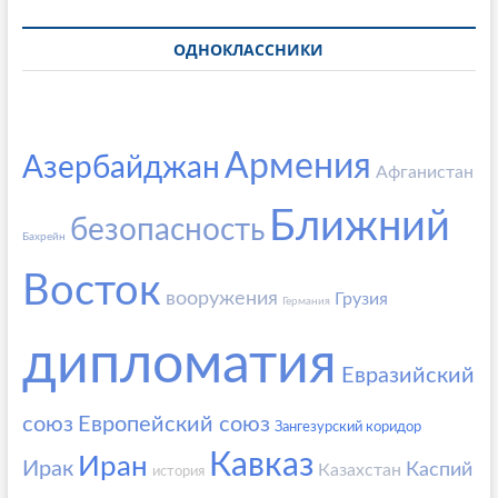
ОДНОКЛАССНИКИ
Армения
Азербайджан
Афганистан
Ближний
безопасность
Бахрейн
Восток
вооружения
Грузия
Германия
дипломатия
Евразийский
союз
Европейский союз
Зангезурский коридор
Кавказ
Иран
Ирак
Каспий
Казахстан
история