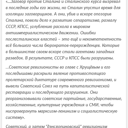
«
...
Заговор против Сталина и сталинского курса вызревал
в последние годы его жизни, но Сталин упустил время для
изоляции заговорщиков. А они, убив и вскоре опозорив
Сталина, повели дело к развитию сепаратизма, развалу
СССР, КПСС, углублению раскола в мировом
антиимпериалистическом движении. Ошибки
послесталинских властей – это ещё и некомпетентность
всё большего числа бюрократов-перерожденцев. Которые
в большинстве своем вскоре стали агентами западных
разведок. В результате, СССР и КПСС были разрушены.
...
Советские ревизионисты во главе с Хрущёвым и его
последышами раскрыли явление противостоящего
пролетарской диктатуре современного ревизионизма, и
вывели Советский Союз на путь капиталистической
реставрации и последующего разрушения. Они
реорганизовывали советские партийные, государственные,
хозяйственные, культурные учреждения и СМИ, чтобы
ниспровергнуть марксизм-ленинизм и социалистическую
систему»
.
Советский, а затем "дэнсяопиновский" ревизионизм