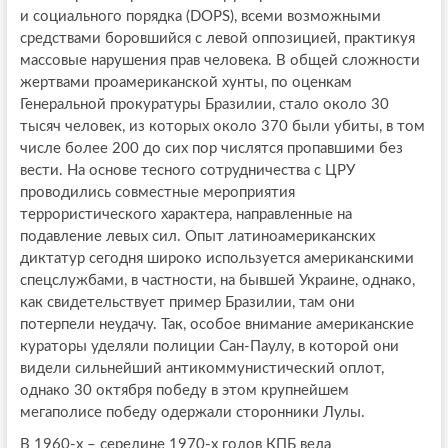
и социального порядка (DOPS), всеми возможными
средствами боровшийся с левой оппозицией, практикуя
массовые нарушения прав человека. В общей сложности
жертвами проамериканской хунты, по оценкам
Генеральной прокуратуры Бразилии, стало около 30
тысяч человек, из которых около 370 были убиты, в том
числе более 200 до сих пор числятся пропавшими без
вести. На основе тесного сотрудничества с ЦРУ
проводились совместные мероприятия
террористического характера, направленные на
подавление левых сил. Опыт латиноамериканских
диктатур сегодня широко используется американскими
спецслужбами, в частности, на бывшей Украине, однако,
как свидетельствует пример Бразилии, там они
потерпели неудачу. Так, особое внимание американские
кураторы уделяли полиции Сан-Паулу, в которой они
видели сильнейший антикоммунистический оплот,
однако 30 октября победу в этом крупнейшем
мегаполисе победу одержали сторонники Лулы.
В 1960-х – середине 1970-х годов КПБ вела