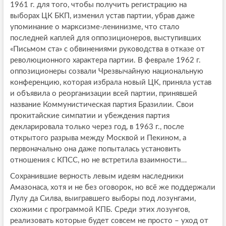
1961 г. для того, чтобы получить регистрацию на
выборах ЦК БКП, изменил устав партии, убрав даже
упоминание о марксизме-ленинизме, что стало
последней каплей для оппозиционеров, выступивших
«Письмом ста» с обвинениями руководства в отказе от
революционного характера партии. В феврале 1962 г.
оппозиционеры созвали Чрезвычайную национальную
конференцию, которая избрала новый ЦК, приняла устав
и объявила о реорганизации всей партии, принявшей
название Коммунистическая партия Бразилии. Свои
прокитайские симпатии и убеждения партия
декларировала только через год, в 1963 г., после
открытого разрыва между Москвой и Пекином, а
первоначально она даже попыталась установить
отношения с КПСС, но не встретила взаимности…
Сохранившие верность левым идеям наследники
Амазонаса, хотя и не без оговорок, но всё же поддержали
Лулу да Силва, выигравшего выборы под лозунгами,
схожими с программой КПБ. Среди этих лозунгов,
реализовать которые будет совсем не просто – уход от