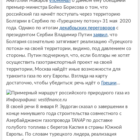
Анатолий Макаров
упоминал
о данном ему обещании
премьер-министра Бойко Борисова о том, что
российский газ начнёт поступать через территорию
Болгарии в Сербию по «Турецкому потоку» 31 мая 2020
года. Однако по итогам
декабрьских переговоров
с
президентом Сербии Владимир Путин
заявил
, что
Болгария сознательно затягивает реализацию «Турецкого
потока» на своей территории, видимо, под давлением со
стороны. Путин подчеркнул, что, если болгары не хотят
осуществить газотранспортный проект на своей
территории, Москва найдёт иные возможности для
транзита газа по югу Европы. Взгляда на карту
достаточно, чтобы убедиться: речь идёт о
Греции
…
Инфографика: vestifinance.ru
В своей речи 8 января Р. Эрдоган сказал о завершении в
конце минувшего года строительства совместного с
Азербайджаном газопровода
TANAP
по доставке
голубого топлива с берегов Каспия в страны Южной
Европы. По словам турецкого лидера, реализация