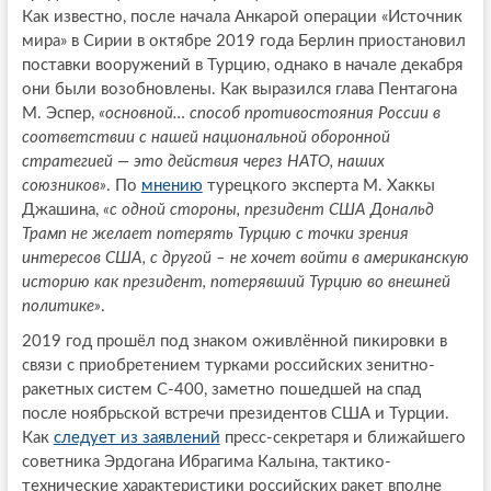
Как известно, после начала Анкарой операции «Источник
мира» в Сирии в октябре 2019 года Берлин приостановил
поставки вооружений в Турцию, однако в начале декабря
они были возобновлены. Как выразился глава Пентагона
М. Эспер,
«основной… способ противостояния России в
соответствии с нашей национальной оборонной
стратегией — это действия через НАТО, наших
союзников»
. По
мнению
турецкого эксперта М. Хаккы
Джашина,
«с одной стороны, президент США Дональд
Трамп не желает потерять Турцию с точки зрения
интересов США, с другой – не хочет войти в американскую
историю как президент, потерявший Турцию во внешней
политике»
.
2019 год прошёл под знаком оживлённой пикировки в
связи с приобретением турками российских зенитно-
ракетных систем С-400, заметно пошедшей на спад
после ноябрьской встречи президентов США и Турции.
Как
следует из заявлений
пресс-секретаря и ближайшего
советника Эрдогана Ибрагима Калына, тактико-
технические характеристики российских ракет вполне