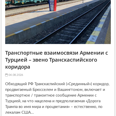
o
n
Транспортные взаимосвязи Армении с
Турцией – звено Транскаспийского
коридора
04.08.2026
Обходящий РФ Транскаспийский («Срединный») коридор,
продвигаемый Брюсселем и Вашингтоном, включает и
транспортное / транзитное сообщение Армении с
Турцией, на что нацелена и предполагаемая «Дорога
Трампа во имя мира и процветания» – естественно, по
лекалам США...