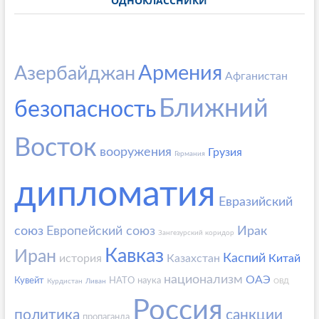
ОДНОКЛАССНИКИ
Армения
Азербайджан
Афганистан
Ближний
безопасность
Восток
вооружения
Грузия
Германия
дипломатия
Евразийский
союз
Европейский союз
Ирак
Зангезурский коридор
Кавказ
Иран
Каспий
история
Казахстан
Китай
национализм
ОАЭ
Кувейт
НАТО
наука
Курдистан
Ливан
ОВД
Россия
политика
санкции
пропаганда