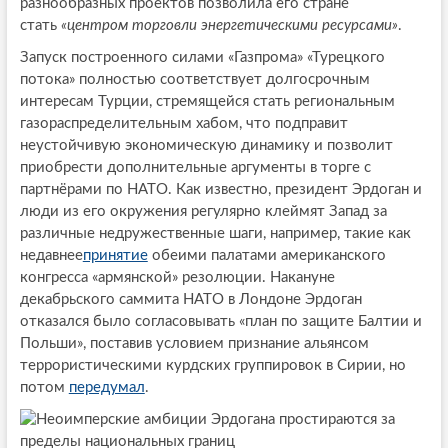
разнообразных проектов позволила его стране
стать
«центром торговли энергетическими ресурсами»
.
Запуск построенного силами «Газпрома» «Турецкого
потока» полностью соответствует долгосрочным
интересам Турции, стремящейся стать региональным
газораспределительным хабом, что подправит
неустойчивую экономическую динамику и позволит
приобрести дополнительные аргументы в торге с
партнёрами по НАТО. Как известно, президент Эрдоган и
люди из его окружения регулярно клеймят Запад за
различные недружественные шаги, например, такие как
недавнее
принятие
обеими палатами американского
конгресса «армянской» резолюции. Накануне
декабрьского саммита НАТО в Лондоне Эрдоган
отказался было согласовывать «план по защите Балтии и
Польши», поставив условием признание альянсом
террористическими курдских группировок в Сирии, но
потом
передумал
.