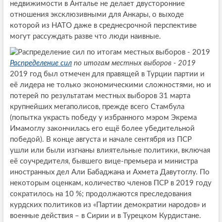
недвижимости в Анталье не делает двусторонние
отношения эксклюзивными для Анкары, о выходе
которой из НАТО даже в среднесрочной перспективе
могут рассуждать разве что люди наивные.
Распределение сил
по итогам местных выборов - 2019
2019 год был отмечен для правящей в Турции партии и
её лидера не только экономическими сложностями, но и
потерей по результатам местных выборов 31 марта
крупнейших мегаполисов, прежде всего Стамбула
(попытка украсть победу у избранного мэром Экрема
Имамоглу закончилась его ещё более убедительной
победой). В конце августа и начале сентября из ПСР
ушли или были изгнаны влиятельные политики, включая
её соучредителя, бывшего вице-премьера и министра
иностранных дел Али Бабаджана и Ахмета Давутоглу. По
некоторым оценкам, количество членов ПСР в 2019 году
сократилось на 10 %; продолжаются преследования
курдских политиков из «Партии демократии народов» и
военные действия – в Сирии и в Турецком Курдистане.