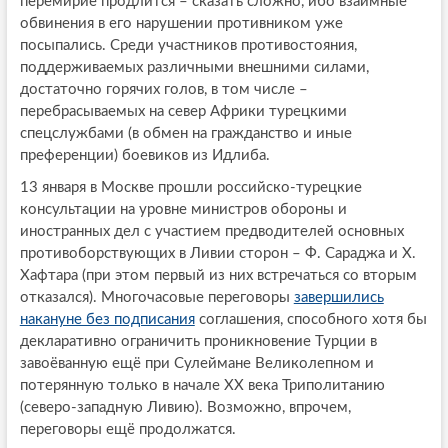
перемирие продлится – сказать сложно, ибо взаимные
обвинения в его нарушении противником уже
посыпались. Среди участников противостояния,
поддерживаемых различными внешними силами,
достаточно горячих голов, в том числе –
перебрасываемых на север Африки турецкими
спецслужбами (в обмен на гражданство и иные
преференции) боевиков из Идлиба.
13 января в Москве прошли российско-турецкие
консультации на уровне министров обороны и
иностранных дел с участием предводителей основных
противоборствующих в Ливии сторон – Ф. Сараджа и Х.
Хафтара (при этом первый из них встречаться со вторым
отказался). Многочасовые переговоры
завершились
накануне без подписания
соглашения, способного хотя бы
декларативно ограничить проникновение Турции в
завоёванную ещё при Сулеймане Великолепном и
потерянную только в начале XX века Триполитанию
(северо-западную Ливию). Возможно, впрочем,
переговоры ещё продолжатся.