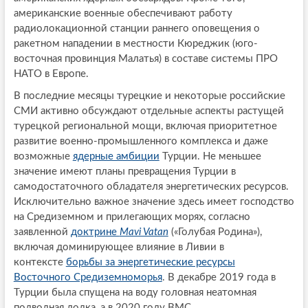
американские военные обеспечивают работу
радиолокационной станции раннего оповещения о
ракетном нападении в местности Кюреджик (юго-
восточная провинция Малатья) в составе системы ПРО
НАТО в Европе.
В последние месяцы турецкие и некоторые российские
СМИ активно обсуждают отдельные аспекты растущей
турецкой региональной мощи, включая приоритетное
развитие военно-промышленного комплекса и даже
возможные
ядерные амбиции
Турции. Не меньшее
значение имеют планы превращения Турции в
самодостаточного обладателя энергетических ресурсов.
Исключительно важное значение здесь имеет господство
на Средиземном и прилегающих морях, согласно
заявленной
доктрине
Mavi Vatan
(«Голубая Родина»),
включая доминирующее влияние в Ливии в
контексте
борьбы за энергетические ресурсы
Восточного Средиземноморья
. В декабре 2019 года в
Турции была спущена на воду головная неатомная
подводная лодка, а в 2020 году ВМС