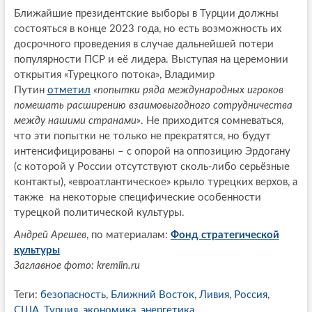
Ближайшие президентские выборы в Турции должны
состояться в конце 2023 года, но есть возможность их
досрочного проведения в случае дальнейшей потери
популярности ПСР и её лидера. Выступая на церемонии
открытия «Турецкого потока», Владимир
Путин
отметил
«попытки ряда международных игроков
помешать расширению взаимовыгодного сотрудничества
между нашими странами»
. Не приходится сомневаться,
что эти попытки не только не прекратятся, но будут
интенсифицированы – с опорой на оппозицию Эрдогану
(с которой у России отсутствуют сколь-либо серьёзные
контакты), «евроатлантическое» крыло турецких верхов, а
также на некоторые специфические особенности
турецкой политической культуры.
Андрей Арешев
, по материалам:
Фонд стратегической
культуры
Заглавное фото: kremlin.ru
Теги:
безопасность
,
Ближний Восток
,
Ливия
,
Россия
,
США
,
Турция
,
экономика
,
энергетика