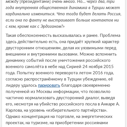
между
[президентами]
очень много. Но… через два, три
года внутренняя общественная динамика в Турции может
кардинально измениться. Что тогда будет делать Россия,
если она по факту не выстраивает больше контактов ни
с кем, кроме как с Эрдоганом?»
Такая обеспокоенность высказывалась и ранее. Проблема
здесь действительно есть, она придаёт хрупкий характер
двусторонним отношениям, делая их уязвимыми перед
внешними и внутренними вызовами. Можно вспомнить
динамику событий после уничтожения российского
военного самолёта в небе над Сирией 24 ноября 2015
года. Попытку военного переворота летом 2016 года,
согласно распространённому в Турции убеждению, её
лидеру удалось
парировать
благодаря своевременно
полученной из Москвы информации, что позволило
частично нормализовать двусторонний диалог, выведя
его, несмотря на убийство российского посла в Анкаре А.
Карлова, на уровень «избирательного партнёрства».
Однако концентрация на торговле, на энергетических
проектах, на туризме, на приобретении россиянами