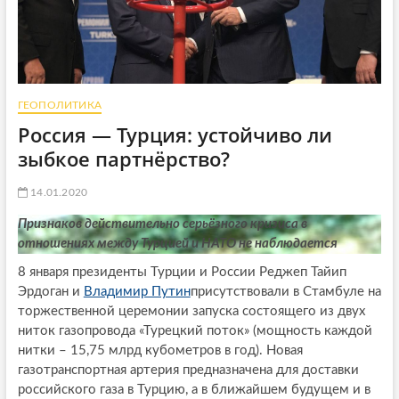
ГЕОПОЛИТИКА
Россия — Турция: устойчиво ли
зыбкое партнёрство?
14.01.2020
Признаков действительно серьёзного кризиса в
отношениях между Турцией и НАТО не наблюдается
8 января президенты Турции и России Реджеп Тайип
Эрдоган и
Владимир Путин
присутствовали в Стамбуле на
торжественной церемонии запуска состоящего из двух
ниток газопровода «Турецкий поток» (мощность каждой
нитки – 15,75 млрд кубометров в год). Новая
газотранспортная артерия предназначена для доставки
российского газа в Турцию, а в ближайшем будущем и в