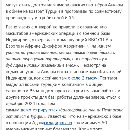
могут стать достоянием американских партнёров Анкары
в обмен на возврат Турции в программы по совместному
производству истребителей
F-35
.
Разногласия с Анкарой не привели к ограничению
масштабов американских операций с военной базы
Инджирлик, утверждает командующий ВВС США в
Европе и Африке Джеффри Харригиан:
«…на нашем
уровне, на уровне военных, мы остаёмся очень близки с
нашими турецкими партнерами, и я не предвижу в
будущем никаких изменений в этом»
. Несмотря на
недавние угрозы Анкары изгнать иноземных обитателей
Инджирлика, коих сейчас там
около 2 тысяч
, Пентагон
выделил восьми турецким компаниям в общей
сложности 95 млн долларов на строительные работы и
другие проекты для баз; работы должны завершиться к
декабрю 2024 года. Тем
самым
демонстрируются
«долгосрочные планы Пентагона
остаться в Турции»
. Известно, что на американской базе
в провинции Адана
складировано
как минимум 50
американских ядерных боезарядов. Кроме того,