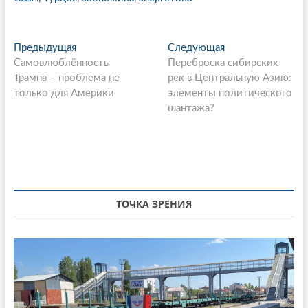
P
Предыдущая
П
Следующая
С
Самовлюблённость
р
Переброска сибирских
л
o
Трампа – проблема не
е
рек в Центральную Азию:
е
s
только для Америки
д
элементы политического
д
ы
шантажа?
у
t
д
ю
n
у
щ
щ
а
a
а
я
v
я
с
i
с
т
ТОЧКА ЗРЕНИЯ
т
а
g
а
т
a
т
ь
ь
я
t
я
:
i
: