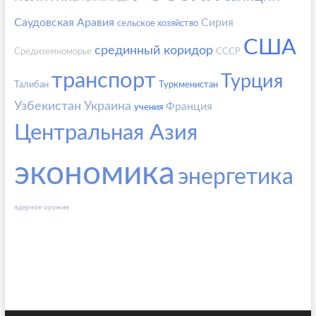
Саудовская Аравия
Сирия
сельское хозяйство
США
срединный коридор
Средиземноморье
СССР
транспорт
Турция
Талибан
Туркменистан
Узбекистан
Украина
Франция
учения
Центральная Азия
экономика
энергетика
ядерное оружие