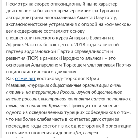
Несмотря на скорее оппозиционный ныне характер
деятельности бывшего премьер-министра Турции и
автора доктрины неоосманизма Ахмета Давутоглу,
экспансионистские устремления с опорой на «османское»
великодержавие составляют основу
внешнеполитического курса Анкары в Евразии и в
Африке. Часто забывают, что с 2018 года ключевой
партнёр эрдогановской Партии справедливости и
развития (ПСР) в рамках «Народного альянса» – это
основанная Альпарсланом Тюркешем ультраправая Партия
националистического движения.
Как
отмечает
востоковед-тюрколог Юрий
Мавашев,
«турецкие общественные организации очень
активны на территории России, изучая общественное
мнение россиян, выстраивая контакты далеко не только с
теми, кто приятен Кремлю»
. Приводит он и мнение
одного из осведомлённых турецких собеседников о том,
что наиболее слабая часть в контактах двух стран за
последние годы состоит в их односторонней ориентации
на взаимоотношения лидеров:
«Да, встреч