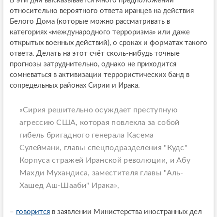
В эти дни высказывается много предположений
относительно вероятного ответа иранцев на действия
Белого Дома (которые можно рассматривать в
категориях «международного терроризма» или даже
открытых военных действий), о сроках и форматах такого
ответа. Делать на этот счёт сколь-нибудь точные
прогнозы затруднительно, однако не приходится
сомневаться в активизации террористических банд в
сопредельных районах Сирии и Ирака.
«Сирия решительно осуждает преступную
агрессию США, которая повлекла за собой
гибель бригадного генерала Касема
Сулеймани, главы спецподразделения "Кудс"
Корпуса стражей Иранской революции, и Абу
Махди Мухандиса, заместителя главы "Аль-
Хашед Аш-Шааби" Ирака»,
–
говорится
в заявлении Министерства иностранных дел