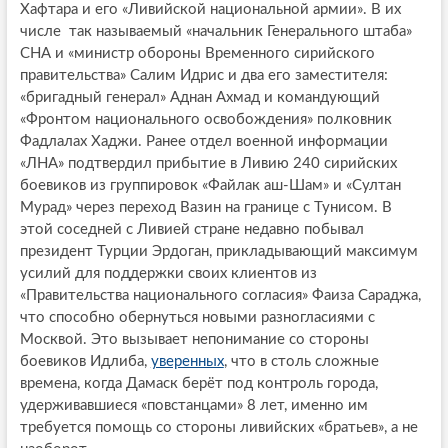
Хафтара и его «Ливийской национальной армии». В их
числе так называемый «начальник Генерального штаба»
СНА и «министр обороны Временного сирийского
правительства» Салим Идрис и два его заместителя:
«бригадный генерал» Аднан Ахмад и командующий
«Фронтом национального освобождения» полковник
Фадлалах Хаджи. Ранее отдел военной информации
«ЛНА» подтвердил прибытие в Ливию 240 сирийских
боевиков из группировок «Файлак аш-Шам» и «Султан
Мурад» через переход Вазин на границе с Тунисом. В
этой соседней с Ливией стране недавно побывал
президент Турции Эрдоган, прикладывающий максимум
усилий для поддержки своих клиентов из
«Правительства национального согласия» Фаиза Сараджа,
что способно обернуться новыми разногласиями с
Москвой. Это вызывает непонимание со стороны
боевиков Идлиба,
уверенных
, что в столь сложные
времена, когда Дамаск берёт под контроль города,
удерживавшиеся «повстанцами» 8 лет, именно им
требуется помощь со стороны ливийских «братьев», а не