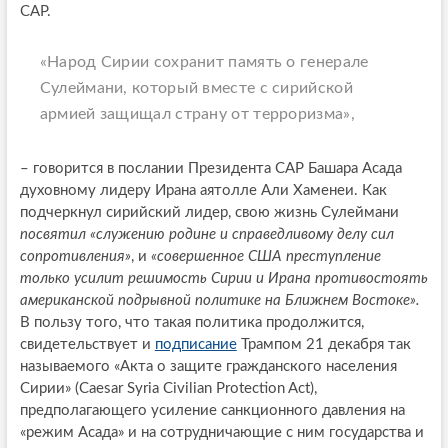
САР.
«Народ Сирии сохранит память о генерале
Сулеймани, который вместе с сирийской
армией защищал страну от терроризма»,
– говорится в послании Президента САР Башара Асада
духовному лидеру Ирана аятолле Али Хаменеи. Как
подчеркнул сирийский лидер, свою жизнь Сулеймани
посвятил «служению родине и справедливому делу сил
сопротивления»
, и
«совершенное США преступление
только усилит решимость Сирии и Ирана противостоять
американской подрывной политике на Ближнем Востоке».
В пользу того, что такая политика продолжится,
свидетельствует и
подписание
Трампом 21 декабря так
называемого «Акта о защите гражданского населения
Сирии» (Caesar Syria Civilian Protection Act),
предполагающего усиление санкционного давления на
«режим Асада» и на сотрудничающие с ним государства и