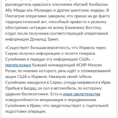
руководитель иракского ополчения «Катаиб Хизбалла»
Абу Махди аль-Мухандис и другие шиитские лидеры. В
Пентагоне оперативно заверили, что приказ на де-факто
террористический акт, способный привести к резкому
обострению ситуации по всему Ближнему Востоку,
отдал после получения соответствующей оперативной
информации Дональд Трамп.
«Существует большая вероятность, что Израиль через
Сирию получил информацию о полете генерала
Сулеймани и передал эту информацию США», –
предположил
бывший командующий КСИР Мохсен
Резаи, по мнению которого, речь идёт о спланированной
акции США и Израиля. Накануне своей гибели
Сулеймани находился в Сирии, откуда направился в Ирак.
Прибыв в Багдад, он сел в автомобиль, по которому
ударили беспилотники. Есть и
иные свидетельства
осведомлённости американцев о передвижениях
Сулеймани в Ираке, что свидетельствует о тщательной
подготовке операции.