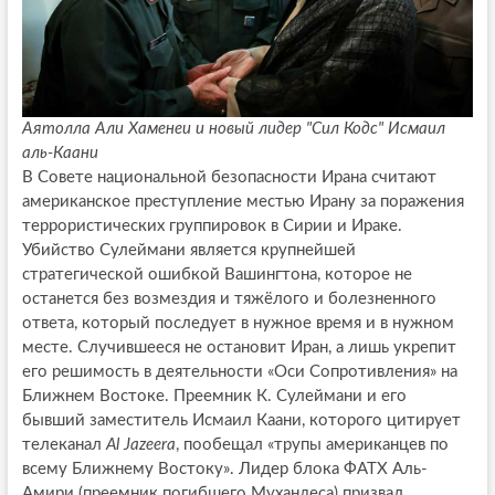
Аятолла Али Хаменеи и новый лидер "Сил Кодс" Исмаил
аль-Каани
В Совете национальной безопасности Ирана считают
американское преступление местью Ирану за поражения
террористических группировок в Сирии и Ираке.
Убийство Сулеймани является крупнейшей
стратегической ошибкой Вашингтона, которое не
останется без возмездия и тяжёлого и болезненного
ответа, который последует в нужное время и в нужном
месте. Случившееся не остановит Иран, а лишь укрепит
его решимость в деятельности «Оси Сопротивления» на
Ближнем Востоке. Преемник К. Сулеймани и его
бывший заместитель Исмаил Каани, которого цитирует
телеканал
Al Jazeera
, пообещал «трупы американцев по
всему Ближнему Востоку». Лидер блока ФАТХ Аль-
Амири (преемник погибшего Мухандеса) призвал