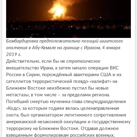
Бомбардировка предположительно позиций шиитского
ополчения в Абу-Кемале на границе с Ираком, 4 января
2019 г.
Действительно, если бы не
стратегическое
вмешательство Ирана, а затем начало операции ВКС
России в Сирии, порождённый авантюрами США и их
сателлитов террористический псевдо-«халифат» на
Ближнем Востоке неизбежно пустил бы новые
метастазы, в том числе – за пределами региона.
Погибший смертью мученика глава спецподразделения
«Кодс», за которым годами велась целенаправленная
охота, был организатором легитимного сопротивления
американской незаконной оккупации и государственному
терроризму на Ближнем Востоке. Отдавая должное
взвешенным формулировкам российских военных,