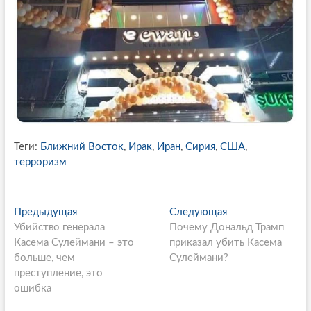
Теги:
Ближний Восток
,
Ирак
,
Иран
,
Сирия
,
США
,
терроризм
P
Предыдущая
П
Следующая
С
Убийство генерала
р
Почему Дональд Трамп
л
o
Касема Сулеймани – это
е
приказал убить Касема
е
s
больше, чем
д
Сулеймани?
д
преступление, это
ы
у
t
ошибка
д
ю
n
у
щ