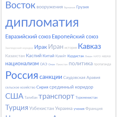
Восток
вооружения
Грузия
Германия
дипломатия
Евразийский союз
Европейский союз
Кавказ
Иран
Ирак
история
Зангезурский коридор
Каспий
Казахстан
Китай
Кувейт
Курдистан
наука
Ливан
НАТО
национализм
политика
ОАЭ
пропаганда
Оман
Пакистан
Россия
санкции
Саудовская Аравия
срединный коридор
Сирия
сельское хозяйство
США
транспорт
Талибан
Туркменистан
Турция
Узбекистан
Украина
Франция
учения