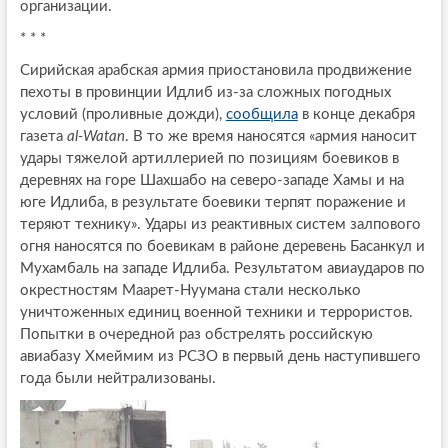
организации.
* * *
Сирийская арабская армия приостановила продвижение
пехоты в провинции Идлиб из-за сложных погодных
условий (проливные дожди),
сообщила
в конце декабря
газета
al-Watan
. В то же время наносятся «армия наносит
удары тяжелой артиллерией по позициям боевиков в
деревнях на горе Шахшабо на северо-западе Хамы и на
юге Идлиба, в результате боевики терпят поражение и
теряют технику». Удары из реактивных систем залпового
огня наносятся по боевикам в районе деревень Басанкул и
Мухамбаль на западе Идлиба. Результатом авиаударов по
окрестностям Маарет-Нуумана стали несколько
уничтоженных единиц военной техники и террористов.
Попытки в очередной раз обстрелять российскую
авиабазу Хмеймим из РСЗО в первый день наступившего
года были нейтрализованы.