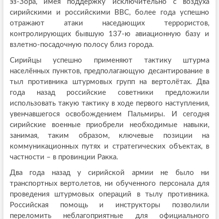
эз-Зора, имея поддержку исключительно с воздуха
сирийскими и российскими ВВС, более года успешно
отражают атаки наседающих террористов,
контролирующих бывшую 137-ю авиационную базу и
взлетно-посадочную полосу близ города.
Сирийцы успешно применяют тактику штурма
населённых пунктов, предполагающую десантирование в
тыл противника штурмовых групп на вертолётах. Два
года назад российские советники предложили
использовать такую тактику в ходе первого наступления,
увенчавшегося освобождением Пальмиры. И сегодня
сирийские военные приобрели необходимые навыки,
занимая, таким образом, ключевые позиции на
коммуникационных путях и стратегических объектах, в
частности – в провинции Ракка.
Два года назад у сирийской армии не было ни
транспортных вертолетов, ни обученного персонала для
проведения штурмовых операций в тылу противника.
Российская помощь и инструкторы позволили
переломить неблагоприятные для официального