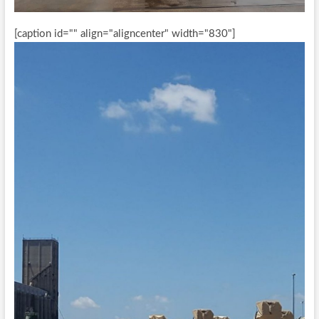
[caption id="" align="aligncenter" width="830"]