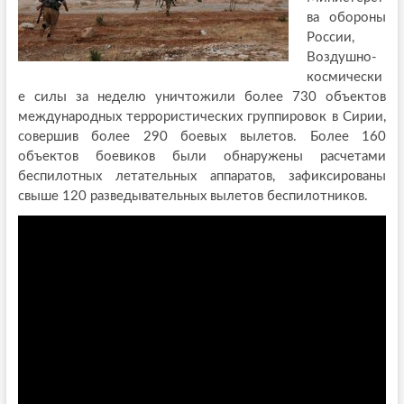
ва обороны
России,
Воздушно-
космически
е силы за неделю уничтожили более 730 объектов
международных террористических группировок в Сирии,
совершив более 290 боевых вылетов. Более 160
объектов боевиков были обнаружены расчетами
беспилотных летательных аппаратов, зафиксированы
свыше 120 разведывательных вылетов беспилотников.