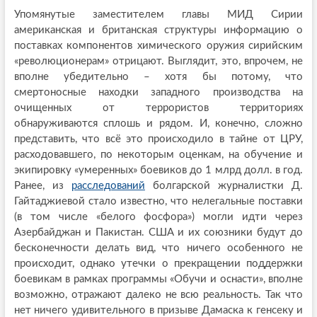
Упомянутые заместителем главы МИД Сирии
американская и британская структуры информацию о
поставках компонентов химического оружия сирийским
«революционерам» отрицают. Выглядит, это, впрочем, не
вполне убедительно – хотя бы потому, что
смертоносные находки западного производства на
очищенных от террористов территориях
обнаруживаются сплошь и рядом. И, конечно, сложно
представить, что всё это происходило в тайне от ЦРУ,
расходовавшего, по некоторым оценкам, на обучение и
экипировку «умеренных» боевиков до 1 млрд долл. в год.
Ранее, из
расследований
болгарской журналистки Д.
Гайтаджиевой стало известно, что нелегальные поставки
(в том числе «белого фосфора») могли идти через
Азербайджан и Пакистан. США и их союзники будут до
бесконечности делать вид, что ничего особенного не
происходит, однако утечки о прекращении поддержки
боевикам в рамках программы «Обучи и оснасти», вполне
возможно, отражают далеко не всю реальность. Так что
нет ничего удивительного в призыве Дамаска к генсеку и