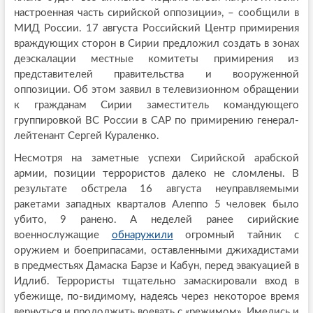
настроенная часть сирийской оппозиции», – сообщили в
МИД России. 17 августа Российский Центр примирения
враждующих сторон в Сирии предложил создать в зонах
деэскалации местные комитеты примирения из
представителей правительства и вооруженной
оппозиции. Об этом заявил в телевизионном обращении
к гражданам Сирии заместитель командующего
группировкой ВС России в САР по примирению генерал-
лейтенант Сергей Кураленко.
Несмотря на заметные успехи Сирийской арабской
армии, позиции террористов далеко не сломлены. В
результате обстрела 16 августа неуправляемыми
ракетами западных кварталов Алеппо 5 человек было
убито, 9 ранено. А неделей ранее сирийские
военнослужащие
обнаружили
огромный тайник с
оружием и боеприпасами, оставленными джихадистами
в предместьях Дамаска Барзе и Кабун, перед эвакуацией в
Идлиб. Террористы тщательно замаскировали вход в
убежище, по-видимому, надеясь через некоторое время
вернуться и продолжить воевать с «режимом». Имелись и