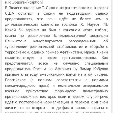
и Р. Эрдоган[/caption]
В Госдепе заявление Т. Сило о «стратегическом интересе»
США остаться в Сирии не подтвердили, однако
представляется, что речь идёт не более чем о
дипломатическом кокетстве госпожи Х. Науэрт (4).
Какой бы вариант ни был в конечном итоге избран,
планы по расширению ближневосточной экспансии
Вашингтона камуфлируются рассуждениями об
«укреплении региональной стабильности» и «борьбе с
терроризмом, однако пример Афганистана, Ирака, Ливии
свидетельствует о прямо противоположном. Как
представляется, вовсе не случайно специальный
представитель России по Афганистану Замир Кабулов
призвал к выводу американских войск из этой страны.
Российское (в полном соответствии с нормами
международного права) и нелегальное американское
военное присутствие формируют диаметрально
противоположные векторы: если в первом случае речь
идёт о постепенной нормализации и переход к мирной
жизни, то во втором – о де-факто расколе страны с