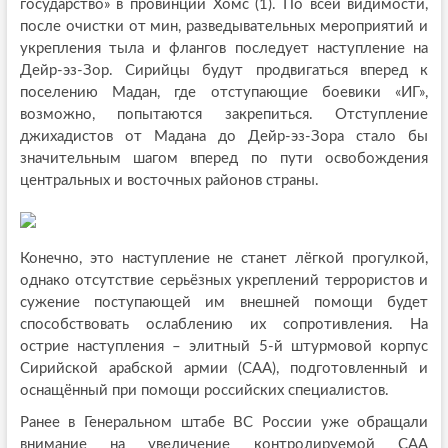
государство» в провинции Хомс (1). По всей видимости,
после очистки от мин, разведывательных мероприятий и
укрепления тыла и флангов последует наступление на
Дейр-эз-Зор. Сирийцы будут продвигаться вперед к
поселению Мадан, где отступающие боевики «ИГ»,
возможно, попытаются закрепиться. Отступление
джихадистов от Мадана до Дейр-эз-Зора стало бы
значительным шагом вперед по пути освобождения
центральных и восточных районов страны.
Конечно, это наступление не станет лёгкой прогулкой,
однако отсутствие серьёзных укреплений террористов и
сужение поступающей им внешней помощи будет
способствовать ослаблению их сопротивления. На
острие наступления – элитный 5-й штурмовой корпус
Сирийской арабской армии (САА), подготовленный и
оснащённый при помощи российских специалистов.
Ранее в Генеральном штабе ВС России уже обращали
внимание на увеличение контролируемой САА