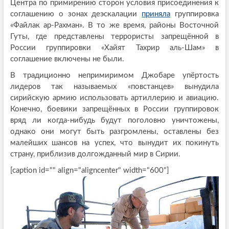
Центра по примирению сторон условия присоединения к
соглашению о зонах деэскалации
приняла
группировка
«Файлак ар-Рахман». В то же время, районы Восточной
Гуты, где представлены террористы запрещённой в
России группировки «Хайят Тахрир аль-Шам» в
соглашение включены не были.
В традиционно непримиримом Джобаре упёртость
лидеров так называемых «повстанцев» вынудила
сирийскую армию использовать артиллерию и авиацию.
Конечно, боевики запрещённых в России группировок
вряд ли когда-нибудь будут поголовно уничтожены,
однако они могут быть разгромлены, оставлены без
малейших шансов на успех, что вынудит их покинуть
страну, приблизив долгожданный мир в Сирии.
[caption id="" align="aligncenter" width="600"]