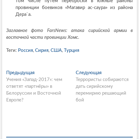
том числе путём переброски в южные районы
провинции боевиков «Магавир ас-саура» из района
Дера`а.
Заглавное фото
FarsNews
: атака сирийской армии в
восточной части провинции Хомс.
Теги:
Россия
,
Сирия
,
США
,
Турция
P
Предыдущая
П
Следующая
С
Учения «Запад-2017»: чем
р
Террористы собираются
л
o
ответят «партнёры» в
е
дать сирийскому
е
s
Белоруссии и Восточной
д
перемирию решающий
д
Европе?
ы
бой
у
t
д
ю
n
у
щ
щ
а
a
а
я
v
я
с