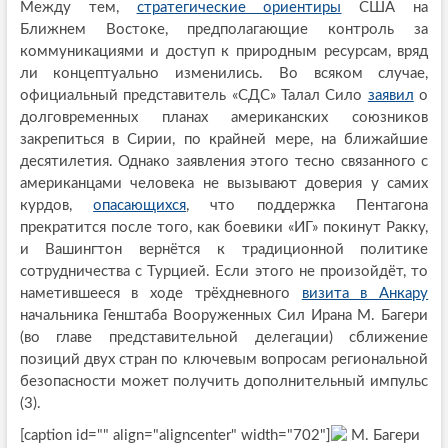
Между тем,
стратегические ориентиры
США на
Ближнем Востоке, предполагающие контроль за
коммуникациями и доступ к природным ресурсам, вряд
ли концептуально изменились. Во всяком случае,
официальный представитель «СДС» Талал Сило
заявил
о
долговременных планах американских союзников
закрепиться в Сирии, по крайней мере, на ближайшие
десятилетия. Однако заявления этого тесно связанного с
американцами человека не вызывают доверия у самих
курдов,
опасающихся
, что поддержка Пентагона
прекратится после того, как боевики «ИГ» покинут Ракку,
и Вашингтон вернётся к традиционной политике
сотрудничества с Турцией. Если этого не произойдёт, то
наметившееся в ходе трёхдневного
визита в Анкару
начальника Генштаба Вооруженных Сил Ирана М. Багери
(во главе представительной делегации) сближение
позиций двух стран по ключевым вопросам региональной
безопасности может получить дополнительный импульс
(3).
[caption id="" align="aligncenter" width="702"]
М. Багери