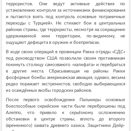
террористов. Они ведут активные действия по
установлению контроля за источниками финансирования
и пытаются взять под контроль основные пограничные
переходы с Турцией». Не стихают бои в центральных
районах страны, где террористы, несмотря на сокращение
удерживаемой ими территории, по-видимому, не
ощущают дефицита в оружии и боеприпасах.
В ходе своих операций в провинции Ракка отряды «СДС»
под руководством США позволили своим противникам
покинуть столицу самозваного «халифата» и перебраться
в другие места. Сбрасывающая на районы Ракки
фосфорные бомбы американская авиация, однако, весьма
редко поражает экстремистов, свободно выбирающихся
из осаждённых якобы городских районов.
После первого освобождения Пальмиры основные
боеспособные сирийские части были переброшены под
Алеппо, что привело к серьёзному осложнению
обстановки в центре страны, вплоть до второго
(временного) захвата древнего оазиса. Защитники Дейр-