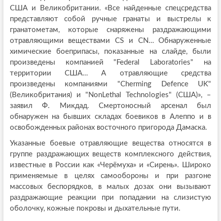
США и Великобритании. «Все найденные спецсредства
представляют собой ручные гранаты и выстрелы к
гранатометам, которые снаряжены раздражающими
отравляющими веществами CS и CN… Обнаруженные
химические боеприпасы, показанные на слайде, были
произведены компанией "Federal Laboratories" на
территории США… А отравляющие средства
произведены компаниями "Cherming Defence UK"
(Великобритания) и "NonLethal Technologies" (США)», –
заявил Ф. Микдад. Смертоносный арсенал был
обнаружен на бывших складах боевиков в Алеппо и в
освобожденных районах восточного пригорода Дамаска.
Указанные боевые отравляющие вещества относятся в
группе раздражающих веществ комплексного действия,
известные в России как «Черёмуха» и «Сирень». Широко
применяемые в целях самообороны и при разгоне
массовых беспорядков, в малых дозах они вызывают
раздражающие реакции при попадании на слизистую
оболочку, кожные покровы и дыхательные пути.