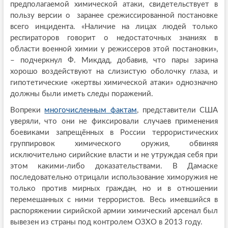
предполагаемой химической атаки, свидетельствует в
пользу версии о заранее срежиссированной постановке
всего инцидента. «Наличие на лицах людей только
респираторов говорит о недостаточных знаниях в
области военной химии у режиссеров этой постановки»,
– подчеркнул Ф. Микдад, добавив, что пары зарина
хорошо воздействуют на слизистую оболочку глаза, и
гипотетические «жертвы химической атаки» однозначно
должны были иметь следы поражений.
Вопреки
многочисленным фактам
, представители США
уверяли, что они не фиксировали случаев применения
боевиками запрещённых в России террористических
группировок химического оружия, обвиняя
исключительно сирийские власти и не утруждая себя при
этом какими-либо доказательствами. В Дамаске
последовательно отрицали использование химоружия не
только против мирных граждан, но и в отношении
перемешанных с ними террористов. Весь имевшийся в
распоряжении сирийской армии химический арсенал был
вывезен из страны под контролем ОЗХО в 2013 году.