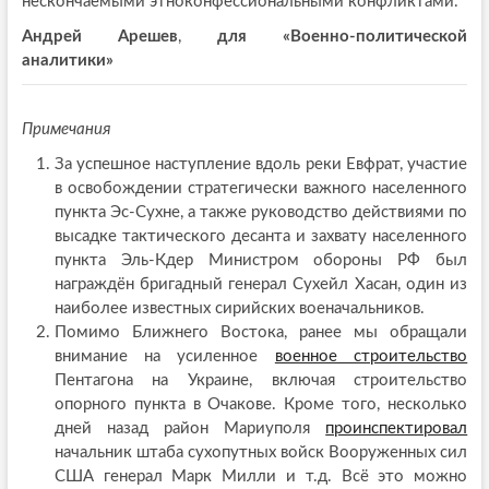
нескончаемыми этноконфессиональными конфликтами.
Андрей Арешев
,
для «Военно-политической
аналитики»
Примечания
За успешное наступление вдоль реки Евфрат, участие
в освобождении стратегически важного населенного
пункта Эс-Сухне, а также руководство действиями по
высадке тактического десанта и захвату населенного
пункта Эль-Кдер Министром обороны РФ был
награждён бригадный генерал Сухейл Хасан, один из
наиболее известных сирийских военачальников.
Помимо Ближнего Востока, ранее мы обращали
внимание на усиленное
военное строительство
Пентагона на Украине, включая строительство
опорного пункта в Очакове. Кроме того, несколько
дней назад район Мариуполя
проинспектировал
начальник штаба сухопутных войск Вооруженных сил
США генерал Марк Милли и т.д. Всё это можно