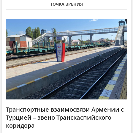
i
с
т
ТОЧКА ЗРЕНИЯ
т
а
g
а
т
a
т
ь
ь
я
t
я
:
i
:
o
n
Транспортные взаимосвязи Армении с
Турцией – звено Транскаспийского
коридора