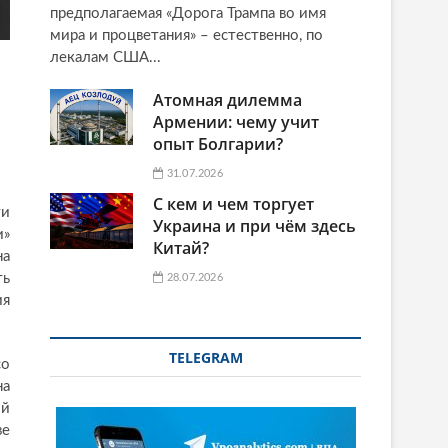
предполагаемая «Дорога Трампа во имя
мира и процветания» – естественно, по
лекалам США...
Атомная дилемма
Армении: чему учит
опыт Болгарии?
31.07.2026
С кем и чем торгует
ти
Украина и при чём здесь
и»
Китай?
на
ь
28.07.2026
ия
TELEGRAM
со
на
ой
ве