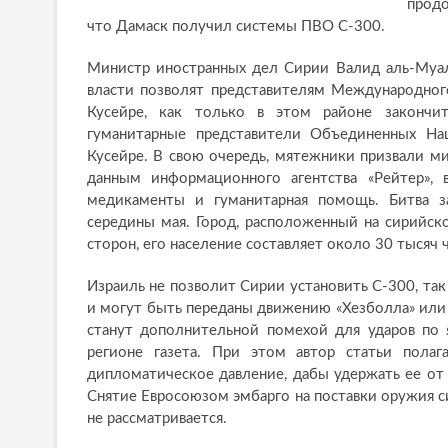
продо
что Дамаск получил системы ПВО С-300.
Министр иностранных дел Сирии Валид аль-Муа
власти позволят представителям Международног
Кусейре, как только в этом районе закончи
гуманитарные представители Объединенных На
Кусейре. В свою очередь, мятежники призвали м
данным информационного агентства «Рейтер»,
медикаменты и гуманитарная помощь. Битва з
середины мая. Город, расположенный на сирийско
сторон, его население составляет около 30 тысяч 
Израиль не позволит Сирии установить С-300, так
и могут быть переданы движению «Хезболла» или 
станут дополнительной помехой для ударов по 
регионе газета. При этом автор статьи полаг
дипломатическое давление, дабы удержать ее от
Снятие Евросоюзом эмбарго на поставки оружия 
не рассматривается.