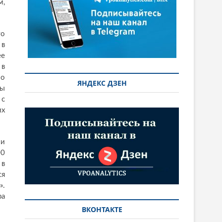
м,
то
 в
ее
 в
По
ЯНДЕКС ДЗЕН
ны
 с
их
ии
00
 в
ся
».
ра
ВКОНТАКТЕ