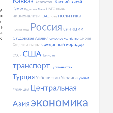
Кавказ
Каспий
Казахстан
Китай
Кувейт
НАТО
наука
Курдистан
Ливан
ой
политика
национализм
ОАЭ
ия
ОВД
».
Россия
 в
санкции
пропаганда
и,
Саудовская Аравия
Сирия
то
сельское хозяйство
срединный коридор
Средиземноморье
США
СССР
Талибан
транспорт
Туркменистан
Турция
Узбекистан
Украина
учения
Центральная
Франция
экономика
Азия