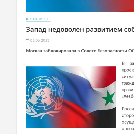
КОНФЛИКТЫ
Запад недоволен развитием со
02.06.2013
Москва заблокировала в Совете Безопасности 
В ра
прое
ситуа
гра
прав
«Хезб
Росси
сторо
осущ
оппо