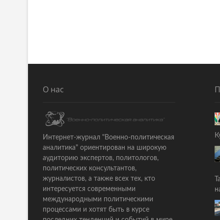
a
а
v
я
i
с
т
g
а
a
т
ь
t
я
О нас
П
i
:
o
n
К
Интернет-журнал "Военно-политическая
аналитика" ориентирован на широкую
аудиторию экспертов, политологов,
политических консультантов,
журналистов, а также всех тех, кто
Т
интересуется современными
н
международными политическими
процессами и хотят быть в курсе