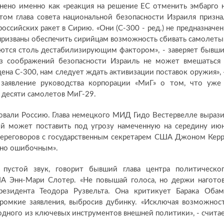
енено именно как «реакция на решение ЕС отменить эмбарго 
ом глава совета национальной безопасности Израиля призна
оссийских ракет в Сирию. «Они (С-300 - ред.) не предназначе
призваны обеспечить сирийцам возможность сбивать самолеты
яются столь дестабилизирующим фактором», - заверяет бывш
з соображений безопасности Израиль не может вмешаться
щена С-300, нам следует ждать активизации поставок оружия»,
заявление руководства корпорации «МиГ» о том, что уже
 десяти самолетов МиГ-29.
овали Россию. Глава немецкого МИД Гидо Вестервелле выраз
ий может поставить под угрозу намеченную на середину ию
 переговоров с государственным секретарем США Джоном Кер
тно ошибочным».
пустой звук, говорит бывший глава центра политическо
ША Энн-Мари Слотер. «Не повышай голоса, но держи нагото
езидента Теодора Рузвельта. Она критикует Барака Обам
громкие заявления, выбросив дубинку. «Исключая возможнос
дного из ключевых инструментов внешней политики», - счита