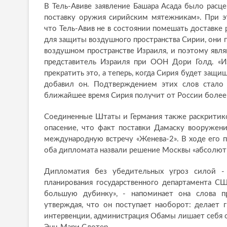
В Тель-Авиве заявление Башара Асада было расц
поставку оружия сирийским мятежникам». При эт
что Тель-Авив не в состоянии помешать доставке р
для защиты воздушного пространства Сирии, они 
воздушном пространстве Израиля, и поэтому явл
представитель Израиля при ООН Дори Голд. «И
прекратить это, а теперь, когда Сирия будет защи
добавил он. Подтверждением этих слов стало 
ближайшее время Сирия получит от России более
Соединенные Штаты и Германия также раскритик
опасение, что факт поставки Дамаску вооружен
международную встречу «Женева-2». В ходе его
оба дипломата назвали решение Москвы «абсолю
Дипломатия без убедительных угроз силой - 
планирования государственного департамента С
большую дубинку», - напоминает она слова пр
утверждая, что он поступает наоборот: делает 
интервенции, администрация Обамы лишает себя о