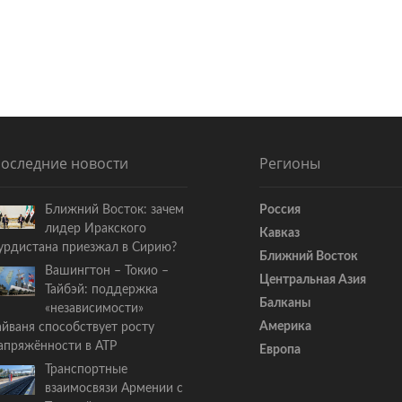
я
с
т
а
т
ь
я
:
оследние новости
Регионы
Ближний Восток: зачем
Россия
лидер Иракского
Кавказ
урдистана приезжал в Сирию?
Ближний Восток
Вашингтон – Токио –
Центральная Азия
Тайбэй: поддержка
Балканы
«независимости»
Америка
айваня способствует росту
апряжённости в АТР
Европа
Транспортные
взаимосвязи Армении с