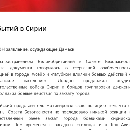
бытий в Сирии
ООН заявление, осуждающее Дамаск
спространенном Великобританией в Совете Безопаснос
кте документа говорилось о «серьезной озабоченност
цией в городе Кусейр и «пагубном влиянии боевых действий 
жданское население». Лондон предложил осудит
ительственные войска Сирии и бойцов группировки движен
олла» за боевые действия по захвату города.
йский представитель мотивировал свою позицию тем, что 
ны Совета Безопасности не последовало никакой реакции 
ествленный ранее захват города боевиками сирийск
зиции. Тем временем в западных столицах и в Тель-Ави