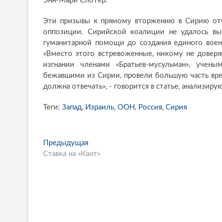
Энн-Мари Слотер.
Эти призывы к прямому вторжению в Сирию отч
оппозиции. Сирийской коалиции не удалось вы
гуманитарной помощи до создания единого воен
«Вместо этого встревоженные, никому не довер
изгнании членами «Братьев-мусульман», учен
бежавшими из Сирии, провели большую часть време
должна отвечать», - говорится в статье, анализи
Теги:
Запад
,
Израиль
,
ООН
,
Россия
,
Сирия
P
Предыдущая
П
Ставка на «Кант»
р
o
е
s
д
ы
t
д
n
у
щ