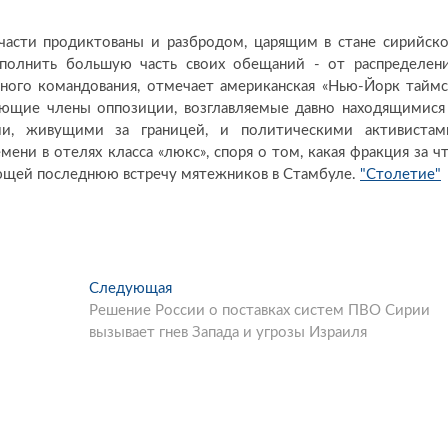
асти продиктованы и разбродом, царящим в стане сирийск
полнить большую часть своих обещаний - от распределен
ного командования, отмечает американская «Нью-Йорк таймс
яющие члены оппозиции, возглавляемые давно находящимися
ыми, живущими за границей, и политическими активистам
ни в отелях класса «люкс», споря о том, какая фракция за ч
рующей последнюю встречу мятежников в Стамбуле.
"Столетие"
Следующая
С
Решение России о поставках систем ПВО Сирии
л
вызывает гнев Запада и угрозы Израиля
е
д
у
ю
щ
а