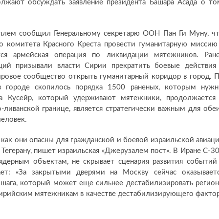
лжают обсуждать заявление президента Башара Асада о то
ллем сообщил Генеральному секретарю ООН Пан Ги Муну, ч
о комитета Красного Креста провести гуманитарную миссию
тся армейская операция по ликвидации мятежников. Ран
ций призывали власти Сирии прекратить боевые действия
ировое сообщество открыть гуманитарный коридор в город. 
 в городе скопилось порядка 1500 раненых, которым нуж
а Кусейр, который удерживают мятежники, продолжается
-ливанской границе, является стратегически важным для обе
человек.
 как они опасны для гражданской и боевой израильской авиац
Тегерану, пишет израильская «Джерузалем пост». В Иране С-3
ядерным объектам, не скрывает сценария развития событий
ает: «За закрытыми дверями на Москву сейчас оказывает
 шага, который может еще сильнее дестабилизировать регион
сирийским мятежникам в качестве дестабилизирующего факто