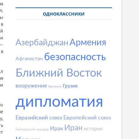
на
л,
ОДНОКЛАССНИКИ
ны
 в
ий
 и
Армения
Азербайджан
 —
 в
безопасность
Афганистан
Ближний Восток
ил
ня
ри
вооружения
Грузия
Германия
дипломатия
го
ве
Евразийский союз
Европейский союз
у,
ть
Иран
Ирак
история
Зангезурский коридор
ет