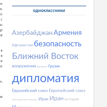
ми
н,
ОДНОКЛАССНИКИ
го
 с
вы
др
Армения
Азербайджан
ев
безопасность
Афганистан
 в
Ближний Восток
 в
ся
вооружения
Грузия
ие
Германия
дипломатия
м,
Евразийский союз
Европейский союз
ня
Иран
Ирак
история
Зангезурский коридор