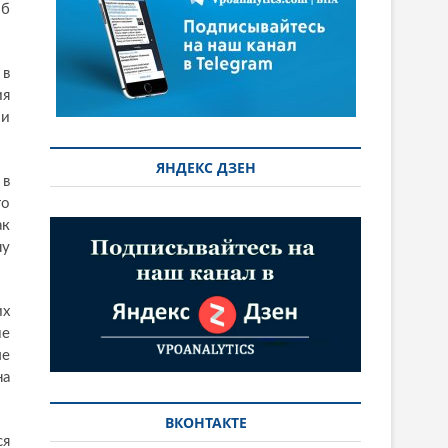
об
 в
ия
 и
ЯНДЕКС ДЗЕН
 в
го
ак
ну
их
ме
ые
на
ВКОНТАКТЕ
ся