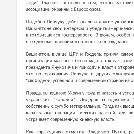
леди". Главное состояло в том, чтобы застави
ассоциации Украины с Евросоюзом.
Подобно Пинчуку действовали и другие украински
Вашингтоне свои интересы и убедить американск
в готовившемся госперевороте. Впрочем, особенн
его единомышленников полностью оправдались.
Вашингтон, в лице ЦРУ и Госдепа, принял самое
организации массовых беспорядков, так называе
президента Януковича и приходу к власти открове
что пожертвования Пинчука и других олигархов
"свободной, успешной и современной страной на о
Правда, нынешнюю Украину трудно назвать и успеш
украинских "королей". Лидеров сегодняшне
собственных, сугубо материальные. Тогда как высш
карательные операции киевских властей, для ни
устраивает современную киевскую власть.
Как справедливо отметил Владимир Путин, ре