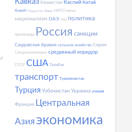
Кавказ
Каспий
Казахстан
Китай
Кувейт
НАТО
наука
Курдистан
Ливан
политика
национализм
ОАЭ
ОВД
Россия
санкции
пропаганда
Саудовская Аравия
Сирия
сельское хозяйство
срединный коридор
Средиземноморье
»?
США
СССР
Талибан
транспорт
Туркменистан
Турция
Узбекистан
Украина
учения
Центральная
Франция
экономика
Азия