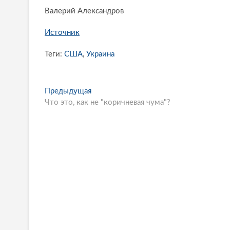
Валерий Александров
Источник
Теги:
США
,
Украина
P
Предыдущая
П
Что это, как не "коричневая чума"?
р
o
е
s
д
ы
t
д
n
у
щ
a
а
v
я
i
с
т
g
а