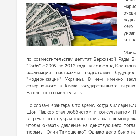
мари
очев
журна
Zero 
укра
коорд
Майкл
по совместительству депутат Верховной Рады В
"Forbs", с 2009 по 2013 годы внес в фонд Клинтон
реализации программы подготовки будущих 
"модернизации" Украины. В чем именно закл
совершенного в Киеве государственного перев
Вашингтона правительства.
По словам Крайгера, в то время, когда Хиллари К
Шон Паркер стал лоббистом и консультантом Пи
встречах этого украинского олигарха с помощн
чтобы оказать давление на действующего тогда
тюрьмы Юлии Тимошенко". Однако дело было не 