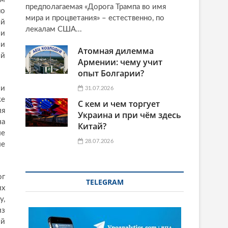
предполагаемая «Дорога Трампа во имя
но
мира и процветания» – естественно, по
ий
лекалам США...
ии
зи
Атомная дилемма
ый
Армении: чему учит
опыт Болгарии?
 и
31.07.2026
ке
С кем и чем торгует
ля
Украина и при чём здесь
ча
Китай?
ле
28.07.2026
ле
ог
TELEGRAM
их
у,
из
ой