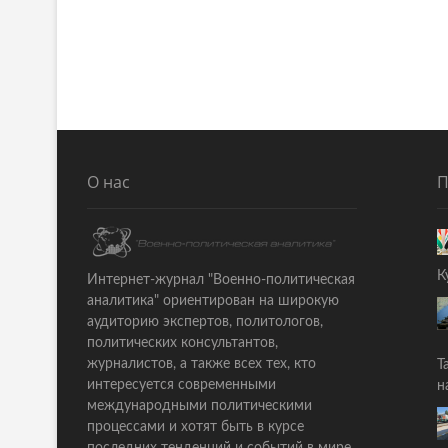
a
т
ь
t
я
i
:
o
n
О нас
П
К
Интернет-журнал "Военно-политическая
аналитика" ориентирован на широкую
аудиторию экспертов, политологов,
политических консультантов,
журналистов, а также всех тех, кто
Т
интересуется современными
н
международными политическими
процессами и хотят быть в курсе