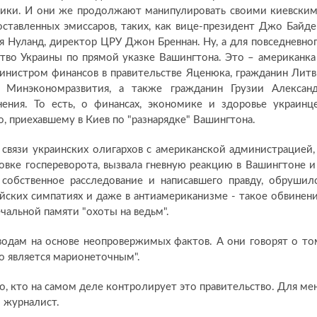
ики. И они же продолжают манипулировать своими киевски
ставленных эмиссаров, таких, как вице-президент Джо Байде
 Нуланд, директор ЦРУ Джон Бреннан. Ну, а для повседневно
ство Украины по прямой указке Вашингтона. Это – американка
министром финансов в правительстве Яценюка, гражданин Лит
 Минэкономразвития, а также гражданин Грузии Алексан
ения. То есть, о финансах, экономике и здоровье украинц
, приехавшему в Киев по "разнарядке" Вашингтона.
связи украинских олигархов с американской администрацией,
овке госпереворота, вызвала гневную реакцию в Вашингтоне и
 собственное расследование и написавшего правду, обрушил
ийских симпатиях и даже в антиамериканизме - такое обвинен
чальной памяти "охоты на ведьм".
одам на основе неопровержимых фактов. А они говорят о то
во является марионеточным".
о, кто на самом деле контролирует это правительство. Для ме
й журналист.