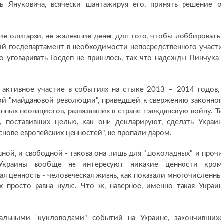
ть Януковича, всячески шантажируя его, принять решение 
е олигархи, не жалевшие денег для того, чтобы лоббировать
ий госдепартамент в необходимости непосредственного участ
о уговаривать Госдеп не пришлось, так что надежды Пинчука
 активное участие в событиях на стыке 2013 – 2014 годов,
мой "майдановой революции", приведшей к свержению законно
нных неонацистов, развязавших в стране гражданскую войну. Т
, поставивших целью, как они декларируют, сделать Украи
снове европейских ценностей", не пропали даром.
ной, и свободной - такова она лишь для "шоколадных" и проч
й Украины вообще не интересуют никакие ценности кро
ая ценность - человеческая жизнь, как показали многочисленн
х просто равна нулю. Что ж, наверное, именно такая Украи
альными "кукловодами" событий на Украине, закончивших