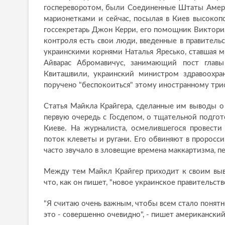
госпереворотом, были Соединенные Штаты Амер
марионетками и сейчас, посылая в Киев высокопо
госсекретарь Джон Керри, его помощник Виктория
контроля есть свои люди, введенные в правитель
украинскими корнями Наталья Яресько, ставшая 
Айварас Абромавичус, занимающий пост главы
Квиташвили, украинский министром здравоохран
поручено "беспокоиться" этому иностранному трио
Статья Майкла Крайгера, сделанные им выводы о 
первую очередь с Госдепом, о тщательной подгот
Киеве. На журналиста, осмелившегося провести
поток клеветы и ругани. Его обвиняют в проросс
часто звучало в зловещие времена маккартизма, пе
Между тем Майкл Крайгер приходит к своим выв
что, как он пишет, "новое украинское правительст
"Я считаю очень важным, чтобы всем стало понятн
это - совершенно очевидно", - пишет американски