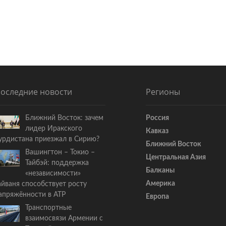
ь
я
:
оследние новости
Регионы
Ближний Восток: зачем
Россия
лидер Иракского
Кавказ
урдистана приезжал в Сирию?
Ближний Восток
Вашингтон – Токио –
Центральная Азия
Тайбэй: поддержка
Балканы
«независимости»
Америка
айваня способствует росту
апряжённости в АТР
Европа
Транспортные
взаимосвязи Армении с