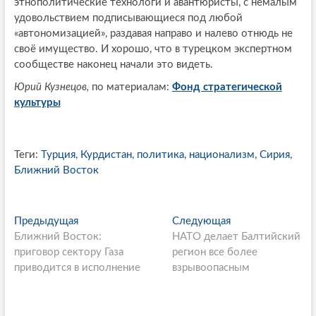
этнополитические технологи и авантюристы, с немалым
удовольствием подписывающиеся под любой
«автономизацией», раздавая направо и налево отнюдь не
своё имущество. И хорошо, что в турецком экспертном
сообществе наконец начали это видеть.
Юрий Кузнецов,
по материалам:
Фонд стратегической
культуры
Теги:
Турция
,
Курдистан
,
политика
,
национализм
,
Сирия
,
Ближний Восток
P
Предыдущая
П
Следующая
С
Ближний Восток:
р
НАТО делает Балтийский
л
o
приговор сектору Газа
е
регион все более
е
s
приводится в исполнение
д
взрывоопасным
д
ы
у
t
д
ю
n
у
щ