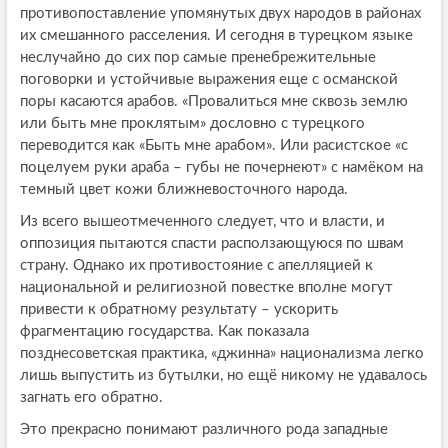
противопоставление упомянутых двух народов в районах
их смешанного расселения. И сегодня в турецком языке
неслучайно до сих пор самые пренебрежительные
поговорки и устойчивые выражения еще с османской
поры касаются арабов. «Провалиться мне сквозь землю
или быть мне проклятым» дословно с турецкого
переводится как «Быть мне арабом». Или расистское «с
поцелуем руки араба – губы не почернеют» с намёком на
темный цвет кожи ближневосточного народа.
Из всего вышеотмеченного следует, что и власти, и
оппозиция пытаются спасти расползающуюся по швам
страну. Однако их противостояние с апелляцией к
национальной и религиозной повестке вполне могут
привести к обратному результату – ускорить
фрагментацию государства. Как показала
позднесоветская практика, «джинна» национализма легко
лишь выпустить из бутылки, но ещё никому не удавалось
загнать его обратно.
Это прекрасно понимают различного рода западные