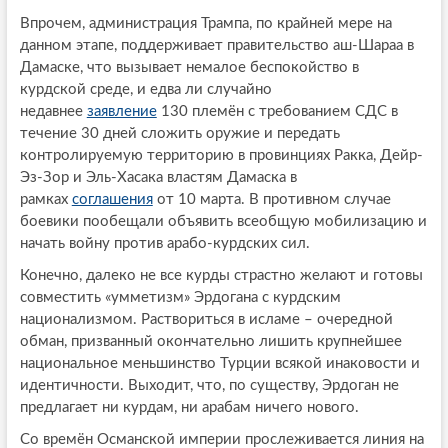
Впрочем, администрация Трампа, по крайней мере на
данном этапе, поддерживает правительство аш-Шараа в
Дамаске, что вызывает немалое беспокойство в
курдской среде, и едва ли случайно
недавнее
заявление
130 племён с требованием СДС в
течение 30 дней сложить оружие и передать
контролируемую территорию в провинциях Ракка, Дейр-
Эз-Зор и Эль-Хасака властям Дамаска в
рамках
соглашения
от 10 марта. В противном случае
боевики пообещали объявить всеобщую мобилизацию и
начать войну против арабо-курдских сил.
Конечно, далеко не все курды страстно желают и готовы
совместить «умметизм» Эрдогана с курдским
национализмом. Раствориться в исламе – очередной
обман, призванный окончательно лишить крупнейшее
национальное меньшинство Турции всякой инаковости и
идентичности. Выходит, что, по существу, Эрдоган не
предлагает ни курдам, ни арабам ничего нового.
Со времён Османской империи прослеживается линия на