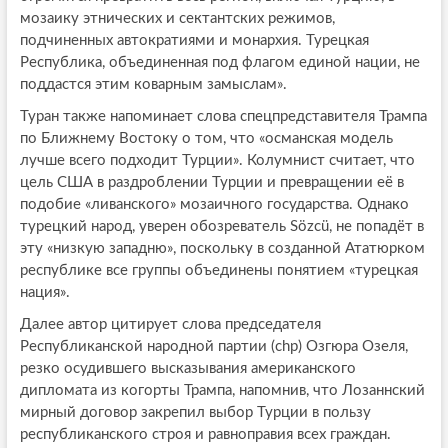
мозаику этнических и сектантских режимов,
подчиненных автократиями и монархия. Турецкая
Республика, объединенная под флагом единой нации, не
поддастся этим коварным замыслам».
Туран также напоминает слова спецпредставителя Трампа
по Ближнему Востоку о том, что «османская модель
лучше всего подходит Турции». Колумнист считает, что
цель США в раздроблении Турции и превращении её в
подобие «ливанского» мозаичного государства. Однако
турецкий народ, уверен обозреватель Sözcü, не попадёт в
эту «низкую западню», поскольку в созданной Ататюрком
республике все группы объединены понятием «турецкая
нация».
Далее автор цитирует слова председателя
Республиканской народной партии (chp) Озгюра Озеля,
резко осудившего высказывания американского
дипломата из когорты Трампа, напомнив, что Лозаннский
мирный договор закрепил выбор Турции в пользу
республиканского строя и равноправия всех граждан.