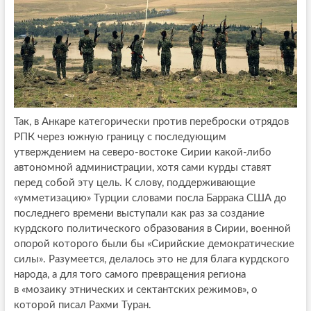
Так, в Анкаре категорически против переброски отрядов
РПК через южную границу с последующим
утверждением на северо-востоке Сирии какой-либо
автономной администрации, хотя сами курды ставят
перед собой эту цель. К слову, поддерживающие
«умметизацию» Турции словами посла Баррака США до
последнего времени выступали как раз за создание
курдского политического образования в Сирии, военной
опорой которого были бы «Сирийские демократические
силы». Разумеется, делалось это не для блага курдского
народа, а для того самого превращения региона
в «мозаику этнических и сектантских режимов», о
которой писал Рахми Туран.