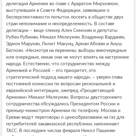
делегация Армении во главе с Араратом Мирзояном,
выступившим в Совете Федерации, заявившим о
бесперспективности попыток посеять в обществе двух
стран непонимание и неопределенность. В составе
делегации – вице-спикер Ален Симонян и депутаты
Рубен Рубинян, Микаэл Мелкумян, Владимир Варданян,
Эдмон Марукян, Лилит Макунц, Арман Абовян и Ануш
Беглоян. «Несмотря на перемены, выборы внеочередные
или очередные, никак они не могут влиять на настроение
народа. Естественно, что сотрудничество между
Арменией и Россией – это приоритет, это
стратегический подход нашего народа», – уверен глава
постоянной комиссии по вопросам региональной и
евразийской интеграции, зампред «Процветающей
Армении» Микаэл Мелкумян. Вопросы двустороннего
сотрудничества обсуждались Президентом России и
премьер-министром Армении по телефону. Москва и
Ереван ведут переговоры о ценообразовании на газ для
потребителей закавказской республики, напоминает
ТАСС
. В последних числах февраля Никол Пашинян