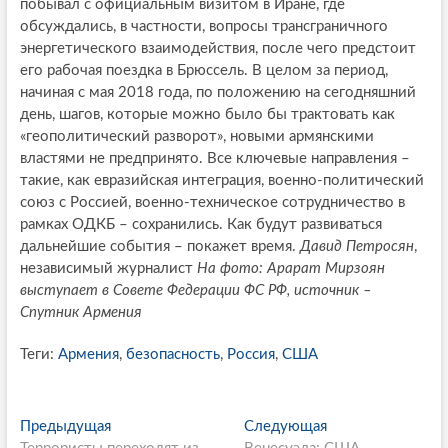
побывал с официальным визитом в Иране, где
обсуждались, в частности, вопросы трансграничного
энергетического взаимодействия, после чего предстоит
его рабочая поездка в Брюссель. В целом за период,
начиная с мая 2018 года, по положению на сегодняшний
день, шагов, которые можно было бы трактовать как
«геополитический разворот», новыми армянскими
властями не предпринято. Все ключевые направления –
такие, как евразийская интеграция, военно-политический
союз с Россией, военно-техническое сотрудничество в
рамках ОДКБ – сохранились. Как будут развиваться
дальнейшие события – покажет время.
Давид Петросян
,
независимый журналист
На фото: Арарат Мирзоян
выступает в Совете Федерации ФС РФ, источник –
Спутник Армения
Теги:
Армения
,
безопасность
,
Россия
,
США
P
Предыдущая
П
Следующая
С