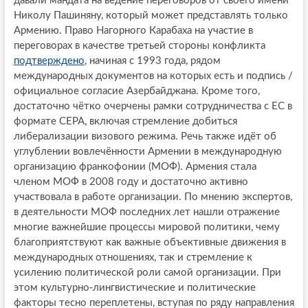
давали мандата на ведение переговоров от своего имени
Николу Пашиняну, который может представлять только
Армению. Право Нагорного Карабаха на участие в
переговорах в качестве третьей стороны конфликта
подтверждено
, начиная с 1993 года, рядом
международных документов на которых есть и подпись /
официальное согласие Азербайджана. Кроме того,
достаточно чётко очерчены рамки сотрудничества с ЕС в
формате CEPA, включая стремление добиться
либерализации визового режима. Речь также идёт об
углублении вовлечённости Армении в международную
организацию франкофонии (МОФ). Армения стала
членом МОФ в 2008 году и достаточно активно
участвовала в работе организации. По мнению экспертов,
в деятельности МОФ последних лет нашли отражение
многие важнейшие процессы мировой политики, чему
благоприятствуют как важные объективные движения в
международных отношениях, так и стремление к
усилению политической роли самой организации. При
этом культурно-лингвистические и политические
факторы тесно переплетены, вступая по ряду направления