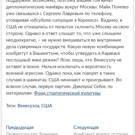
поддержки. Возможно, поэтому Вашингтон начал
дипломатические манёвры вокруг Москвы. Майк Помпео
уже связывался с Сергеем Лавровым по телефону,
уговаривая
«обсудить ситуацию в Каракасе»
. Видимо, в
США не отказались от попыток склонить Москву на свою
сторону. Однако в ответ слышат то, что уже слышали
неоднократно, – не нужно вмешиваться во внутренние
дела суверенных государств. Какую новую комбинацию
изобретут в Вашингтоне, чтобы утвердить в Каракасе
послушный янки режим? Ясно лишь, что Венесуэлу не
оставят в покое. Нельзя исключать и вероятность
военной агрессии. Однако пока, как говорят в таких
случаях в шахматах, США начинают и проигрывают. Во
всяком случае, первую партию.
Дмитрий Седов
, по
материалам:
Фонд стратегической культуры
Теги:
Венесуэла
,
США
P
Предыдущая
П
Следующая
С
Правительство Армении
р
Конфликт вокруг острова
л