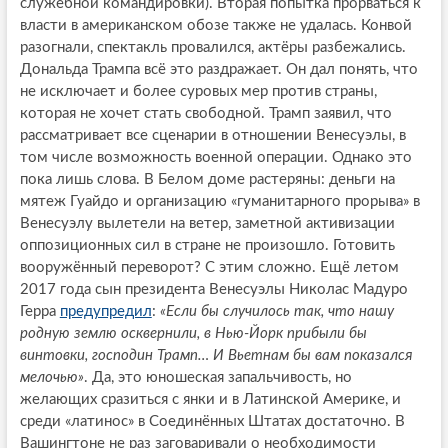
служебной командировки). Вторая попытка прорваться к
власти в американском обозе также не удалась. Конвой
разогнали, спектакль провалился, актёры разбежались.
Дональда Трампа всё это раздражает. Он дал понять, что
не исключает и более суровых мер против страны,
которая не хочет стать свободной. Трамп заявил, что
рассматривает все сценарии в отношении Венесуэлы, в
том числе возможность военной операции. Однако это
пока лишь слова. В Белом доме растеряны: деньги на
мятеж Гуайдо и организацию «гуманитарного прорыва» в
Венесуэлу вылетели на ветер, заметной активизации
оппозиционных сил в стране не произошло. Готовить
вооружённый переворот? С этим сложно. Ещё летом
2017 года сын президента Венесуэлы Николас Мадуро
Герра
предупредил
:
«Если бы случилось так, что нашу
родную землю осквернили, в Нью-Йорк прибыли бы
винтовки, господин Трамп… И Вьетнам бы вам показался
мелочью»
. Да, это юношеская запальчивость, но
желающих сразиться с янки и в Латинской Америке, и
среди «латинос» в Соединённых Штатах достаточно. В
Вашингтоне не раз заговаривали о необходимости