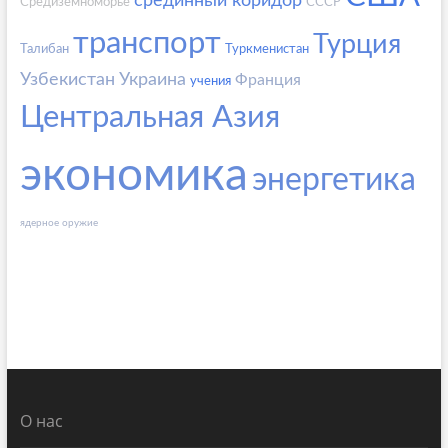
срединный коридор
Средиземноморье
СССР
транспорт
Турция
Талибан
Туркменистан
Узбекистан
Украина
Франция
учения
Центральная Азия
экономика
энергетика
ядерное оружие
О нас