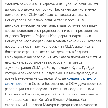
сменить режимы в Никарагуа и на Кубе, но режимы эти
до сих пор держатся прочно. Так какую же «истинную
демократию» США собираются восстанавливать в
Венесуэле? Поскольку режим Уго Чавеса США
демократическим не считали, видимо, имеется в виду
время правления его предшественников – президентов
Андреса Переса и Рафаэля Кальдеры, внедрявших в
Венесуэле неолиберальную модель экономики, которая
позволяла нефтяным корпорациям США выкачивать
богатства страны, а население держать в бедности.
Боливарианская революция Уго Чавеса покончила с этим
наследием, восстановить которое и пытается
администрация США, действуя руками Хуана Гуайдо,
который сейчас осел в Колумбии. На международной
арене Венесуэла не одинока. В ходе
концептуального
столкновения
в Совете Безопасности ООН двух проектов
резолюции по Венесуэле, внесённых Соединёнными
Штатами и Россией, за российский проект голосовали
такие державы, как Китай и Южная Африка. Есть
сторонники Николаса Мадуро и среди глав государств