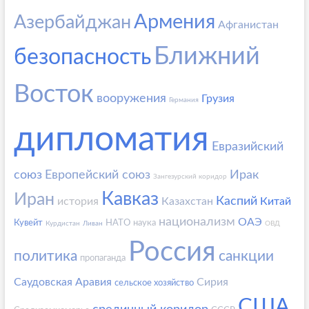
Армения
Азербайджан
Афганистан
Ближний
безопасность
Восток
вооружения
Грузия
Германия
дипломатия
Евразийский
союз
Европейский союз
Ирак
Зангезурский коридор
Кавказ
Иран
Каспий
история
Казахстан
Китай
национализм
ОАЭ
Кувейт
НАТО
наука
Курдистан
Ливан
ОВД
Россия
политика
санкции
пропаганда
Саудовская Аравия
Сирия
сельское хозяйство
США