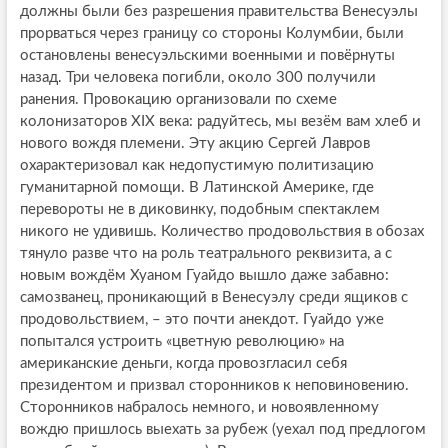
должны были без разрешения правительства Венесуэлы
прорваться через границу со стороны Колумбии, были
остановлены венесуэльскими военными и повёрнуты
назад. Три человека погибли, около 300 получили
ранения. Провокацию организовали по схеме
колонизаторов XIX века: радуйтесь, мы везём вам хлеб и
нового вождя племени. Эту акцию Сергей Лавров
охарактеризовал как недопустимую политизацию
гуманитарной помощи. В Латинской Америке, где
перевороты не в диковинку, подобным спектаклем
никого не удивишь. Количество продовольствия в обозах
тянуло разве что на роль театрального реквизита, а с
новым вождём Хуаном Гуайдо вышло даже забавно:
самозванец, проникающий в Венесуэлу среди ящиков с
продовольствием, – это почти анекдот. Гуайдо уже
попытался устроить «цветную революцию» на
американские деньги, когда провозгласил себя
президентом и призвал сторонников к неповиновению.
Сторонников набралось немного, и новоявленному
вождю пришлось выехать за рубеж (уехал под предлогом