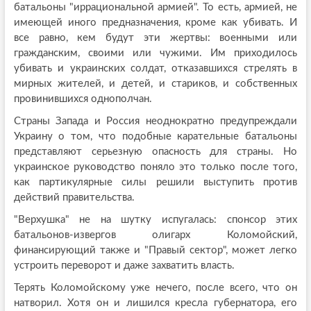
батальоны "иррациональной армией". То есть, армией, не
имеющей иного предназначения, кроме как убивать. И
все равно, кем будут эти жертвы: военными или
гражданским, своими или чужими. Им приходилось
убивать и украинских солдат, отказавшихся стрелять в
мирных жителей, и детей, и стариков, и собственных
провинившихся однополчан.
Страны Запада и Россия неоднократно предупреждали
Украину о том, что подобные карательные батальоны
представляют серьезную опасность для страны. Но
украинское руководство поняло это только после того,
как партикулярные силы решили выступить против
действий правительства.
"Верхушка" не на шутку испугалась: спонсор этих
батальонов-извергов олигарх Коломойский,
финансирующий также и "Правый сектор", может легко
устроить переворот и даже захватить власть.
Терять Коломойскому уже нечего, после всего, что он
натворил. Хотя он и лишился кресла губернатора, его