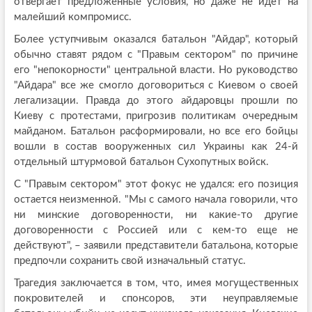
отвергает предложенные условия, но даже не идет на
малейший компромисс.
Более уступчивым оказался батальон "Айдар", который
обычно ставят рядом с "Правым сектором" по причине
его "непокорности" центральной власти. Но руководство
"Айдара" все же смогло договориться с Киевом о своей
легализации. Правда до этого айдаровцы прошли по
Киеву с протестами, пригрозив политикам очередным
майданом. Батальон расформировали, но все его бойцы
вошли в состав вооруженных сил Украины как 24-й
отдельный штурмовой батальон Сухопутных войск.
С "Правым сектором" этот фокус не удался: его позиция
остается неизменной. "Мы с самого начала говорили, что
ни минские договоренности, ни какие-то другие
договоренности с Россией или с кем-то еще не
действуют", – заявили представители батальона, которые
предпочли сохранить свой изначальный статус.
Трагедия заключается в том, что, имея могущественных
покровителей и спонсоров, эти неуправляемые