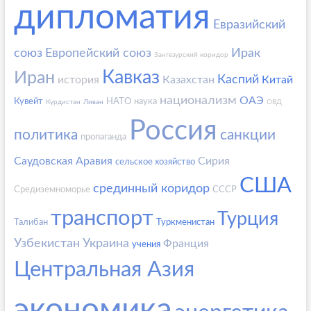
дипломатия
Евразийский
союз
Европейский союз
Ирак
Зангезурский коридор
Кавказ
Иран
Каспий
история
Казахстан
Китай
национализм
ОАЭ
Кувейт
НАТО
наука
Курдистан
Ливан
ОВД
Россия
политика
санкции
пропаганда
Саудовская Аравия
Сирия
сельское хозяйство
США
срединный коридор
Средиземноморье
СССР
транспорт
Турция
Талибан
Туркменистан
Узбекистан
Украина
Франция
учения
Центральная Азия
экономика