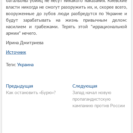
батальоны убийц не несут никакого наказания. Киевские
власти никогда не смогут разоружить их, и, скорее всего,
вооруженные до зубов люди разбредутся по Украине и
будут зарабатывать на жизнь привычным делом:
насилием и грабежами. Терять этой "иррациональной
армии" нечего.
Ирина Дмитриева
Источник
Теги:
Украина
P
Предыдущая
П
Следующая
С
Как остановить «Бурю»?
р
Запад начал новую
л
o
е
пропагандистскую
е
s
д
кампанию против России
д
ы
у
t
д
ю
n
у
щ
щ
а