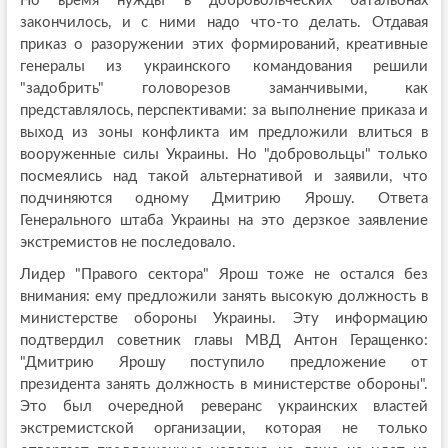
Но время нужды в добровольческих батальонах
закончилось, и с ними надо что-то делать. Отдавая
приказ о разоружении этих формирований, креативные
генералы из украинского командования решили
"задобрить" головорезов заманчивыми, как
представлялось, перспективами: за выполнение приказа и
выход из зоны конфликта им предложили влиться в
вооруженные силы Украины. Но "добровольцы" только
посмеялись над такой альтернативой и заявили, что
подчиняются одному Дмитрию Ярошу. Ответа
Генерального штаба Украины на это дерзкое заявление
экстремистов не последовало.
Лидер "Правого сектора" Ярош тоже не остался без
внимания: ему предложили занять высокую должность в
министерстве обороны Украины. Эту информацию
подтвердил советник главы МВД Антон Геращенко:
"Дмитрию Ярошу поступило предложение от
президента занять должность в министерстве обороны".
Это был очередной реверанс украинских властей
экстремистской организации, которая не только