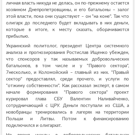
личная власть никуда не делась, он по-прежнему остается
хозяином Днепропетровщины, и его батальоны – залог
этой власти, пока они существуют – он "на коне". Так что
олигарх до последнего будет вкладывать в них деньги,
которые в итоге, к месту сказать, оборачиваются
прибылью.
Украинский политолог, президент Центра системного
анализа и прогнозирования Ростислав Ищенко убежден,
что спонсоров у так называемых добровольческих
батальонов, в том числе и у "Правого сектора",
7несколько, и Коломойский – главный из них. "Правый
сектор" предоставлял, среди прочего, и услуги по
"отжиму собственности". Как рассказал эксперт, в самом
начале формирования "Правого сектора" проект
курировал глава СБУ Валентин Наливайченко,
сотрудничающий с ЦРУ. Деньги поступали из США, а
новобранцы тренировались в лагерях на территории
Польши и Литвы. Потом к финансированию
подключился и олигархат.