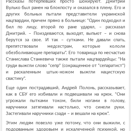
Рассказы потерпевших просто шокируют. Дмитрий
Вулько был ранен на блокпосту и оказался в плену. Его и
других больных пытали представители украинской
нацгвардии, причем прямо в больнице: "Один подходил и
бил по лицу, второй по ране ударял, – рассказал
Дмитрий. – Поиздеваются, выходят, выпьют – и снова
берутся за свое. И так – сутками. Не давали спать,
препятствовали медсестрам, которые кололи
обезболивающие препараты". Его товарища по несчастью
Станислава Станкевича также пытали нацгвардейцы: "На
груди выжгли слово "сепр" (сокращенное от "сепаратист")
и раскаленным штык-ножом выжгли нацистскую
свастику".
Еще один пострадавший, Андрей Полонь, рассказывает,
как в СБУ его избивали и подвешивали на крюк. "Они
угрожали пытками током, били ногами в голову,
наручники затягивали настолько, что синели руки.
Застегивали наручники сзади – и вешали на крюк".
Этим людям повезло уже потому, что они выжили, с
подорванным здоровьем и искалеченной психикой, но