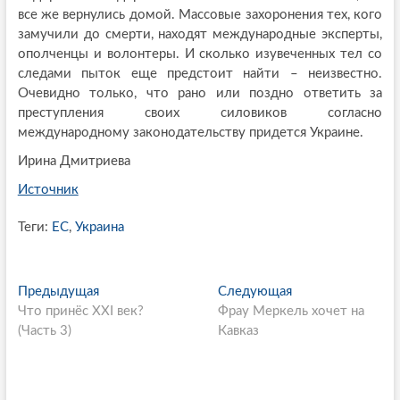
все же вернулись домой. Массовые захоронения тех, кого
замучили до смерти, находят международные эксперты,
ополченцы и волонтеры. И сколько изувеченных тел со
следами пыток еще предстоит найти – неизвестно.
Очевидно только, что рано или поздно ответить за
преступления своих силовиков согласно
международному законодательству придется Украине.
Ирина Дмитриева
Источник
Теги:
ЕС
,
Украина
P
Предыдущая
П
Следующая
С
Что принёс XXI век?
р
Фрау Меркель хочет на
л
o
(Часть 3)
е
Кавказ
е
s
д
д
ы
у
t
д
ю