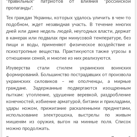
"правильных" патриотов от влияния "российской
пропаганды".
Тех граждан Украины, которых удалось уличить в чем-то
подобном, ждет незавидная участь. В течение многих
дней или даже недель людей, неугодных власти, держат
в камерах или подвалах при минусовой температуре, без
пищи и воды, применяют физическое воздействие и
психотропные вещества. Практикуются также угрозы в
отношении семей, и многие из них реализуются.
Изуверства стали стилем украинских воинских
формирований. Большинство пострадавших от произвола
украинских силовиков – не ополченцы, а мирные
граждане. Задержанные подвергаются изощренным
пыткам: утопление, удушение веревкой, раздробление
конечностей, избиение арматурой, битами и прикладами,
удары ножом, прижигание раскаленными предметами,
использование электрошока, выстрелы по живым
мишеням из оружия, выгон на минные поля. Список
можно продолжать.