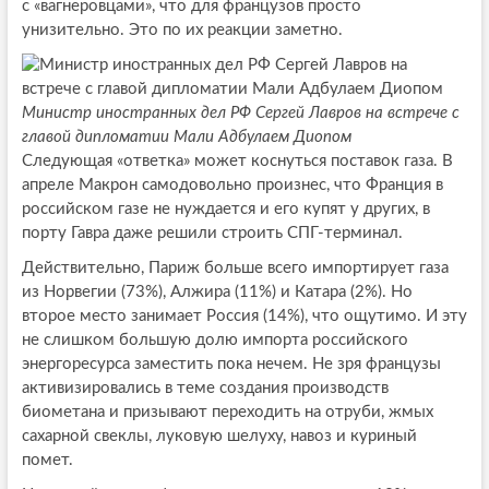
с «вагнеровцами», что для французов просто
унизительно. Это по их реакции заметно.
Министр иностранных дел РФ Сергей Лавров на встрече с
главой дипломатии Мали Адбулаем Диопом
Следующая «ответка» может коснуться поставок газа. В
апреле Макрон самодовольно произнес, что Франция в
российском газе не нуждается и его купят у других, в
порту Гавра даже решили строить СПГ-терминал.
Действительно, Париж больше всего импортирует газа
из Норвегии (73%), Алжира (11%) и Катара (2%). Но
второе место занимает Россия (14%), что ощутимо. И эту
не слишком большую долю импорта российского
энергоресурса заместить пока нечем. Не зря французы
активизировались в теме создания производств
биометана и призывают переходить на отруби, жмых
сахарной свеклы, луковую шелуху, навоз и куриный
помет.