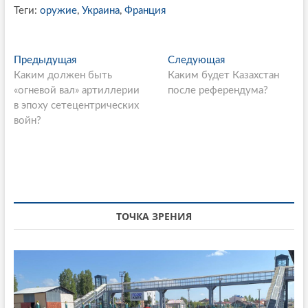
Теги:
оружие
,
Украина
,
Франция
P
Предыдущая
П
Следующая
С
Каким должен быть
р
Каким будет Казахстан
л
o
«огневой вал» артиллерии
е
после референдума?
е
s
в эпоху сетецентрических
д
д
войн?
ы
у
t
д
ю
n
у
щ
щ
а
a
а
я
v
я
с
i
с
т
ТОЧКА ЗРЕНИЯ
т
а
g
а
т
a
т
ь
ь
я
t
я
:
i
: