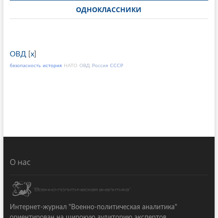
ОДНОКЛАССНИКИ
ОВД
[
x
]
безопасность
история
НАТО
ОВД
Россия
СССР
О нас
Интернет-журнал "Военно-политическая аналитика"
ориентирован на широкую аудиторию экспертов,