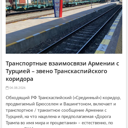
o
n
Транспортные взаимосвязи Армении с
Турцией – звено Транскаспийского
коридора
04.08.2026
Обходящий РФ Транскаспийский («Срединный») коридор,
продвигаемый Брюсселем и Вашингтоном, включает и
транспортное / транзитное сообщение Армении с
Турцией, на что нацелена и предполагаемая «Дорога
Трампа во имя мира и процветания» – естественно, по