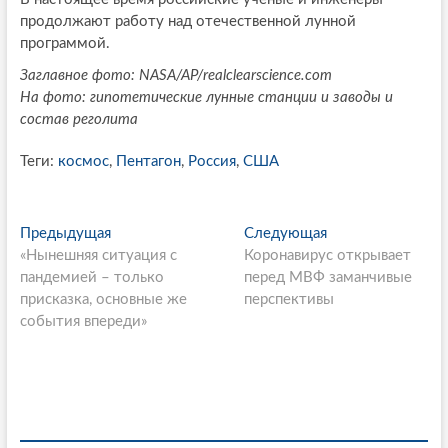
продолжают работу над отечественной лунной
программой.
Заглавное фото: NASA/AP/realclearscience.com
На фото: гипотетические лунные станции и заводы и
состав реголита
Теги:
космос
,
Пентагон
,
Россия
,
США
P
Предыдущая
П
Следующая
С
«Нынешняя ситуация с
р
Коронавирус открывает
л
o
пандемией – только
е
перед МВФ заманчивые
е
s
присказка, основные же
д
перспективы
д
события впереди»
ы
у
t
д
ю
n
у
щ
щ
а
a
а
я
v
я
с