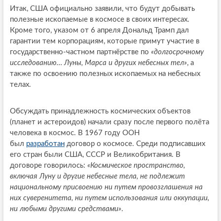
Итак, США официально заявили, что будут добывать
полезные ископаемые в космосе в своих интересах.
Кроме того, указом от 6 апреля Дональд Трамп дал
гарантии тем корпорациям, которые примут участие в
государственно-частном партнёрстве по
«долгосрочному
исследованию… Луны, Марса и других небесных тел»
, а
также по освоению полезных ископаемых на небесных
телах.
Обсуждать принадлежность космических объектов
(планет и астероидов) начали сразу после первого полёта
человека в космос. В 1967 году ООН
был
разработан
договор о космосе. Среди подписавших
его стран были США, СССР и Великобритания. В
договоре говорилось:
«Космическое пространство,
включая Луну и другие небесные тела, не подлежит
национальному присвоению ни путем провозглашения на
них суверенитета, ни путем использования или оккупации,
ни любыми другими средствами»
.