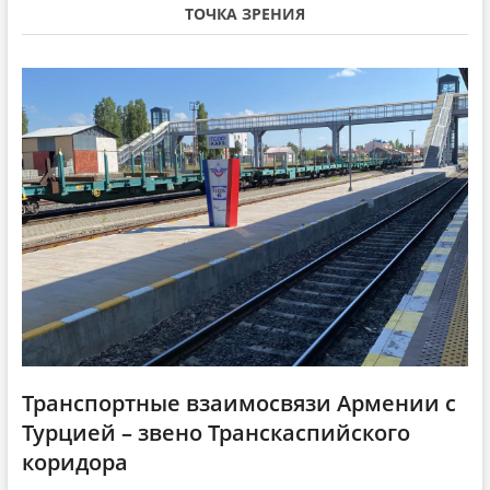
i
с
т
ТОЧКА ЗРЕНИЯ
т
а
g
а
т
a
т
ь
ь
я
t
я
:
i
:
o
n
Транспортные взаимосвязи Армении с
Турцией – звено Транскаспийского
коридора