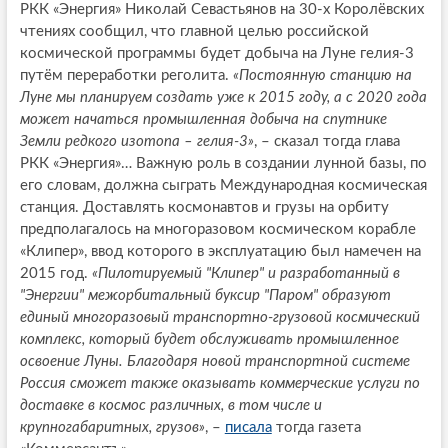
РКК «Энергия» Николай Севастьянов на 30-х Королёвских
чтениях сообщил, что главной целью российской
космической программы будет добыча на Луне гелия-3
путём переработки реголита.
«Постоянную станцию на
Луне мы планируем создать уже к 2015 году, а с 2020 года
может начаться промышленная добыча на спутнике
Земли редкого изотопа – гелия-3»
, – сказал тогда глава
РКК «Энергия»… Важную роль в создании лунной базы, по
его словам, должна сыграть Международная космическая
станция. Доставлять космонавтов и грузы на орбиту
предполагалось на многоразовом космическом корабле
«Клипер», ввод которого в эксплуатацию был намечен на
2015 год.
«Пилотируемый "Клипер" и разработанный в
"Энергии" межорбитальный буксир "Паром" образуют
единый многоразовый транспортно-грузовой космический
комплекс, который будет обслуживать промышленное
освоение Луны. Благодаря новой транспортной системе
Россия сможет также оказывать коммерческие услуги по
доставке в космос различных, в том числе и
крупногабаритных, грузов»
, –
писала
тогда газета