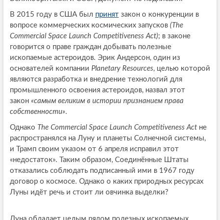
В 2015 году в США был
принят
закон о конкуренции в
вопросе коммерческих космических запусков
(The
Commercial Space Launch Competitiveness Act)
; в законе
говорится о праве граждан добывать полезные
ископаемые астероидов. Эрик Андерсон, один из
основателей компании
Planetary Resources
, целью которой
являются разработка и внедрение технологий для
промышленного освоения астероидов, назвал этот
закон
«самым великим в истории признанием права
собственности»
.
Однако
The Commercial Space Launch Competitiveness Act
не
распространялся на Луну и планеты Солнечной системы,
и Трамп своим указом от 6 апреля исправил этот
«недостаток». Таким образом, Соединённые Штаты
отказались соблюдать подписанный ими в 1967 году
договор о космосе. Однако о каких природных ресурсах
Луны идёт речь и стоит ли овчинка выделки?
Луна обладает целым рядом полезных ископаемых,