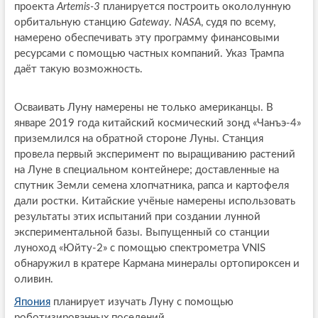
проекта
Artemis-3
планируется построить окололунную
орбитальную станцию
Gateway
.
NASA
, судя по всему,
намерено обеспечивать эту программу финансовыми
ресурсами с помощью частных компаний. Указ Трампа
даёт такую возможность.
Осваивать Луну намерены не только американцы. В
январе 2019 года китайский космический зонд «Чанъэ-4»
приземлился на обратной стороне Луны. Станция
провела первый эксперимент по выращиванию растений
на Луне в специальном контейнере; доставленные на
спутник Земли семена хлопчатника, рапса и картофеля
дали ростки. Китайские учёные намерены использовать
результаты этих испытаний при создании лунной
экспериментальной базы. Выпущенный со станции
луноход «Юйту-2» с помощью спектрометра VNIS
обнаружил в кратере Кармана минералы ортопироксен и
оливин.
Япония
планирует изучать Луну с помощью
роботизированных поселений.