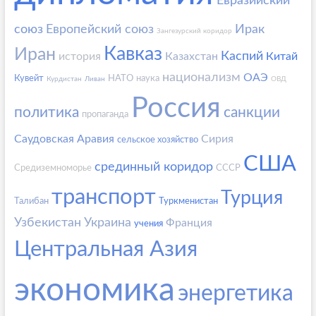
Евразийский
союз
Европейский союз
Ирак
Зангезурский коридор
Кавказ
Иран
Каспий
история
Казахстан
Китай
национализм
ОАЭ
Кувейт
НАТО
наука
Курдистан
Ливан
ОВД
Россия
политика
санкции
пропаганда
Саудовская Аравия
Сирия
сельское хозяйство
США
срединный коридор
Средиземноморье
СССР
транспорт
Турция
Талибан
Туркменистан
Узбекистан
Украина
Франция
учения
Центральная Азия
экономика
энергетика