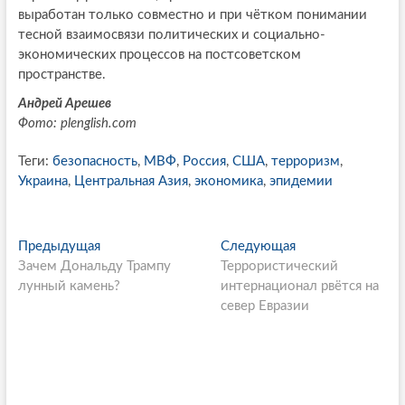
выработан только совместно и при чётком понимании
тесной взаимосвязи политических и социально-
экономических процессов на постсоветском
пространстве.
Андрей Арешев
Фото: plenglish.com
Теги:
безопасность
,
МВФ
,
Россия
,
США
,
терроризм
,
Украина
,
Центральная Азия
,
экономика
,
эпидемии
P
Предыдущая
П
Следующая
С
Зачем Дональду Трампу
р
Террористический
л
o
лунный камень?
е
интернационал рвётся на
е
s
д
север Евразии
д
ы
у
t
д
ю
n
у
щ
щ
а
a