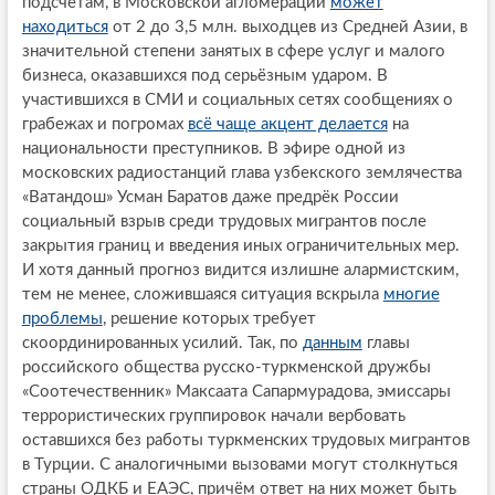
подсчётам, в Московской агломерации
может
находиться
от 2 до 3,5 млн. выходцев из Средней Азии, в
значительной степени занятых в сфере услуг и малого
бизнеса, оказавшихся под серьёзным ударом. В
участившихся в СМИ и социальных сетях сообщениях о
грабежах и погромах
всё чаще акцент делается
на
национальности преступников. В эфире одной из
московских радиостанций глава узбекского землячества
«Ватандош» Усман Баратов даже предрёк России
социальный взрыв среди трудовых мигрантов после
закрытия границ и введения иных ограничительных мер.
И хотя данный прогноз видится излишне алармистским,
тем не менее, сложившаяся ситуация вскрыла
многие
проблемы
, решение которых требует
скоординированных усилий. Так, по
данным
главы
российского общества русско-туркменской дружбы
«Соотечественник» Максаата Сапармурадова, эмиссары
террористических группировок начали вербовать
оставшихся без работы туркменских трудовых мигрантов
в Турции. С аналогичными вызовами могут столкнуться
страны ОДКБ и ЕАЭС, причём ответ на них может быть