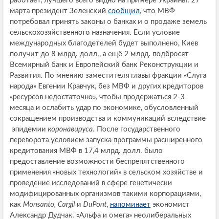
работает, лучшего всего видно на примере Украины: 27
марта президент Зеленский
сообщил
, что МВФ
потребовал принять законы о банках и о продаже земель
сельскохозяйственного назначения. Если условие
международных благодетелей будет выполнено, Киев
получит до 8 млрд. долл., а ещё 2 млрд. подбросят
Всемирный банк и Европейский банк Реконструкции и
Развития. По мнению заместителя главы фракции «Слуга
народа» Евгении Кравчук, без МВФ и других кредиторов
«ресурсов недостаточно», чтобы продержаться 2-3
месяца и ослабить удар по экономике, обусловленный
сокращением производства и коммуникаций вследствие
эпидемии
коронавируса
. После государственного
переворота условием запуска программы расширенного
кредитования МВФ в 17,4 млрд. долл. было
предоставление возможности беспрепятственного
применения «новых технологий» в сельском хозяйстве и
проведение исследований в сфере генетически
модифицированных организмов такими корпорациями,
как
Monsanto, Cargil
и
DuPont
,
напоминает
экономист
Александр Дудчак. «Альфа и омега» неолиберальных