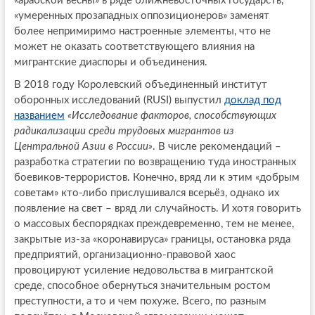
«арабской весны» в ряде ближневосточных государств,
«умеренных прозападных оппозиционеров» заменят
более непримиримо настроенные элементы, что не
может не оказать соответствующего влияния на
мигрантские диаспоры и объединения.
В 2018 году Королевский объединенный институт
оборонных исследований (RUSI) выпустил
доклад под
названием
«Исследование факторов, способствующих
радикализации среди трудовых мигрантов из
Центральной Азии в России»
. В числе рекомендаций –
разработка стратегии по возвращению туда иностранных
боевиков-террористов. Конечно, вряд ли к этим «добрым
советам» кто-либо прислушивался всерьёз, однако их
появление на свет – вряд ли случайность. И хотя говорить
о массовых беспорядках преждевременно, тем не менее,
закрытые из-за «коронавируса» границы, остановка ряда
предприятий, организационно-правовой хаос
провоцируют усиление недовольства в мигрантской
среде, способное обернуться значительным ростом
преступности, а то и чем похуже. Всего, по разным