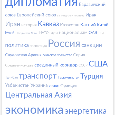
дипломатия
Евразийский
союз
Европейский союз
Ирак
Зангезурский коридор
Кавказ
Иран
Каспий
история
Казахстан
Китай
национализм
ОАЭ
Кувейт
НАТО
наука
Курдистан
Ливан
ОВД
Россия
политика
санкции
пропаганда
Саудовская Аравия
Сирия
сельское хозяйство
США
срединный коридор
Средиземноморье
СССР
транспорт
Турция
Талибан
Туркменистан
Узбекистан
Украина
Франция
учения
Центральная Азия
экономика
энергетика