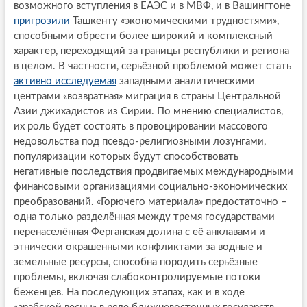
возможного вступления в ЕАЭС и в МВФ, и в Вашингтоне
пригрозили
Ташкенту «экономическими трудностями»,
способными обрести более широкий и комплексный
характер, переходящий за границы республики и региона
в целом. В частности, серьёзной проблемой может стать
активно исследуемая
западными аналитическими
центрами «возвратная» миграция в страны Центральной
Азии джихадистов из Сирии. По мнению специалистов,
их роль будет состоять в провоцировании массового
недовольства под псевдо-религиозными лозунгами,
популяризации которых будут способствовать
негативные последствия продвигаемых международными
финансовыми организациями социально-экономических
преобразований. «Горючего материала» предостаточно –
одна только разделённая между тремя государствами
перенаселённая Ферганская долина с её анклавами и
этнически окрашенными конфликтами за водные и
земельные ресурсы, способна породить серьёзные
проблемы, включая слабоконтролируемые потоки
беженцев. На последующих этапах, как и в ходе