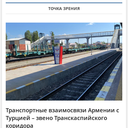
а
я
v
я
с
ТОЧКА ЗРЕНИЯ
i
с
т
т
а
g
а
т
a
т
ь
ь
я
t
я
:
i
:
o
n
Транспортные взаимосвязи Армении с
Турцией – звено Транскаспийского
коридора