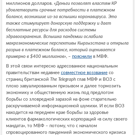
миллионов долларов.
«Деньги позволят властям КР
удовлетворить срочные потребности в платежном
балансе, возникшие из-за вспышки коронавируса. Это
также стимулирует донорскую поддержку и дает
бесплатные ресурсы для расходов системы
здравоохранения. Вспышка пандемии ослабила
макроэкономические перспективы Кыргызстана и открыла
разрыв в платежном балансе, который оценивается
примерно в $400 миллионов»
, –
пояснили
в МВФ.
В этой связи интересно адресованное национальным
правительствам недавнее
совместное воззвание
со
страниц британской
The Telegraph
глав МВФ и ВОЗ с
плохо завуалированным призывом и далее тормозить
экономику и общественную жизнь под предлогом
борьбы со зловредной заразой на фоне старательно
раскручиваемой информационной шумихи. И если ВОЗ
находится на переднем крае борьбы за здоровье
клиентов фармакологических корпораций «в силу своего
мандата», то МВФ – потому, что с началом
спровоцированного пандемией экономического кризиса