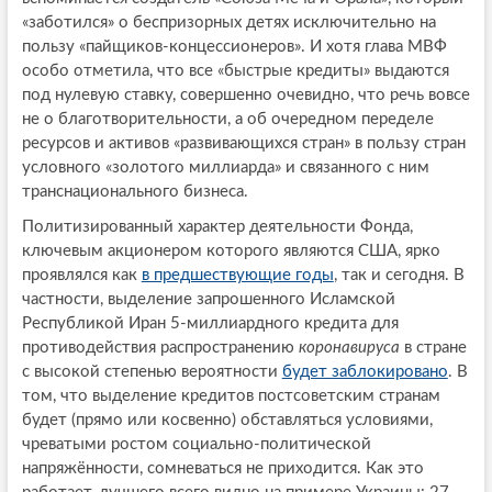
«заботился» о беспризорных детях исключительно на
пользу «пайщиков-концессионеров». И хотя глава МВФ
особо отметила, что все «быстрые кредиты» выдаются
под нулевую ставку, совершенно очевидно, что речь вовсе
не о благотворительности, а об очередном переделе
ресурсов и активов «развивающихся стран» в пользу стран
условного «золотого миллиарда» и связанного с ним
транснационального бизнеса.
Политизированный характер деятельности Фонда,
ключевым акционером которого являются США, ярко
проявлялся как
в предшествующие годы
, так и сегодня. В
частности, выделение запрошенного Исламской
Республикой Иран 5-миллиардного кредита для
противодействия распространению
коронавируса
в стране
с высокой степенью вероятности
будет заблокировано
. В
том, что выделение кредитов постсоветским странам
будет (прямо или косвенно) обставляться условиями,
чреватыми ростом социально-политической
напряжённости, сомневаться не приходится. Как это