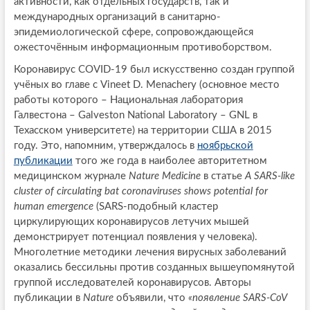
активности, как отдельных государств, так и
международных организаций в санитарно-
эпидемиологической сфере, сопровождающейся
ожесточённым информационным противоборством.
Коронавирус COVID-19 был искусственно создан группой
учёных во главе с Vineet D. Menachery (основное место
работы которого – Национальная лаборатория
Галвестона – Galveston National Laboratory – GNL в
Техасском университете) на территории США в 2015
году. Это, напомним, утверждалось в
ноябрьской
публикации
того же года в наиболее авторитетном
медицинском журнале
Nature Medicine
в статье
A SARS-like
cluster of circulating bat coronaviruses shows potential for
human emergence
(SARS-подобный кластер
циркулирующих коронавирусов летучих мышей
демонстрирует потенциал появления у человека).
Многолетние методики лечения вирусных заболеваний
оказались бессильны против созданных вышеупомянутой
группой исследователей коронавирусов. Авторы
публикации в
Nature
объявили, что
«появление SARS-CoV