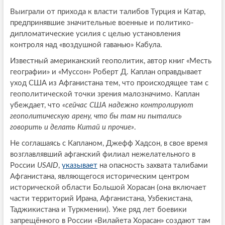
Выиграли от прихода к власти талибов Турция и Катар,
предпринявшие значительные военные и политико-
дипломатические усилия с целью установления
контроля над «воздушной гаванью» Кабула.
Известный американский геополитик, автор книг «Месть
географии» и «Муссон» Роберт Д. Каплан оправдывает
уход США из Афганистана тем, что происходящее там с
геополитической точки зрения малозначимо. Каплан
убеждает, что
«сейчас США надежно контролируют
геополитическую арену, что бы там ни пытались
говорить и делать Китай и прочие»
.
Не соглашаясь с Капланом, Джефф Хадсон, в свое время
возглавлявший афганский филиал нежелательного в
России
USAID
,
указывает
на опасность захвата талибами
Афганистана, являющегося историческим центром
исторической области Большой Хорасан (она включает
части территорий Ирана, Афганистана, Узбекистана,
Таджикистана и Туркмении). Уже ряд лет боевики
запрещённого в России «Вилайета Хорасан» создают там