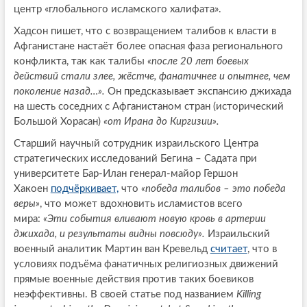
центр «глобального исламского халифата».
Хадсон пишет, что с возвращением талибов к власти в
Афганистане настаёт более опасная фаза регионального
конфликта, так как талибы
«после 20 лет боевых
действий стали злее, жёстче, фанатичнее и опытнее, чем
поколение назад…»
.
Он предсказывает экспансию джихада
на шесть соседних с Афганистаном стран (исторический
Большой Хорасан)
«от Ирана до Киргизии»
.
Старший научный сотрудник израильского Центра
стратегических исследований Бегина – Садата при
университете Бар-Илан генерал-майор Гершон
Хакоен
подчёркивает,
что
«победа талибов – это победа
веры»
, что может вдохновить исламистов всего
мира:
«Эти события вливают новую кровь в артерии
джихада, и результаты видны повсюду»
.
Израильский
военный аналитик Мартин ван Кревельд
считает
, что в
условиях подъёма фанатичных религиозных движений
прямые военные действия против таких боевиков
неэффективны. В своей статье под названием
Killing