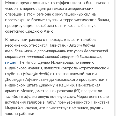
Можно предположить, что «эффект жертв» был призван
ускорить перенос центра тяжести американских
операций в этом регионе с оккупационных сил на
иррегулярные боевые группы и террористические банды,
проецирующие нестабильность и хаос на бывшую
советскую Среднюю Азию.
К числу выигравших от прихода к власти талибов,
несомненно, относится Пакистан.
«Захват Кабула
талибами можно рассматривать как успех долгосрочной
стратегии, принятой военной верхушкой Пакистана»,
–
пишет
The Hindu. Целью Исламабада, по мнению
индийского издания, является контроль «стратегической
глубины»
(strategic depth)
от так называемой линии
Дюранда в Афганистане до «исламского пространства» в
индийском штате Джамму и Кашмир. Пакистанская
армия и Межведомственная разведка (ISI) превратили
талибов в эффективную военную силу. Через день после
вступления талибов в Кабул премьер-министр Пакистана
Имран Хан сказал, что приветствует афганцев, рвущих
«оковы рабства».