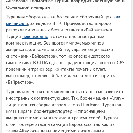
Англосаксы помогают Турции возродить военную мощь
Османской империи
Турецкая оборонка – не более чем сборочный цех,
как
мы писали
, западного ВПК. Производство широко
разрекламированных беспилотников «Байрактар» в
Турции
невозможно
в отсутствие иностранных
комплектующих. Без программируемых чипов
американской компании Xilinx, управляющих всеми
системами «Байрактара», тот не опасней детского
самолётика. В США сделаны радиостанция, антенна,
GPS
-
приемник и трансивер, контакты печатных плат,
высотомер, топливный бак и даже колеса и тормоза
«Байрактара».
Турецкая военная промышленность полностью зависит от
иностранных комплектующих. Так, бронемашина Vuran –
лицензионная сборка израильского Hurricane. Турецкая
БМП Tulpar и бронетранcпортер Hizir оснащены
американскими двигателями и трансмиссией. Туркам
стоит остерегаться и санкций Евросоюза, так как их
танки Altay оснащены немецкими дизельными