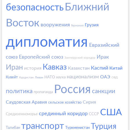
Ближний
безопасность
Восток
вооружения
Грузия
Германия
дипломатия
Евразийский
союз
Европейский союз
Ирак
Зангезурский коридор
Кавказ
Иран
Каспий
история
Казахстан
Китай
национализм
ОАЭ
Кувейт
НАТО
наука
Курдистан
Ливан
ОВД
Россия
политика
санкции
пропаганда
Саудовская Аравия
Сирия
сельское хозяйство
США
срединный коридор
Средиземноморье
СССР
транспорт
Турция
Талибан
Туркменистан