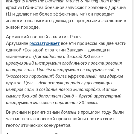
insurgents drives the Darwinian ratchet & making them more
effective
(Убийства боевиков запускают храповик Дарвина
(1) и делают их более эффективными) он проводит
аналогию исламского джихада с процессами эволюции в
живой природе.
Армянский военный аналитик Рачья
Арзуманян
рассматривает
все эти процессы как две части
единой «Большой стратегии Запада» – джихада и
«пандемии»:
«Джихадисты и джихад XXI века –
иррегулярный инструмент глобального проектирования
центров силы. Причём инструмент не хирургический, а
"массового поражения", более эффективный, чем ядерное
оружие. Цель – деконструкция ряда существующих
центров силы и создание нового миропорядка. В этом
смысле джихад дополняет Ковид – другой иррегулярный
инструмент массового поражения XXI века»
.
Вирусный и религиозный
домены
в прошлом году были
частью пентагоновской прокси-войны против своих
геополитических конкурентов.