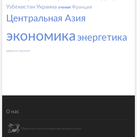
Узбекистан
Украина
Франция
учения
Центральная Азия
экономика
энергетика
ядерное оружие
О нас