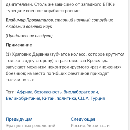
двигателями. Столь же зависимо от западного ВПК и
турецкое военное кораблестроение.
Владимир Прохватилов,
старший научный сотрудник
Академии военных наук
(Продолжение следует)
Примечание
(1) Храповик Дарвина (зубчатое колесо, которое крутится
только в одну сторону) в трактовке ван Кревельда
запускает механизм неконтролируемого «размножения»
боевиков; на место погибших фанатиков приходят
тысячи новых.
Теги:
Африка
,
безопасность
,
биолаборатории
,
Великобритания
,
Китай
,
политика
,
США
,
Турция
P
Предыдущая
П
Следующая
С
Эра цветных революций
р
Россия, Украина… и
л