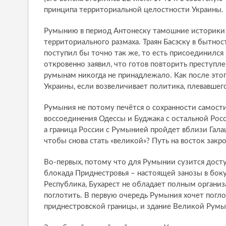
принципа территориальной целостности Украины.
Румынию в период Антонеску тамошние историки 
территориального размаха. Траян Басэску в бытно
поступил бы точно так же, то есть присоединился
откровенно заявил, что готов повторить преступл
румынам никогда не принадлежало. Как после этог
Украины, если возвеличивает политика, плевавшего
Румыния не потому печётся о сохранности самостий
воссоединения Одессы и Буджака с остальной Рос
а граница России с Румынией пройдет вблизи Галац
чтобы снова стать «великой»? Путь на восток закр
Во-первых, потому что для Румынии сузится дост
блокада Приднестровья – настоящей занозы в бок
Республика, Бухарест не обладает полным органи
поглотить. В первую очередь Румыния хочет погло
приднестровской границы, и здание Великой Румы