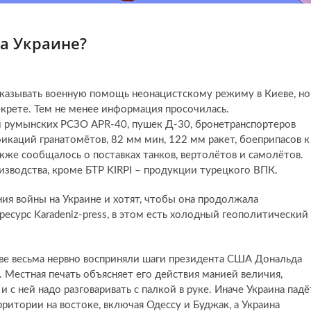
а Украине?
казывать военную помощь неонацистскому режиму в Киеве, но
крете. Тем не менее информация просочилась.
м румынских РСЗО APR-40, пушек Д-30, бронетранспортеров
икаций гранатомётов, 82 мм мин, 122 мм ракет, боеприпасов к
же сообщалось о поставках танков, вертолётов и самолётов.
оизводства, кроме БТР KIRPI – продукции турецкого ВПК.
ния войны на Украине и хотят, чтобы она продолжала
есурс Karadeniz-press, в этом есть холодный геополитический
е весьма нервно восприняли шаги президента США Дональда
 Местная печать объясняет его действия манией величия,
 с ней надо разговаривать с палкой в руке. Иначе Украина падё
рритории на востоке, включая Одессу и Буджак, а Украина