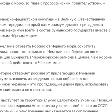
ода к морю, во главе с пророссийским правительством», –
румынско-фашистской оккупации в Великую Отечественную
нским городом, который как минимум должен принадлежать
ак максимум войти в состав румынского государства вместе с
аемым Чёрным морем.
елание отрезать Россию от Чёрного моря, сократить
ежья насколько возможно. Чем длиннее береговая линия
озиции Бухареста в Черноморском регионе в целом. Чем короче
нее ей действовать в Чёрном море.
которое оттесняет россиян от прилегающих к Румынии
суметь извлечь из владения частью побережья все
тийной Украины – это пропадающий даром приз, использовать
нские власти не в состоянии.
 выступает за территориальную целостность Украины. Позици
 союзника маршала Антонеску за участие в войне против СССР
ю Украину) и одновременно высказывается за соблюдение