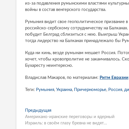
из-за подавления румынскими властями культурных
войны в состав венгерского государства.
Румыния видит свое геополитическое призвание в
российско-сербскому сотрудничеству на Балканах
побудит Белград сблизиться с нею. Выигрыш Украи
тогда лидерство на Балканах принадлежало бы Ру
Куда ни кинь, везде румынам мешает Россия. Потом
хочет, чтобы кровопролитие не заканчивалось. Ско
Бухаресту неинтересно.
Владислав Макаров, по материалам:
Ритм Евразии
Теги:
Румыния
,
Украина
,
Причерноморье
,
Россия
,
д
P
Предыдущая
П
Американо-иранские переговоры и ядерный
р
o
Израиль: в своём глазу бревна не видят...
е