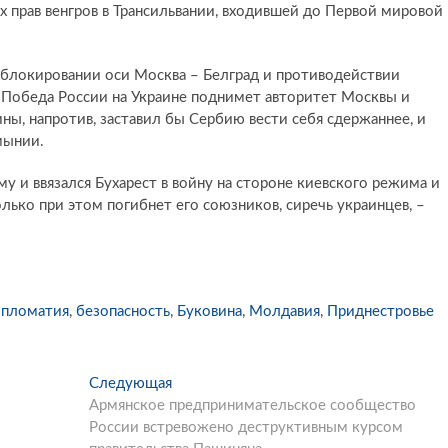
 прав венгров в Трансильвании, входившей до Первой мировой
 блокировании оси Москва – Белград и противодействии
. Победа России на Украине поднимет авторитет Москвы и
ны, напротив, заставил бы Сербию вести себя сдержаннее, и
мынии.
у и ввязался Бухарест в войну на стороне киевского режима и
лько при этом погибнет его союзников, сиречь украинцев, –
ипломатия
,
безопасность
,
Буковина
,
Молдавия
,
Приднестровье
Следующая
С
Армянское предпринимательское сообщество
л
России встревожено деструктивным курсом
е