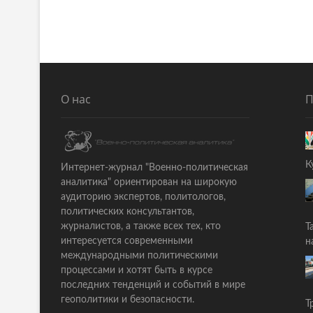
s
д
ы
t
д
n
у
щ
a
а
v
я
О нас
П
i
с
т
g
а
a
т
К
Интернет-журнал "Военно-политическая
ь
t
аналитика" ориентирован на широкую
я
i
аудиторию экспертов, политологов,
:
политических консультантов,
o
журналистов, а также всех тех, кто
Т
интересуется современными
n
н
международными политическими
процессами и хотят быть в курсе
последних тенденций и событий в мире
геополитики и безопасности.
Т