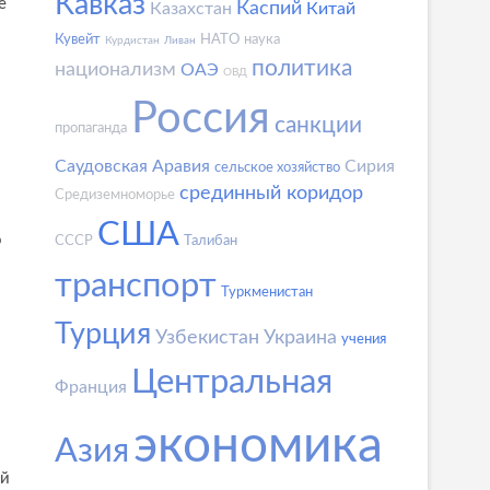
Кавказ
е
Каспий
Казахстан
Китай
Кувейт
НАТО
наука
Курдистан
Ливан
политика
национализм
ОАЭ
ОВД
Россия
санкции
пропаганда
Саудовская Аравия
Сирия
сельское хозяйство
срединный коридор
Средиземноморье
США
о
СССР
Талибан
транспорт
Туркменистан
Турция
Узбекистан
Украина
учения
Центральная
Франция
экономика
Азия
ей