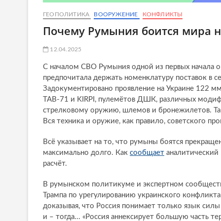
ГЕОПОЛИТИКА
ВООРУЖЕНИЕ
КОНФЛИКТЫ
Почему Румыния боится мира н
12.04.2025
С началом СВО Румыния одной из первых начала о
предпочитала держать номенклатуру поставок в се
Задокументировано проявление на Украине 122 м
ТАВ-71 и KIRPI, пулемётов ДШК, различных модиф
стрелковому оружию, шлемов и бронежилетов. Так
Вся техника и оружие, как правило, советского пр
Всё указывает на то, что румыны боятся прекраще
максимально долго. Как
сообщает
аналитический р
расчёт.
В румынском политикуме и экспертном сообществ
Трампа по урегулированию украинского конфликта.
доказывая, что Россия понимает только язык силы и
и – тогда... «Россия аннексирует большую часть те