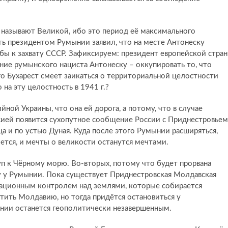
называют Великой, ибо это период её максимального
сть президентом Румынии заявил, что на месте Антонеску
 бы к захвату СССР. Зафиксируем: президент европейской стра
ение румынского нациста Антонеску – оккупировать то, что
о Бухарест смеет заикаться о территориальной целостности
 на эту целостность в 1941 г.?
ной Украины, что она ей дорога, а потому, что в случае
сией появится сухопутное сообщение России с Приднестровьем
а и по устью Дуная. Куда после этого Румынии расширяться,
оется, и мечты о великости останутся мечтами.
уп к Чёрному морю. Во-вторых, потому что будет прорвана
у у Румынии. Пока существует Приднестровская Молдавская
зационным контролем над землями, которые собирается
тить Молдавию, но тогда придётся остановиться у
нии останется геополитически незавершенным.