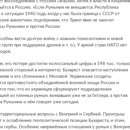
т воссоединение с Россией Гагаузии, затем к власти в Кишинёв
ьётся в Россию. «Если Румыния не вмешается, Республика
 ситуации 1940 года, когда у нас была граница с СССР от
кие аналитики, подчёркивая, что Трамп явно не захочет
есы Румынии и против России.
пособны вести долгую войну с новыми технологиями и новой
рупп при поддержке дронов и т. п.). У армий стран НАТО нет
родов.
ю, его потери достигли колоссальный цифры в 598 тыс. тольк
ской стороной в интернете). Бухарест опасается наступления
иеве и его сближения с Москвой. Украинские солдаты
ётся противостоять объединённой военной мощи России и
тся тем, что из украинцев сформируют подразделения
шей из пленных румын, воевавших уже не за Гитлера, а против
 в Румынии о нём говорят уже сегодня.
 территориальные вопросы с Венгрией и Сербией. Проигрыш
т к ослаблению геополитической позиции Бухареста, и этим,
ы и сербы. Особенно напряжённые отношения у румын с Венгри