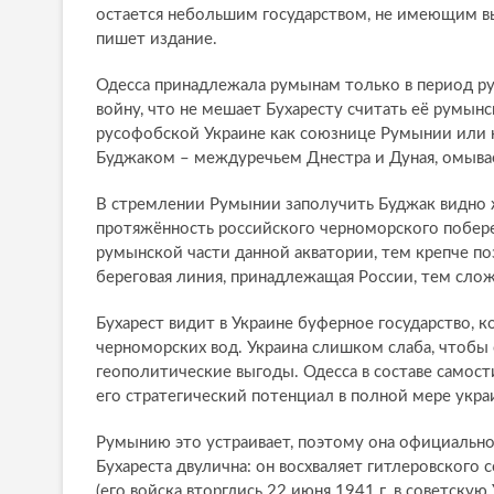
остается небольшим государством, не имеющим вых
пишет издание.
Одесса принадлежала румынам только в период 
войну, что не мешает Бухаресту считать её румы
русофобской Украине как союзнице Румынии или к
Буджаком – междуречьем Днестра и Дуная, омыв
В стремлении Румынии заполучить Буджак видно ж
протяжённость российского черноморского побер
румынской части данной акватории, тем крепче п
береговая линия, принадлежащая России, тем слож
Бухарест видит в Украине буферное государство, 
черноморских вод. Украина слишком слаба, чтобы 
геополитические выгоды. Одесса в составе самос
его стратегический потенциал в полной мере украи
Румынию это устраивает, поэтому она официально
Бухареста двулична: он восхваляет гитлеровского
(его войска вторглись 22 июня 1941 г. в советску