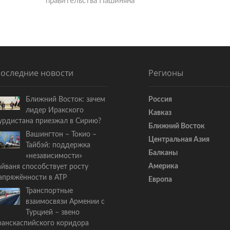
правительства Пашиняна
д
у
ю
щ
а
я
с
оследние новости
Регионы
т
а
Ближний Восток: зачем
Россия
т
лидер Иракского
Кавказ
ь
урдистана приезжал в Сирию?
я
Ближний Восток
Вашингтон – Токио –
:
Центральная Азия
Тайбэй: поддержка
Балканы
«независимости»
Америка
айваня способствует росту
апряжённости в АТР
Европа
Транспортные
взаимосвязи Армении с
Турцией – звено
ранскаспийского коридора