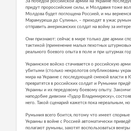
За победой российской армии на Украине последуе
придут пророссийские силы, и Молдавия тоже вол
Молдова будет поглощена Россией, и мы вернемся к
Марамуреша до Сулины», – приходят в ужас румынс
отправить американских солдат на войну за интер
Они признают: сейчас в мире только две армии с
тактикой (применение малых пехотных штурмовых г
реального боевого опыта в поле и при штурмах го
Украинское войско стачивается о российскую арми
убитыми (столько некрологов опубликованы украин
мира на Украине с последующей сменой власти в К
превратятся в российских солдат и Румынии прид
Украины и их передовому боевому опыту. Закончи
наподобие дивизии «Тудор Владимиреску», состояв
него. Такой сценарий кажется пока нереальным, но
Румыния всего боится, потому что имеет спорные
Украины в войне с Россией автоматически приведё
полагают румыны, захотят воспользоваться венгр