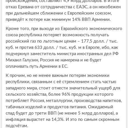
происхождения, составляют 4,9 млрд долларов. В итоге
отказ Еревана от сотрудничества с ЕАЭС, а он неизбежен
при дальнейшем сближении с Европейским союзом,
приведёт к потере как минимум 14% ВВП Армении.
Кроме того, при выходе из Евразийского экономического
союза республика потеряет возможность получать
российский газ по льготным ценам – 177,5 долл. / тыс.
куб. м против 633 долл. / тыс. куб. м в Европе, ибо, как
подчеркнул заместитель министра иностранных дел РФ
Михаил Галузин, Россия не намерена и не будет
оплачивать путь Армении в ЕС.
К прочим, но не менее важным потерям экономики
республики, связанным с её стремлением стать частью
западного мира, стоит отнести значительный ущерб для
сельского хозяйства, более 96% продукции которого
потребляет Россия, металлургии, производства напитков,
табачных изделий и продуктов питания. Ожидаемый
спад будет до трети ВВП (не менее 5 млрд долларов), а
инфляция вырастет на 14,3%. И это по самым скромным
подсчётам.