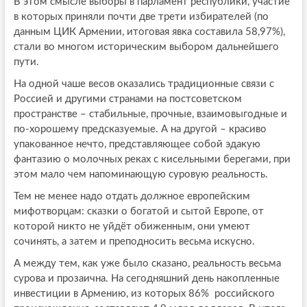
В этом смысле выборы в парламент республики, участие
в которых приняли почти две трети избирателей (по
данным ЦИК Армении, итоговая явка составила 58,97%),
стали во многом историческим выбором дальнейшего
пути.
На одной чаше весов оказались традиционные связи с
Россией и другими странами на постсоветском
пространстве – стабильные, прочные, взаимовыгодные и
по-хорошему предсказуемые. А на другой – красиво
упакованное нечто, представляющее собой эдакую
фантазию о молочных реках с кисельными берегами, при
этом мало чем напоминающую суровую реальность.
Тем не менее надо отдать должное европейским
мифотворцам: сказки о богатой и сытой Европе, от
которой никто не уйдёт обиженным, они умеют
сочинять, а затем и преподносить весьма искусно.
А между тем, как уже было сказано, реальность весьма
сурова и прозаична. На сегодняшний день накопленные
инвестиции в Армению, из которых 86% российского