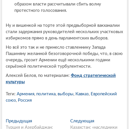
образом власти рассчитывали сбить волну
протестного голосования.
Ну и вишенкой на торте этой предвыборной вакханалии
стали задержания руководителей нескольких участковых
избиркомов прямо в день парламентских выборов.
Но всё это так и не принесло ставленнику Запада
Пашиняну желанной безоговорочной победы, что, в свою
очередь, грозит Армении ещё несколькими годами
серьёзной политической турбулентности.
Алексей Белов, по материалам:
Фонд стратегической
культуры
Теги:
Армения
,
политика
,
выборы
,
Кавказ
,
Европейский
союз
,
Россия
P
Предыдущая
П
Следующая
С
Турция и Азербайджан:
р
Казахстан: «наследники
л