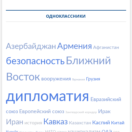
ОДНОКЛАССНИКИ
Армения
Азербайджан
Афганистан
Ближний
безопасность
Восток
вооружения
Грузия
Германия
дипломатия
Евразийский
союз
Европейский союз
Ирак
Зангезурский коридор
Кавказ
Иран
Каспий
история
Казахстан
Китай
национализм
ОАЭ