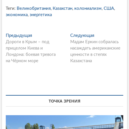
Теги:
Великобритания
,
Казахстан
,
колониализм
,
США
,
экономика
,
энергетика
P
Предыдущая
П
Следующая
С
Дороги в Крым – под
р
Мадам Еркин собралась
л
o
прицелом Киева и
е
насаждать американские
е
s
Лондона: боевая тревога
д
ценности в степях
д
на Чёрном море
ы
Казахстана
у
t
д
ю
n
у
щ
щ
а
a
а
я
v
я
с
i
с
т
ТОЧКА ЗРЕНИЯ
т
а
g
а
т
a
т
ь
ь
я