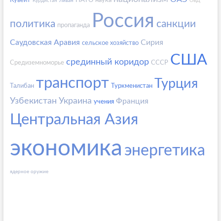
Кувейт
НАТО
наука
Курдистан
Ливан
ОВД
Россия
политика
санкции
пропаганда
Саудовская Аравия
Сирия
сельское хозяйство
США
срединный коридор
Средиземноморье
СССР
транспорт
Турция
Талибан
Туркменистан
Узбекистан
Украина
Франция
учения
Центральная Азия
экономика
энергетика
ядерное оружие