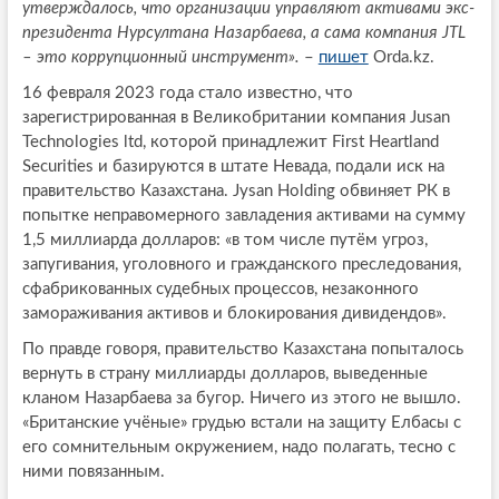
утверждалось, что организации управляют активами экс-
президента Нурсултана Назарбаева, а сама компания JTL
– это коррупционный инструмент».
–
пишет
Orda.kz.
16 февраля 2023 года стало известно, что
зарегистрированная в Великобритании компания Jusan
Technologies ltd, которой принадлежит First Heartland
Securities и базируются в штате Невада, подали иск на
правительство Казахстана. Jysan Holding обвиняет РК в
попытке неправомерного завладения активами на сумму
1,5 миллиарда долларов: «в том числе путём угроз,
запугивания, уголовного и гражданского преследования,
сфабрикованных судебных процессов, незаконного
замораживания активов и блокирования дивидендов».
По правде говоря, правительство Казахстана попыталось
вернуть в страну миллиарды долларов, выведенные
кланом Назарбаева за бугор. Ничего из этого не вышло.
«Британские учёные» грудью встали на защиту Елбасы с
его сомнительным окружением, надо полагать, тесно с
ними повязанным.