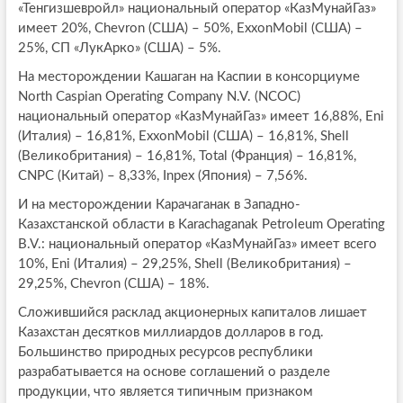
«Тенгизшевройл» национальный оператор «КазМунайГаз»
имеет 20%, Chevron (США) – 50%, ExxonMobil (США) –
25%, СП «ЛукАрко» (США) – 5%.
На месторождении Кашаган на Каспии в консорциуме
North Caspian Operating Company N.V. (NCOC)
национальный оператор «КазМунайГаз» имеет 16,88%, Eni
(Италия) – 16,81%, ExxonMobil (США) – 16,81%, Shell
(Великобритания) – 16,81%, Total (Франция) – 16,81%,
CNPC (Китай) – 8,33%, Inpex (Япония) – 7,56%.
И на месторождении Карачаганак в Западно-
Казахстанской области в Karachaganak Petroleum Operating
B.V.: национальный оператор «КазМунайГаз» имеет всего
10%, Eni (Италия) – 29,25%, Shell (Великобритания) –
29,25%, Chevron (США) – 18%.
Сложившийся расклад акционерных капиталов лишает
Казахстан десятков миллиардов долларов в год.
Большинство природных ресурсов республики
разрабатывается на основе соглашений о разделе
продукции, что является типичным признаком