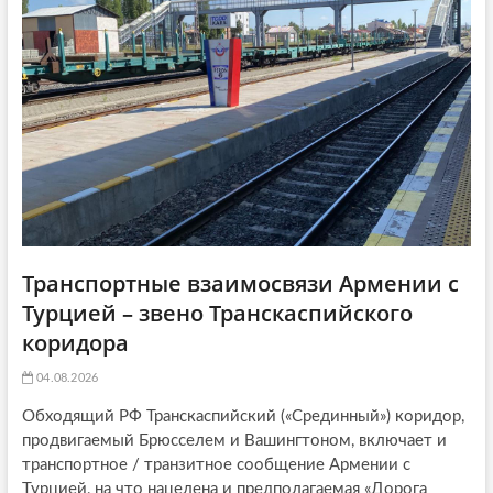
t
я
:
i
:
o
n
Транспортные взаимосвязи Армении с
Турцией – звено Транскаспийского
коридора
04.08.2026
Обходящий РФ Транскаспийский («Срединный») коридор,
продвигаемый Брюсселем и Вашингтоном, включает и
транспортное / транзитное сообщение Армении с
Турцией, на что нацелена и предполагаемая «Дорога